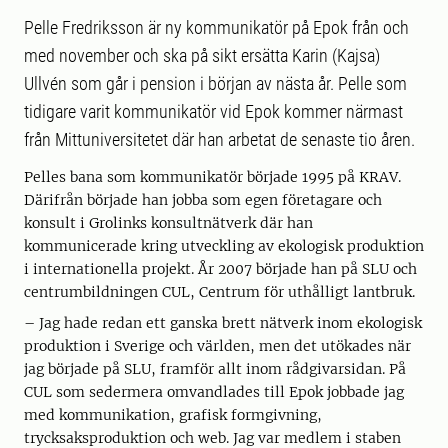
Pelle Fredriksson är ny kommunikatör på Epok från och
med november och ska på sikt ersätta Karin (Kajsa)
Ullvén som går i pension i början av nästa år. Pelle som
tidigare varit kommunikatör vid Epok kommer närmast
från Mittuniversitetet där han arbetat de senaste tio åren.
Pelles bana som kommunikatör började 1995 på KRAV.
Därifrån började han jobba som egen företagare och
konsult i Grolinks konsultnätverk där han
kommunicerade kring utveckling av ekologisk produktion
i internationella projekt. År 2007 började han på SLU och
centrumbildningen CUL, Centrum för uthålligt lantbruk.
– Jag hade redan ett ganska brett nätverk inom ekologisk
produktion i Sverige och världen, men det utökades när
jag började på SLU, framför allt inom rådgivarsidan. På
CUL som sedermera omvandlades till Epok jobbade jag
med kommunikation, grafisk formgivning,
trycksaksproduktion och web. Jag var medlem i staben