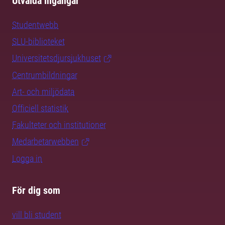
Utvalda ingångar
Studentwebb
SLU-biblioteket
Universitetsdjursjukhuset
Centrumbildningar
Art- och miljödata
Officiell statistik
Fakulteter och institutioner
Medarbetarwebben
Logga in
För dig som
vill bli student