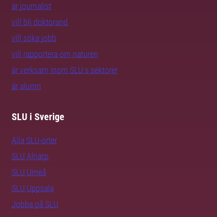
är journalist
vill bli doktorand
vill söka jobb
vill rapportera om naturen
är verksam inom SLU:s sektorer
är alumn
SLU i Sverige
Alla SLU-orter
SLU Alnarp
SLU Umeå
SLU Uppsala
Jobba på SLU