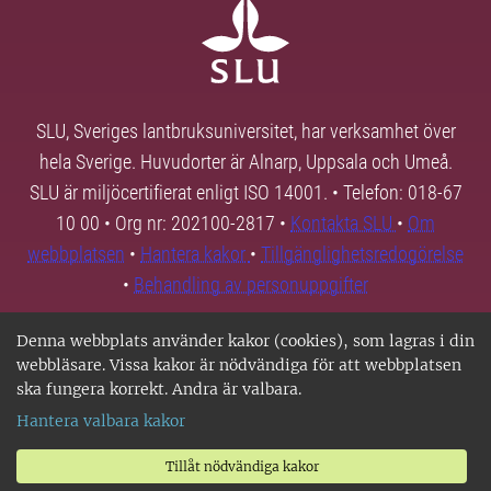
SLU, Sveriges lantbruksuniversitet, har verksamhet över
hela Sverige. Huvudorter är Alnarp, Uppsala och Umeå.
SLU är miljöcertifierat enligt ISO 14001. • Telefon: 018-67
10 00 • Org nr: 202100-2817 •
Kontakta SLU
•
Om
webbplatsen
•
Hantera kakor
•
Tillgänglighetsredogörelse
•
Behandling av personuppgifter
Denna webbplats använder kakor (cookies), som lagras i din
webbläsare. Vissa kakor är nödvändiga för att webbplatsen
ska fungera korrekt. Andra är valbara.
Hantera valbara kakor
Tillåt nödvändiga kakor