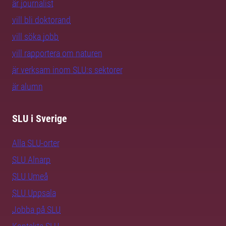
är journalist
vill bli doktorand
vill söka jobb
vill rapportera om naturen
är verksam inom SLU:s sektorer
är alumn
SLU i Sverige
Alla SLU-orter
SLU Alnarp
SLU Umeå
SLU Uppsala
Jobba på SLU