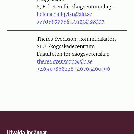
S, Enheten för skogsentomologi
helena.hallqvist@slu.se
+4618672286
+46734198327
Person
Theres Svensson, kommunikatör,
SLU Skogsskadecentrum
Fakulteten för skogsvetenskap
theres.svensson@slu.se
+46907868228
+46765460596
Utvalda ingångar