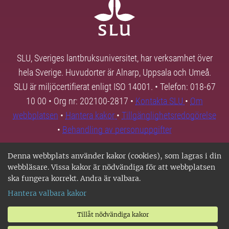
SLU, Sveriges lantbruksuniversitet, har verksamhet över
hela Sverige. Huvudorter är Alnarp, Uppsala och Umeå.
SLU är miljöcertifierat enligt ISO 14001. • Telefon: 018-67
10 00 • Org nr: 202100-2817 •
Kontakta SLU
•
Om
webbplatsen
•
Hantera kakor
•
Tillgänglighetsredogörelse
•
Behandling av personuppgifter
Denna webbplats använder kakor (cookies), som lagras i din
webbläsare. Vissa kakor är nödvändiga för att webbplatsen
ska fungera korrekt. Andra är valbara.
Hantera valbara kakor
Tillåt nödvändiga kakor