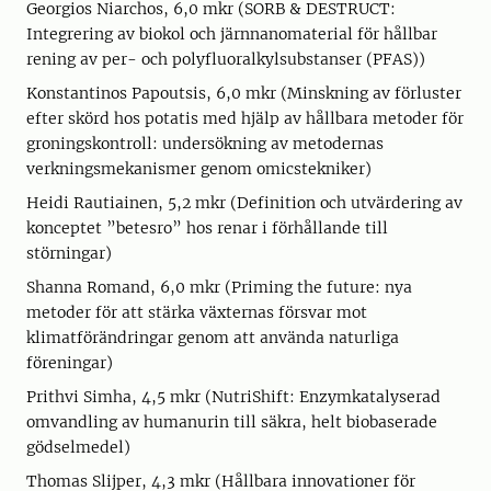
Georgios Niarchos, 6,0 mkr (SORB & DESTRUCT:
Integrering av biokol och järnnanomaterial för hållbar
rening av per- och polyfluoralkylsubstanser (PFAS))
Konstantinos Papoutsis, 6,0 mkr (Minskning av förluster
efter skörd hos potatis med hjälp av hållbara metoder för
groningskontroll: undersökning av metodernas
verkningsmekanismer genom omicstekniker)
Heidi Rautiainen, 5,2 mkr (Definition och utvärdering av
konceptet ”betesro” hos renar i förhållande till
störningar)
Shanna Romand, 6,0 mkr (Priming the future: nya
metoder för att stärka växternas försvar mot
klimatförändringar genom att använda naturliga
föreningar)
Prithvi Simha, 4,5 mkr (NutriShift: Enzymkatalyserad
omvandling av humanurin till säkra, helt biobaserade
gödselmedel)
Thomas Slijper, 4,3 mkr (Hållbara innovationer för