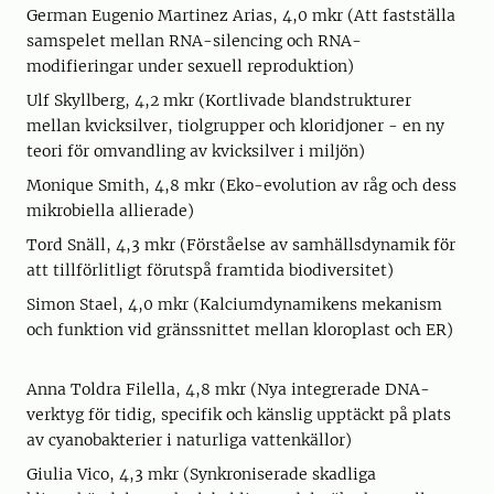
German Eugenio Martinez Arias, 4,0 mkr (Att fastställa
samspelet mellan RNA-silencing och RNA-
modifieringar under sexuell reproduktion)
Ulf Skyllberg, 4,2 mkr (Kortlivade blandstrukturer
mellan kvicksilver, tiolgrupper och kloridjoner - en ny
teori för omvandling av kvicksilver i miljön)
Monique Smith, 4,8 mkr (Eko-evolution av råg och dess
mikrobiella allierade)
Tord Snäll, 4,3 mkr (Förståelse av samhällsdynamik för
att tillförlitligt förutspå framtida biodiversitet)
Simon Stael, 4,0 mkr (Kalciumdynamikens mekanism
och funktion vid gränssnittet mellan kloroplast och ER)
Anna Toldra Filella, 4,8 mkr (Nya integrerade DNA-
verktyg för tidig, specifik och känslig upptäckt på plats
av cyanobakterier i naturliga vattenkällor)
Giulia Vico, 4,3 mkr (Synkroniserade skadliga