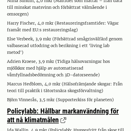
Niina Sundin, 4,0 mkr (Måltider som mättar – från data
till minskat matsvinn och förbättrat välmående i
omsorgen)
Harry Fischer, 4,0 mkr (Restaureringsframtider: Vägar
framåt med EU:s restaureringslag)
Else Verbeek, 3,9 mkr (Förbättrad smågrisvälfärd genom
valbaserad utfodring och berikning i ett 'living lab
metod')
Adrien Kroese, 3,9 mkr (Tidiga hälsovarningar hos
mjölkkor med hjälp av automatiserad
våmfyllnadsbedömning och 3D-datorseende)
Marcus Hedblom, 4,0 mkr (Hälsofrämjande skogar: Från
teori till praktik i tätortsnära skogsförvaltning)
Björn Vinnerås, 3,5 mkr (Supporterkiss för planeten)
Policylabb: Hållbar markanvändning för
att nå klimatmålen
Ida Wallin, 4,9 mkr (Policylabb: Hyggesfritt från skog till