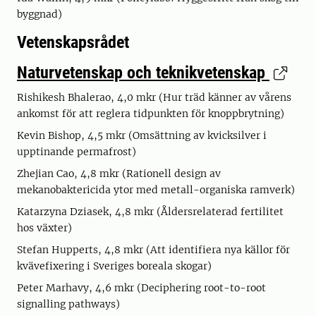
byggnad)
Vetenskapsrådet
Naturvetenskap och teknikvetenskap
Rishikesh Bhalerao, 4,0 mkr (Hur träd känner av vårens
ankomst för att reglera tidpunkten för knoppbrytning)
Kevin Bishop, 4,5 mkr (Omsättning av kvicksilver i
upptinande permafrost)
Zhejian Cao, 4,8 mkr (Rationell design av
mekanobaktericida ytor med metall-organiska ramverk)
Katarzyna Dziasek, 4,8 mkr (Åldersrelaterad fertilitet
hos växter)
Stefan Hupperts, 4,8 mkr (Att identifiera nya källor för
kvävefixering i Sveriges boreala skogar)
Peter Marhavy, 4,6 mkr (Deciphering root-to-root
signalling pathways)