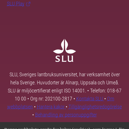
SLU Play
SLU, Sveriges lantbruksuniversitet, har verksamhet över
hela Sverige. Huvudorter är Alnarp, Uppsala och Umeå.
SLU är miljöcertifierat enligt ISO 14001. • Telefon: 018-67
10 00 • Org nr: 202100-2817 •
Kontakta SLU
•
Om
webbplatsen
•
Hantera kakor
•
Tillgänglighetsredogörelse
•
Behandling av personuppgifter