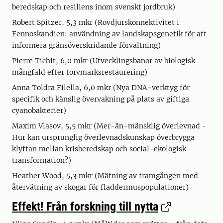
beredskap och resiliens inom svenskt jordbruk)
Robert Spitzer, 5,3 mkr (Rovdjurskonnektivitet i
Fennoskandien: användning av landskapsgenetik för att
informera gränsöverskridande förvaltning)
Pierre Tichit, 6,0 mkr (Utvecklingsbanor av biologisk
mångfald efter torvmarksrestaurering)
Anna Toldra Filella, 6,0 mkr (Nya DNA-verktyg för
specifik och känslig övervakning på plats av giftiga
cyanobakterier)
Maxim Vlasov, 5,5 mkr (Mer-än-mänsklig överlevnad -
Hur kan ursprunglig överlevnadskunskap överbrygga
klyftan mellan krisberedskap och social-ekologisk
transformation?)
Heather Wood, 5,3 mkr (Mätning av framgången med
återvätning av skogar för fladdermuspopulationer)
Effekt! Från forskning till nytta