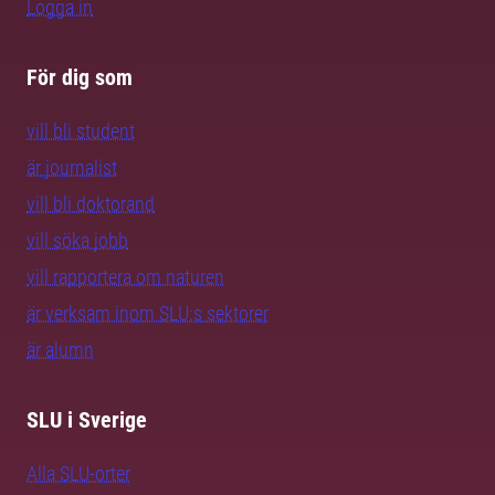
Logga in
För dig som
vill bli student
är journalist
vill bli doktorand
vill söka jobb
vill rapportera om naturen
är verksam inom SLU:s sektorer
är alumn
SLU i Sverige
Alla SLU-orter