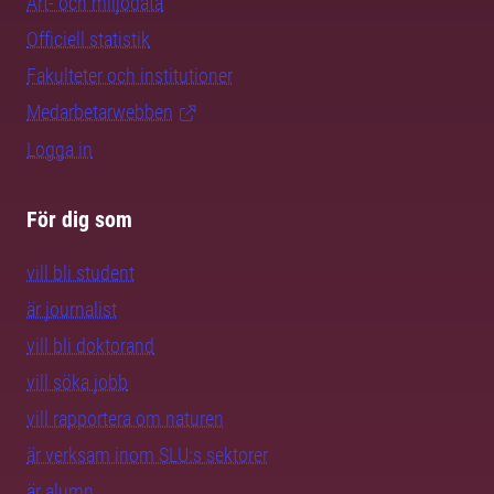
Art- och miljödata
Officiell statistik
Fakulteter och institutioner
Medarbetarwebben
Logga in
För dig som
vill bli student
är journalist
vill bli doktorand
vill söka jobb
vill rapportera om naturen
är verksam inom SLU:s sektorer
är alumn