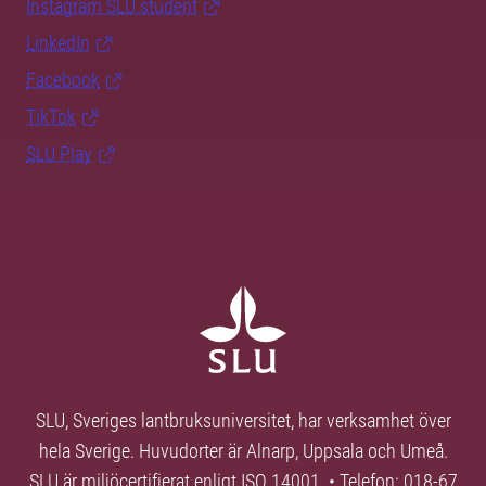
Instagram SLU.student
LinkedIn
Facebook
TikTok
SLU Play
SLU, Sveriges lantbruksuniversitet, har verksamhet över
hela Sverige. Huvudorter är Alnarp, Uppsala och Umeå.
SLU är miljöcertifierat enligt ISO 14001. • Telefon: 018-67