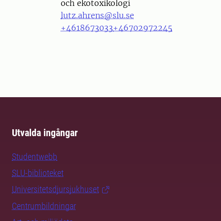
och ekotoxikologi
lutz.ahrens@slu.se
+4618673033
+46702972245
Utvalda ingångar
Studentwebb
SLU-biblioteket
Universitetsdjursjukhuset
Centrumbildningar