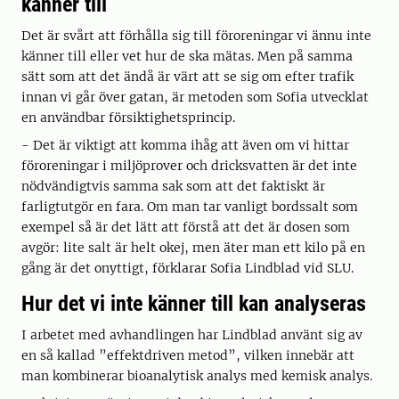
känner till
Det är svårt att förhålla sig till föroreningar vi ännu inte
känner till eller vet hur de ska mätas. Men på samma
sätt som att det ändå är värt att se sig om efter trafik
innan vi går över gatan, är metoden som Sofia utvecklat
en användbar försiktighetsprincip.
- Det är viktigt att komma ihåg att även om vi hittar
föroreningar i miljöprover och dricksvatten är det inte
nödvändigtvis samma sak som att det faktiskt är
farligtutgör en fara. Om man tar vanligt bordssalt som
exempel så är det lätt att förstå att det är dosen som
avgör: lite salt är helt okej, men äter man ett kilo på en
gång är det onyttigt, förklarar Sofia Lindblad vid SLU.
Hur det vi inte känner till kan analyseras
I arbetet med avhandlingen har Lindblad använt sig av
en så kallad ”effektdriven metod”, vilken innebär att
man kombinerar bioanalytisk analys med kemisk analys.