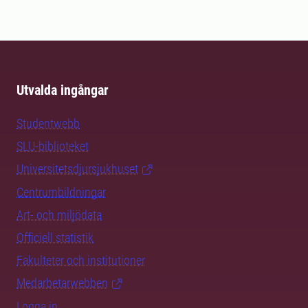
Utvalda ingångar
Studentwebb
SLU-biblioteket
Universitetsdjursjukhuset
Centrumbildningar
Art- och miljödata
Officiell statistik
Fakulteter och institutioner
Medarbetarwebben
Logga in