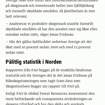
Sverige 1990 inte infört den internationella definitionen
på skogsmark och inventerade heller inte fjällbjörksog
och formellt skyddade områden. Så jämförelsen är inte
helt relevant.
– Analyserar vi produktiv skogsmark utanför formellt
skyddade områden så har den arealen vare sig ökat eller
minskat sedan 1985, säger Jonas Fridman.
– När det gäller kolförrådet redovisar Sverige att det
ökat med 10 procent sedan 2000 och med 12 procent
sedan 1990.
Pålitlig statistik i Norden
Rapporten från FAO bygger på de enskilda ländernas
statistik och för Sveriges del är det Jonas Fridman på
Riksskogstaxeringen som tagit fram data som
Skogsstyrelsen bygger sin rapport till FAO på.
Enligt FAO är Global Forest Resources Assessment den
mest heltäckande och transparenta utvärderingen av
skogens tillstånd och hur den sköts och används.