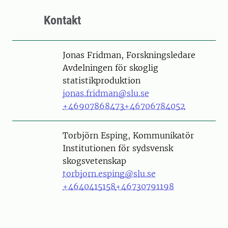
Kontakt
Person
Jonas Fridman, Forskningsledare
Avdelningen för skoglig
statistikproduktion
jonas.fridman@slu.se
+46907868473
+46706784052
Person
Torbjörn Esping, Kommunikatör
Institutionen för sydsvensk
skogsvetenskap
torbjorn.esping@slu.se
+4640415158
+46730791198