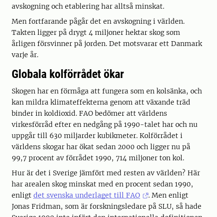
avskogning och etablering har alltså minskat.
Men fortfarande pågår det en avskogning i världen.
Takten ligger på drygt 4 miljoner hektar skog som
årligen försvinner på jorden. Det motsvarar ett Danmark
varje år.
Globala kolförrådet ökar
Skogen har en förmåga att fungera som en kolsänka, och
kan mildra klimateffekterna genom att växande träd
binder in koldioxid. FAO bedömer att världens
virkesförråd efter en nedgång på 1990-talet har och nu
uppgår till 630 miljarder kubikmeter. Kolförrådet i
världens skogar har ökat sedan 2000 och ligger nu på
99,7 procent av förrådet 1990, 714 miljoner ton kol.
Hur är det i Sverige jämfört med resten av världen? Här
har arealen skog minskat med en procent sedan 1990,
enligt
det svenska underlaget till FAO
. Men enligt
Jonas Fridman, som är forskningsledare på SLU, så hade