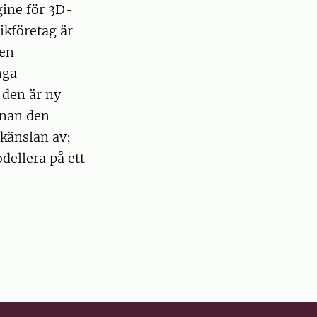
gine för 3D-
ikföretag är
 en
nga
t den är ny
nnan den
känslan av;
dellera på ett