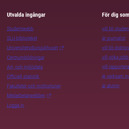
Utvalda ingångar
För dig so
Studentwebb
vill bli studen
SLU-biblioteket
är journalist
Universitetsdjursjukhuset
vill bli dokto
vill söka jobb
Centrumbildningar
vill rapporte
Art- och miljödata
är verksam i
Officiell statistik
är alumn
Fakulteter och institutioner
Medarbetarwebben
Logga in