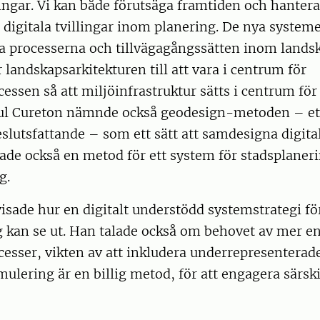
ngar. Vi kan både förutsäga framtiden och hantera
digitala tvillingar inom planering. De nya system
lla processerna och tillvägagångssätten inom land
 landskapsarkitekturen till att vara i centrum för
essen så att miljöinfrastruktur sätts i centrum för
aul Cureton nämnde också geodesign-metoden – et
utsfattande – som ett sätt att samdesigna digitala
ade också en metod för ett system för stadsplaner
g.
isade hur en digitalt understödd systemstrategi fö
g kan se ut. Han talade också om behovet av mer 
esser, vikten av att inkludera underrepresenterad
imulering är en billig metod, för att engagera särsk