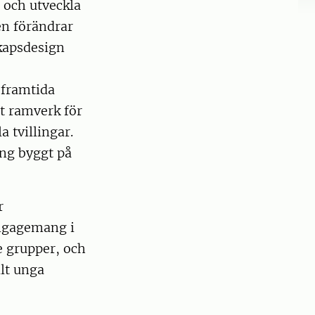
 och utveckla
en förändrar
skapsdesign
 framtida
t ramverk för
 tvillingar.
ing byggt på
r
engagemang i
e grupper, och
ilt unga