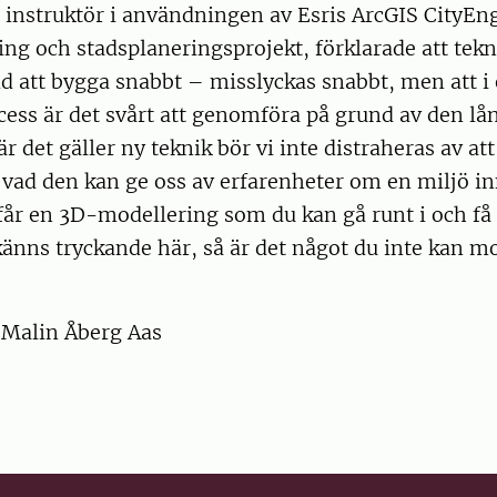
 instruktör i användningen av Esris ArcGIS CityEn
ng och stadsplaneringsprojekt, förklarade att tekn
id att bygga snabbt – misslyckas snabbt, men att i
ess är det svårt att genomföra på grund av den lå
r det gäller ny teknik bör vi inte distraheras av at
 vad den kan ge oss av erfarenheter om en miljö i
år en 3D-modellering som du kan gå runt i och få 
änns tryckande här, så är det något du inte kan mo
 Malin Åberg Aas