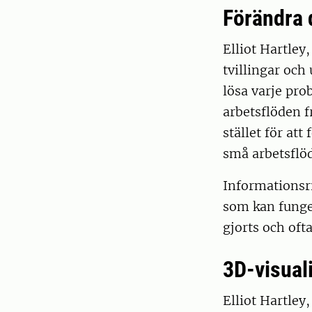
Förändra 
Elliot Hartley
tvillingar och 
lösa varje pro
arbetsflöden f
stället för at
små arbetsflöd
Informationsri
som kan funger
gjorts och oft
3D-visual
Elliot Hartley