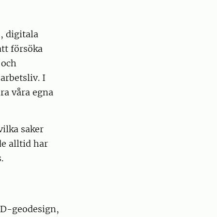
 digitala
att försöka
 och
rbetsliv. I
dra våra egna
ilka saker
e alltid har
.
 3D-geodesign,