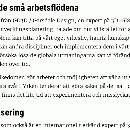
de små arbetsflödena
, från GD3D / Garsdale Design, en expert på 3D-GIS,
utvecklingsplanering, talade om hur vi istället för 
blem kan titta på vårt eget yrkesliv, hämta kunskap
rån andra discipliner och implementera dem i vårt a
t försöka lösa de globala utmaningarna kan vi förän
en över tid.
kedomen gör arbetet och möjligheten att välja ut v
a svårt. Yrken tenderar att göra saker på det sätt d
a finns det lite tid att experimentera och misslyckas
isering
, som också är en internationellt erkänd expert på