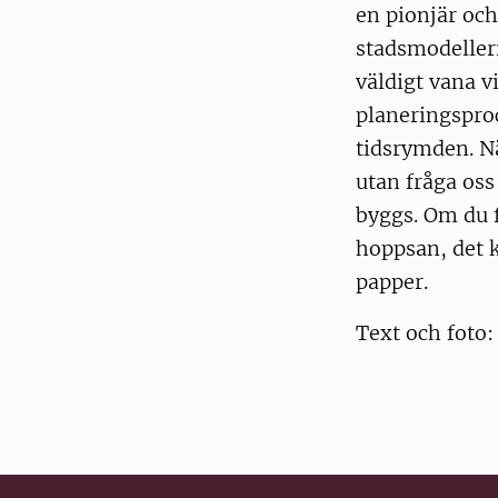
en pionjär och
stadsmodelleri
väldigt vana v
planeringsproc
tidsrymden. Nä
utan fråga oss
byggs. Om du f
hoppsan, det k
papper.
Text och foto: