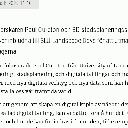
rad: 2025-11-10
 forskaren Paul Cureton och 3D-stadsplaneringss
 var inbjudna till SLU Landscape Days för att utm
agarna.
de fokuserade Paul Cureton från University of Lanca
ring, stadsplanering och digitala tvillingar och 
r med nya digitala verktyg och nya data som kan hj
ställa oss vår framtida värld.
 att genom att skapa en digital kopia av något i de
kallad digital tvilling, kan vi bättre förstå hur det
ker och hur de kan förändras i framtiden, till exem