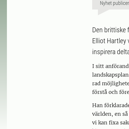
Nyhet publice
Den brittiske
Elliot Hartley
inspirera delt
I sitt anföran
landskapsplane
rad möjlighete
förstå och före
Han förklarade
världen, en så 
vi kan fixa sa