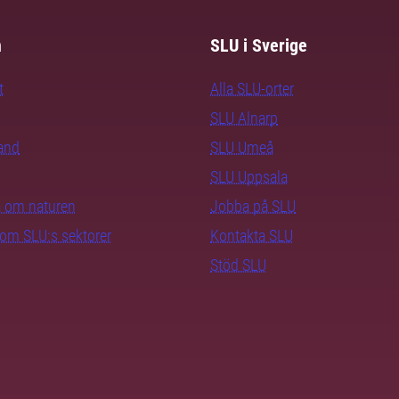
m
SLU i Sverige
t
Alla SLU-orter
SLU Alnarp
rand
SLU Umeå
SLU Uppsala
ra om naturen
Jobba på SLU
nom SLU:s sektorer
Kontakta SLU
Stöd SLU