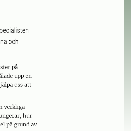
pecialisten
ana och
ster på
målade upp en
älpa oss att
n verkliga
 fungerar, hur
pel på grund av