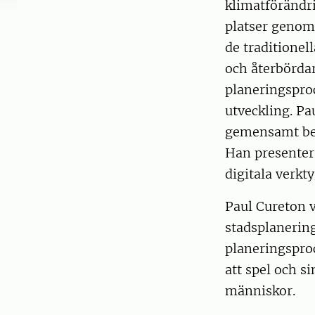
klimatförändri
platser genom 
de traditione
och återbördar
planeringsproc
utveckling. P
gemensamt besl
Han presenter
digitala verkty
Paul Cureton v
stadsplanerin
planeringsproc
att spel och s
människor.