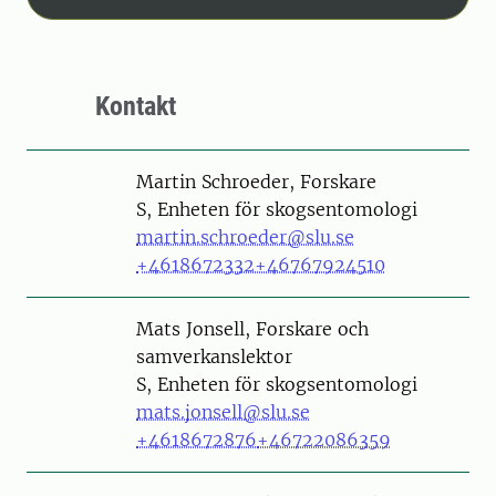
Kontakt
Person
Martin Schroeder, Forskare
S, Enheten för skogsentomologi
martin.schroeder@slu.se
+4618672332
+46767924510
Person
Mats Jonsell, Forskare och
samverkanslektor
S, Enheten för skogsentomologi
mats.jonsell@slu.se
+4618672876
+46722086359