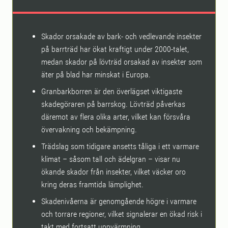
Skador orsakade av bark- och vedlevande insekter
på barrträd har ökat kraftigt under 2000-talet,
medan skador på lövträd orsakad av insekter som
äter på blad har minskat i Europa.
Granbarkborren är den överlägset viktigaste
skadegöraren på barrskog. Lövträd påverkas
däremot av flera olika arter, vilket kan försvåra
övervakning och bekämpning.
Trädslag som tidigare ansetts tåliga i ett varmare
klimat – såsom tall och ädelgran – visar nu
ökande skador från insekter, vilket väcker oro
kring deras framtida lämplighet.
Skadenivåerna är genomgående högre i varmare
och torrare regioner, vilket signalerar en ökad risk i
takt med fortsatt uppvärmning.