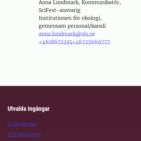
Person
Anna Lundmark, Kommunikatör,
SciFest-ansvarig
Institutionen för ekologi,
gemensam personal/kansli
anna.lundmark@slu.se
+4618672335
+46725669777
Utvalda ingångar
Studentwebb
SLU-biblioteket