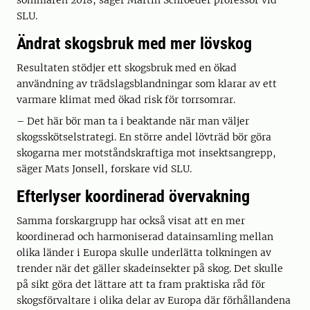
sommaren 2018, säger Martin Schroeder professor vid
SLU.
Ändrat skogsbruk med mer lövskog
Resultaten stödjer ett skogsbruk med en ökad
användning av trädslagsblandningar som klarar av ett
varmare klimat med ökad risk för torrsomrar.
– Det här bör man ta i beaktande när man väljer
skogsskötselstrategi. En större andel lövträd bör göra
skogarna mer motståndskraftiga mot insektsangrepp,
säger Mats Jonsell, forskare vid SLU.
Efterlyser koordinerad övervakning
Samma forskargrupp har också visat att en mer
koordinerad och harmoniserad datainsamling mellan
olika länder i Europa skulle underlätta tolkningen av
trender när det gäller skadeinsekter på skog. Det skulle
på sikt göra det lättare att ta fram praktiska råd för
skogsförvaltare i olika delar av Europa där förhållandena