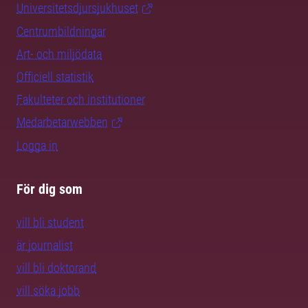
Universitetsdjursjukhuset
Centrumbildningar
Art- och miljödata
Officiell statistik
Fakulteter och institutioner
Medarbetarwebben
Logga in
För dig som
vill bli student
är journalist
vill bli doktorand
vill söka jobb