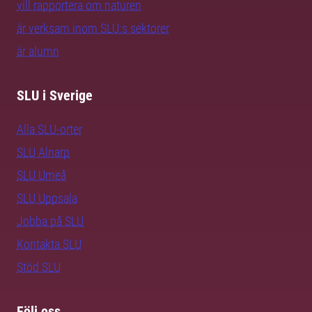
vill rapportera om naturen
är verksam inom SLU:s sektorer
är alumn
SLU i Sverige
Alla SLU-orter
SLU Alnarp
SLU Umeå
SLU Uppsala
Jobba på SLU
Kontakta SLU
Stöd SLU
Följ oss