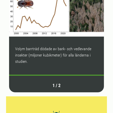
Volym barrträd dödade av bark- och vedlevande
A
insekter (miljoner kubikmeter) för alla länderna i
(
studien.
s
1
/
2