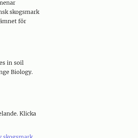
 menar
vensk skogsmark
sämnet för
s in soil
nge Biology.
elande. Klicka
av skogsmark