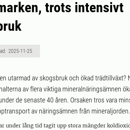
arken, trots intensivt
bruk
rad: 2025-11-25
n utarmad av skogsbruk och ökad trädtillväxt? Ne
halterna av flera viktiga mineralnäringsämnen öka
nder de senaste 40 åren. Orsaken tros vara min
pptransport av näringsämnen från mineraljorden
r under lång tid tagit upp stora mängder koldioxid