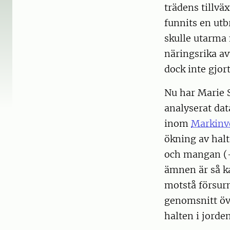
trädens tillvä
funnits en utb
skulle utarma
näringsrika av
dock inte gjor
Nu har Marie S
analyserat dat
inom
Markinv
ökning av hal
och mangan (+
ämnen är så ka
motstå försurn
genomsnitt öve
halten i jord