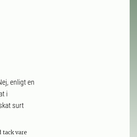
j, enligt en
t i
skat surt
.
 tack vare