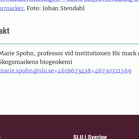
urmarker.
Foto: Johan Stendahl
akt
on
Marie Spohn, professor vid institutionen för mark 
Skogsmarkens biogeokemi
marie.spohn@slu.se
+4618673438
+46730321569
m
SLU i Sverige