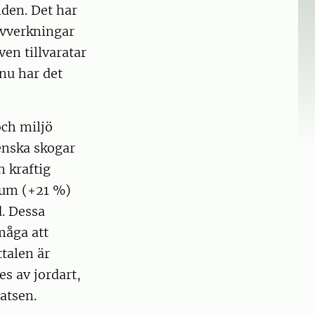
nden. Det har
avverkningar
en tillvaratar
nu har det
och miljö
enska skogar
n kraftig
ium (+21 %)
. Dessa
måga att
talen är
s av jordart,
atsen.