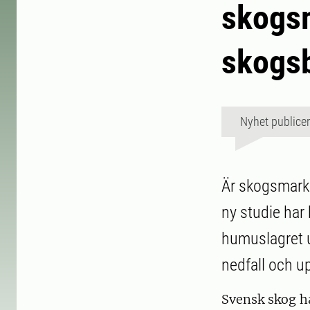
skogsm
skogs
Nyhet publice
Är skogsmarke
ny studie har 
humuslagret u
nedfall och u
Svensk skog ha