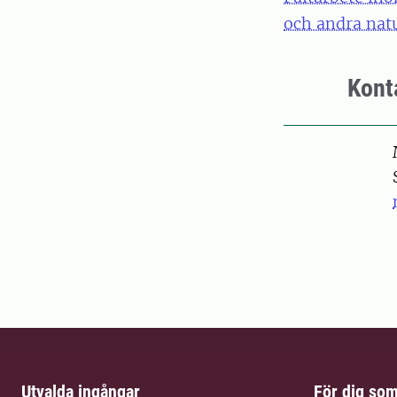
och andra nat
Kont
Pers
Utvalda ingångar
För dig so