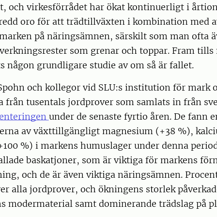
xt, och virkesförrådet har ökat kontinuerligt i årtio
redd oro för att trädtillväxten i kombination med 
 marken på näringsämnen, särskilt som man ofta äv
verkningsrester som grenar och toppar. Fram tills 
ts någon grundligare studie av om så är fallet.
pohn och kollegor vid SLU:s institution för mark 
a från tusentals jordprover som samlats in från sv
enteringen
under de senaste fyrtio åren. De fann e
terna av växttillgängligt magnesium (+38 %), kalc
100 %) i markens humuslager under denna period
llade baskatjoner, som är viktiga för markens för
ing, och de är även viktiga näringsämnen. Procent
r alla jordprover, och ökningens storlek påverkade
ens modermaterial samt dominerande trädslag på pl