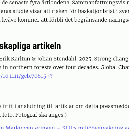
 de senaste fyra årtiondena. Sammanfattningsvis
deras studie visar att risken för baskatjonbrist i s
tt kväve kommer att förbli det begränsande näring
skapliga artikeln
rik Karltun & Johan Stendahl. 2025. Strong change
s in northern forests over four decades. Global Cha
g/10.1111/gcb.70615
s fritt i anslutning till artiklar om detta pressmedd
 foto. Fotograf ska anges.)
om Markinventeringen – SLU:s miljöövervakning 