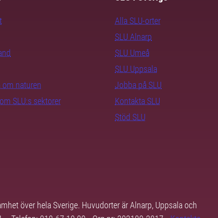
t
Alla SLU-orter
SLU Alnarp
rand
SLU Umeå
SLU Uppsala
ra om naturen
Jobba på SLU
nom SLU:s sektorer
Kontakta SLU
Stöd SLU
samhet över hela Sverige. Huvudorter är Alnarp, Uppsala och