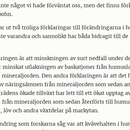
inte något vi hade förväntat oss, men det finns för
pohn.
r ut två troliga förklaringar till förändringarna i 
nte varandra och sannolikt har båda bidragit till de
ringen är att minskningen av surt nedfall under d
 minskat utlakningen av baskatjoner från humuslag
mineraljorden. Den andra förklaringen är att det h
av näringsämnen från mineraljorden som sedan an
ädens ökade tillväxt har lett till ett ökat upptag a
från mineraljorden som sedan återförts till hum
r, löv och andra växtdelar på markytan.
ndring som forskarna såg var att kvävehalten i hu