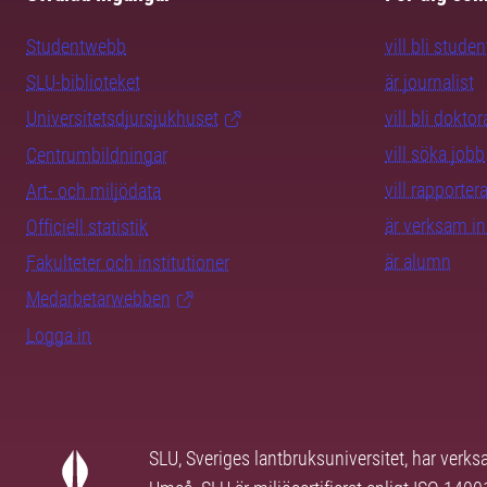
Studentwebb
vill bli studen
SLU-biblioteket
är journalist
Universitetsdjursjukhuset
vill bli dokto
vill söka jobb
Centrumbildningar
vill rapporte
Art- och miljödata
är verksam i
Officiell statistik
är alumn
Fakulteter och institutioner
Medarbetarwebben
Logga in
SLU, Sveriges lantbruksuniversitet, har verk