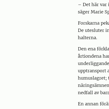
– Det här var 
säger Marie S
Forskarna peka
De utesluter i
halterna.
Den ena förkla
årtiondena har
underliggande 
upptransport 
humuslagret; tr
näringsämnen 
nedfall av bar
En annan förä