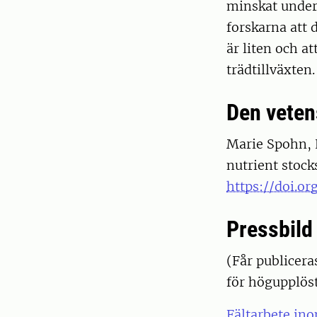
minskat under
forskarna att 
är liten och a
trädtillväxten.
Den veten
Marie Spohn, E
nutrient stock
https://doi.or
Pressbild
(Får publicera
för högupplöst
Fältarbete in