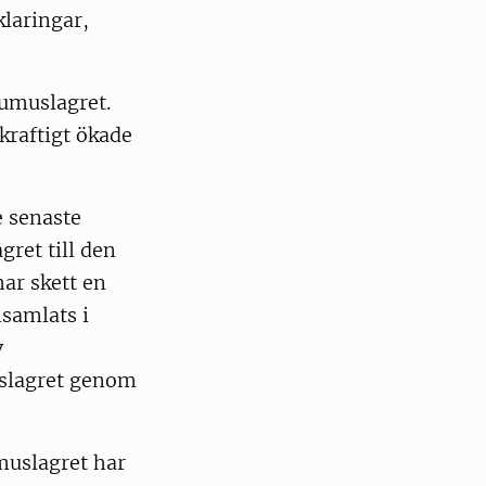
klaringar,
humuslagret.
 kraftigt ökade
e senaste
ret till den
ar skett en
samlats i
v
uslagret genom
muslagret har