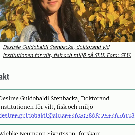
Desirée Guidobaldi Stenbacka, doktorand vid
institutionen för vilt, fisk och miljö på SLU. Foto: SLU.
akt
on
Desiree Guidobaldi Stenbacka, Doktorand
Institutionen för vilt, fisk och miljö
desiree.guidobaldi@slu.se
+46907868125
+4676128
on
Wiebke Neumann Sivertsson, forskare