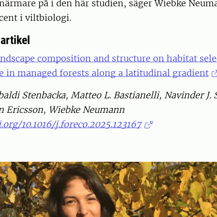
at närmare på i den här studien, säger Wiebke Neu
ent i viltbiologi.
artikel
andscape composition and structure on habitat sele
e in managed forests along a latitudinal gradient
aldi Stenbacka, Matteo L. Bastianelli, Navinder J.
an Ericsson, Wiebke Neumann
i.org/10.1016/j.foreco.2025.123167