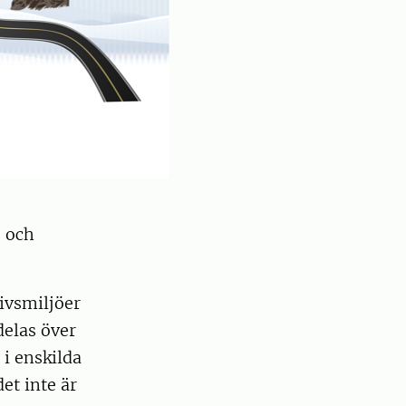
 och
livsmiljöer
delas över
 i enskilda
et inte är