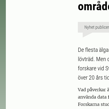
område
Nyhet publice
De flesta älga
lövträd. Men d
forskare vid S
över 20 års ti
Vad påverkar ä
använda data 
Forskarna stud