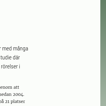
ogar med många
studie där
rörelser i
 genom att
sedan 2004.
å 21 platser