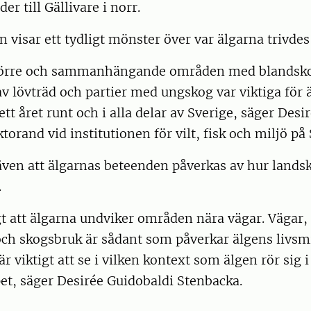
der till Gällivare i norr.
 visar ett tydligt mönster över var älgarna trivdes
 större och sammanhängande områden med blandsk
 av lövträd och partier med ungskog var viktiga för 
sett året runt och i alla delar av Sverige, säger Des
torand vid institutionen för vilt, fisk och miljö på
även att älgarnas beteenden påverkas av hur landsk
.
gt att älgarna undviker områden nära vägar. Vägar
och skogsbruk är sådant som påverkar älgens livsm
r viktigt att se i vilken kontext som älgen rör sig i
et, säger Desirée Guidobaldi Stenbacka.