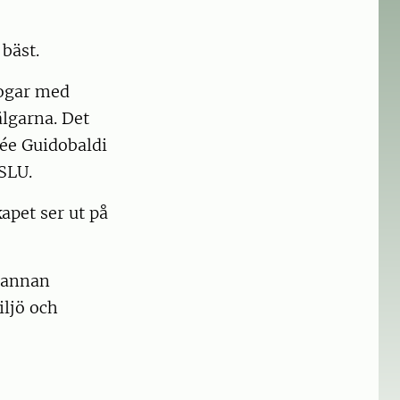
 bäst.
ogar med
älgarna. Det
irée Guidobaldi
 SLU.
apet ser ut på
, annan
iljö och