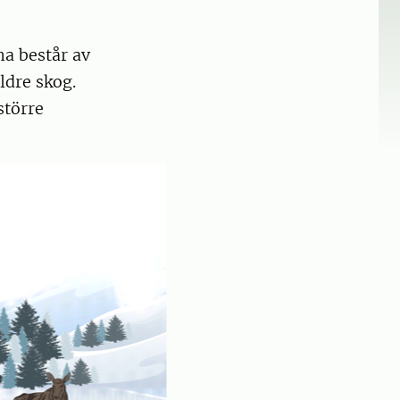
na består av
ldre skog.
större
.