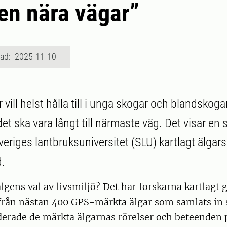
n nära vägar”
rad: 2025-11-10
r vill helst hålla till i unga skogar och blandsk
et ska vara långt till närmaste väg. Det visar en 
veriges lantbruksuniversitet (SLU) kartlagt älgars 
d.
lgens val av livsmiljö? Det har forskarna kartlagt
från nästan 400 GPS-märkta älgar som samlats in 
erade de märkta älgarnas rörelser och beteenden p