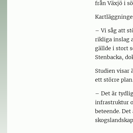
från Växjö i sö
Kartläggningen
– Vi såg att
rikliga inslag
gällde i stort 
Stenbacka, dok
Studien visar 
ett större plan
– Det är tydli
infrastruktur 
beteende. Det ä
skogslandskap