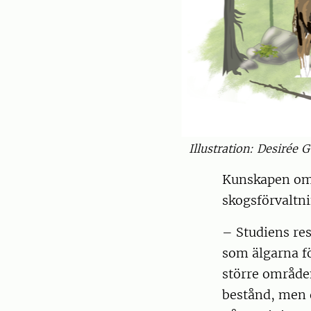
Illustration: Desirée 
Kunskapen om 
skogsförvaltn
– Studiens res
som älgarna fö
större områden
bestånd, men 