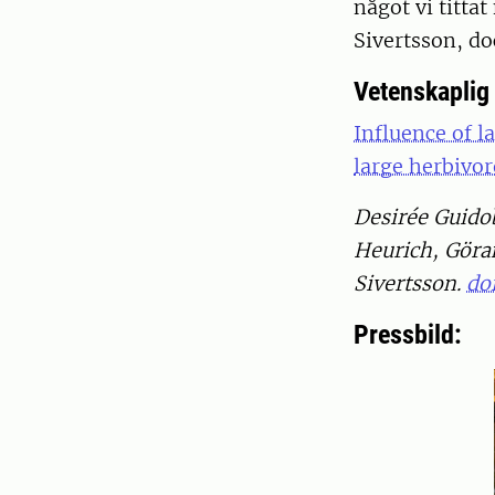
något vi titt
Sivertsson, doc
Vetenskaplig 
Influence of l
large herbivor
Desirée Guidob
Heurich, Gör
Sivertsson.
do
Pressbild: