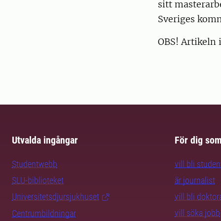
sitt masterar
Sveriges kom
OBS! Artikeln 
Utvalda ingångar
För dig so
Studentwebb
vill bli studen
SLU-biblioteket
är journalist
Universitetsdjursjukhuset
vill bli dokto
vill söka jobb
Centrumbildningar