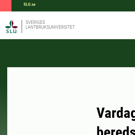
SLU.se
SVERIGES
LANTBRUKSUNIVERSITET
Vardag
bered