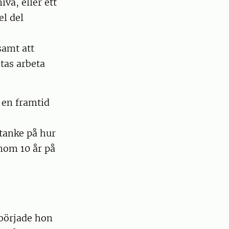
vå, eller ett
l del
samt att
tas arbeta
å en framtid
tanke på hur
inom 10 år på
började hon