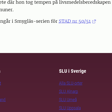
bete där hon tog tempen på livsmedelsberedskapen 
muner.
ingår i Smygläs-serien för
STAD nr 50/51
m
SLU i Sverige
t
Alla SLU-orter
SLU Alnarp
rand
SLU Umeå
SLU Uppsala