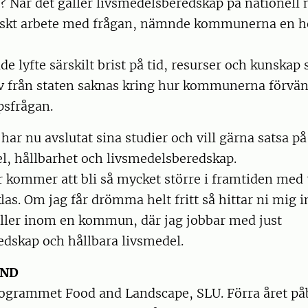
 När det gäller livsmedelsberedskap på nationell ni
skt arbete med frågan, nämnde kommunerna en he
de lyfte särskilt brist på tid, resurser och kunskap 
iv från staten saknas kring hur kommunerna förvän
sfrågan.
har nu avslutat sina studier och vill gärna satsa p
l, hållbarhet och livsmedelsberedskap.
 kommer att bli så mycket större i framtiden med 
las. Om jag får drömma helt fritt så hittar ni mig 
eller inom en kommun, där jag jobbar med just
edskap och hållbara livsmedel.
UND
rogrammet Food and Landscape, SLU. Förra året på