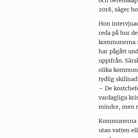
och beredskap 
2018, säger ho
Hon intervjuad
reda på hur de
kommunerna re
har pågått und
uppifrån. Sär
olika kommune
tydlig skillnad
– De kostchefe
vardagliga kri
mindre, men me
Kommunerna a
utan vatten e