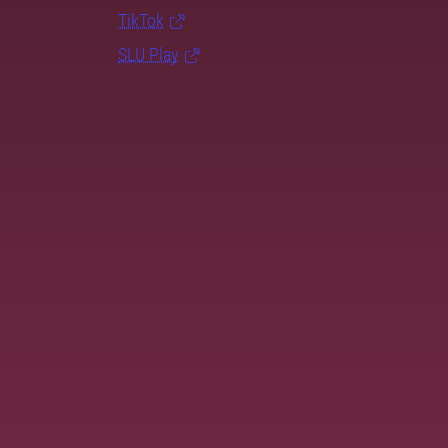
TikTok
SLU Play