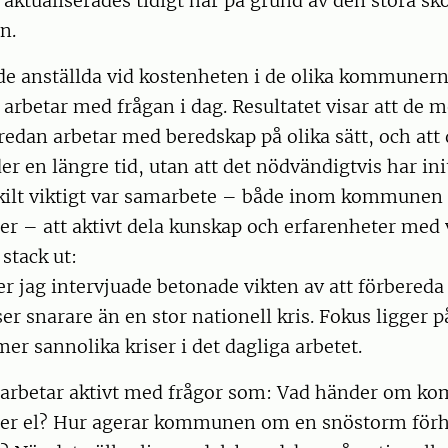
aktualiserades tidigt här på grund av den stora s
n.
e anställda vid kostenheten i de olika kommunerna
 arbetar med frågan i dag. Resultatet visar att de
dan arbetar med beredskap på olika sätt, och att 
er en längre tid, utan att det nödvändigtvis har ini
skilt viktigt var samarbete – både inom kommunen
r – att aktivt dela kunskap och erfarenheter med 
 stack ut:
r jag intervjuade betonade vikten av att förbereda 
ser snarare än en stor nationell kris. Fokus ligger p
r sannolika kriser i det dagliga arbetet.
rbetar aktivt med frågor som: Vad händer om ko
ller el? Hur agerar kommunen om en snöstorm för