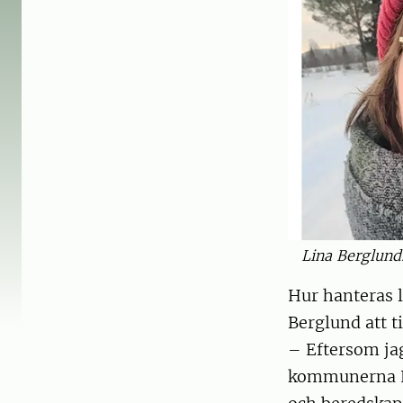
Lina Berglund.
Hur hanteras 
Berglund att t
– Eftersom ja
kommunerna Lj