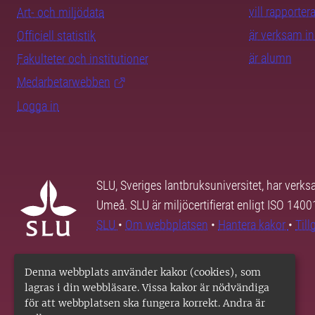
vill rapporte
Art- och miljödata
är verksam i
Officiell statistik
är alumn
Fakulteter och institutioner
Medarbetarwebben
Logga in
SLU, Sveriges lantbruksuniversitet, har verk
Umeå. SLU är miljöcertifierat enligt ISO 140
SLU
•
Om webbplatsen
•
Hantera kakor
•
Til
Denna webbplats använder kakor (cookies), som
lagras i din webbläsare. Vissa kakor är nödvändiga
för att webbplatsen ska fungera korrekt. Andra är