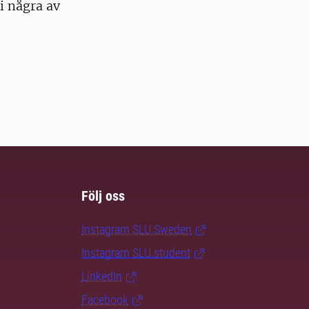
i några av
Följ oss
Instagram SLU.Sweden
Instagram SLU.student
LinkedIn
Facebook