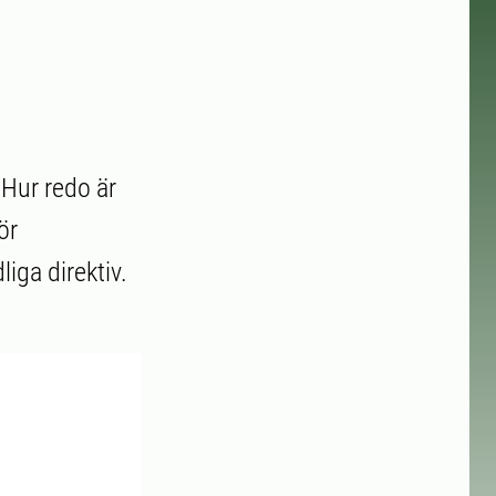
Hur redo är
ör
iga direktiv.