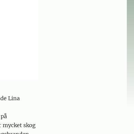
de Lina
 på
r mycket skog