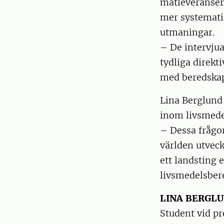
matleveranser?
mer systemati
utmaningar.
– De intervjua
tydliga direkt
med beredskap
Lina Berglund 
inom livsmede
– Dessa frågor
världen utveck
ett landsting 
livsmedelsber
LINA BERGL
Student vid p