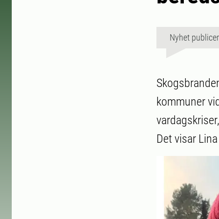
Nyhet publice
Skogsbranden
kommuner vid 
vardagskriser,
Det visar Lin