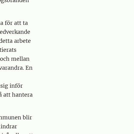
kogsbranden
 för att ta
 medverkande
detta arbete
tierats
 och mellan
varandra. En
sig inför
å att hantera
mmunen blir
hindrar