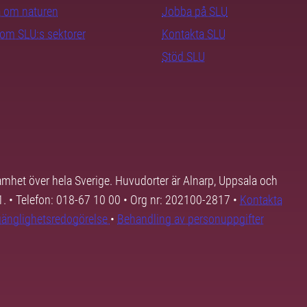
ra om naturen
Jobba på SLU
nom SLU:s sektorer
Kontakta SLU
Stöd SLU
samhet över hela Sverige. Huvudorter är Alnarp, Uppsala och
01. • Telefon: 018-67 10 00 • Org nr: 202100-2817 •
Kontakta
lgänglighetsredogörelse
•
Behandling av personuppgifter