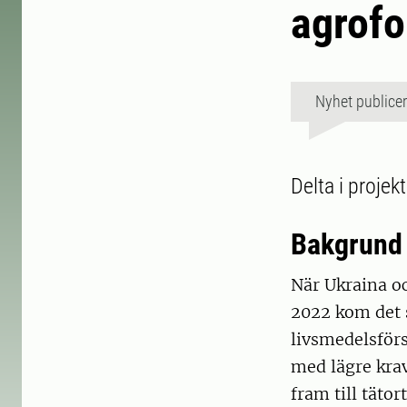
agrofo
Nyhet publice
Delta i projek
Bakgrund
När Ukraina o
2022 kom det s
livsmedelsför
med lägre kra
fram till täto