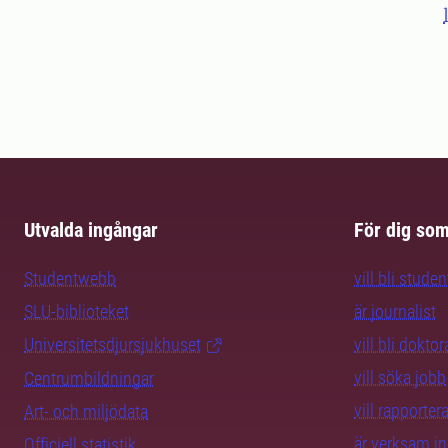
Utvalda ingångar
För dig so
Studentwebb
vill bli studen
SLU-biblioteket
är journalist
Universitetsdjursjukhuset
vill bli dokto
vill söka jobb
Centrumbildningar
vill rapporte
Art- och miljödata
är verksam i
Officiell statistik