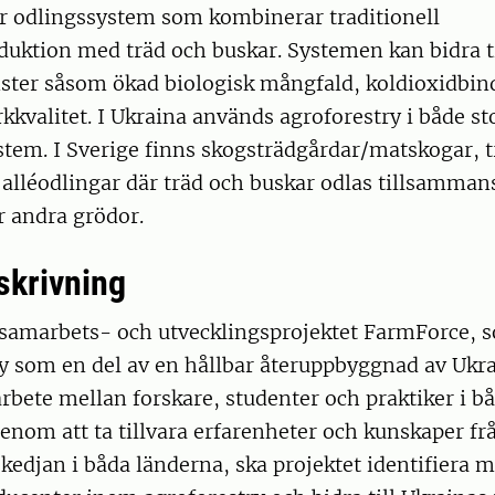
är odlingssystem som kombinerar traditionell
uktion med träd och buskar. Systemen kan bidra ti
ster såsom ökad biologisk mångfald, koldioxidbin
kkvalitet. I Ukraina används agroforestry i både st
tem. I Sverige finns skogsträdgårdar/matskogar, tr
 alléodlingar där träd och buskar odlas tillsamma
r andra grödor.
skrivning
 samarbets- och utvecklingsprojektet FarmForce, 
y som en del av en hållbar återuppbyggnad av Ukra
bete mellan forskare, studenter och praktiker i b
enom att ta tillvara erfarenheter och kunskaper frå
ekedjan i båda länderna, ska projektet identifiera m