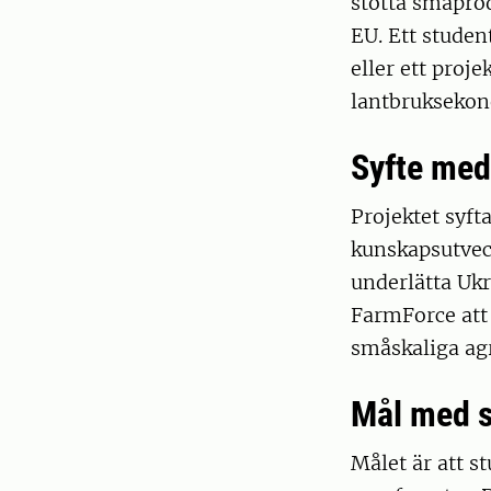
stötta småprod
EU. Ett studen
eller ett proj
lantbruksekon
Syfte med
Projektet syft
kunskapsutveck
underlätta Uk
FarmForce att
småskaliga agr
Mål med s
Målet är att s