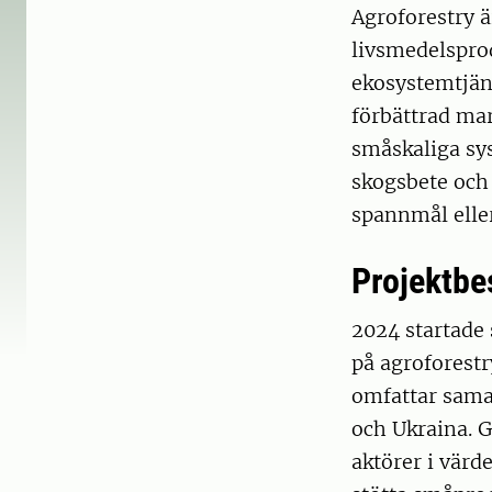
Agroforestry 
livsmedelsprod
ekosystemtjän
förbättrad mar
småskaliga sys
skogsbete och
spannmål elle
Projektbe
2024 startade
på agroforestr
omfattar samar
och Ukraina. G
aktörer i värd