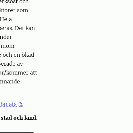
erksost och
aktorer som
 Hela
seras. Det kan
änder
t inom
e och en ökad
serade av
tar/kommer att
pännande
bbplats
 stad och land.