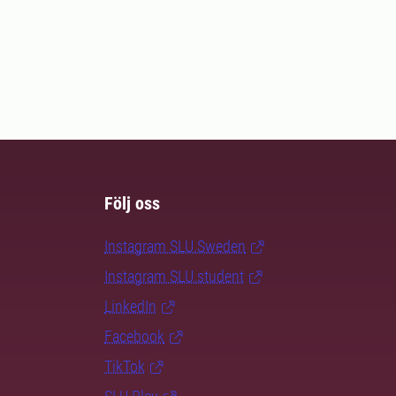
Följ oss
Instagram SLU.Sweden
Instagram SLU.student
LinkedIn
Facebook
TikTok