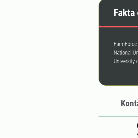
Fakta
FarmForce ä
National Un
University 
Kont
Pers