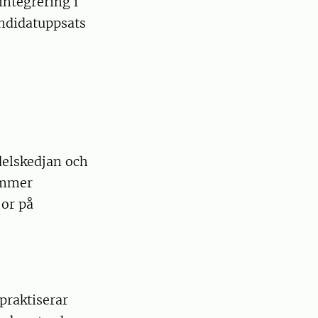
integrering i
andidatuppsats
delskedjan och
kommer
jor på
praktiserar