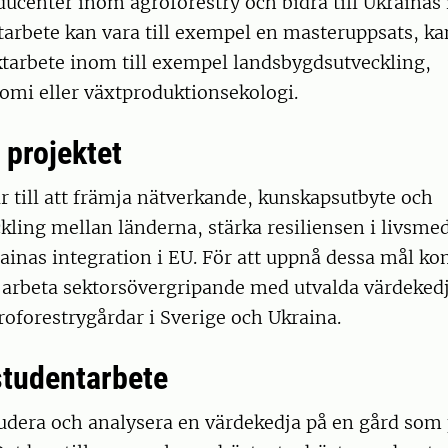
ucenter inom agroforestry och bidra till Ukrainas 
tarbete kan vara till exempel en masteruppsats, k
ektarbete inom till exempel landsbygdsutveckling,
omi eller växtproduktionsekologi.
 projektet
ar till att främja nätverkande, kunskapsutbyte och
ling mellan länderna, stärka resiliensen i livsme
rainas integration i EU. För att uppnå dessa mål 
 arbeta sektorsövergripande med utvalda värdeked
oforestrygårdar i Sverige och Ukraina.
tudentarbete
tudera och analysera en värdekedja på en gård som 