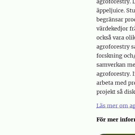
agroforestry. 
äppeljuice. St
begränsar pro
värdekedjor fr
också vara oli
agroforestry 
forskning och/
samverkan mel
agroforestry.
arbeta med pro
projekt så dis
Läs mer om ag
För mer info