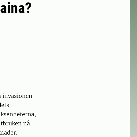
raina?
a invasionen
dets
uksenheterna,
ntbruken nå
knader.