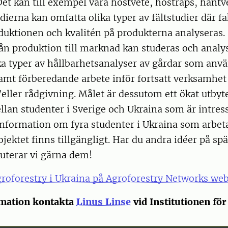
Det kan till exempel vara höstvete, höstraps, hantv
udierna kan omfatta olika typer av fältstudier där f
duktionen och kvalitén på produkterna analyseras.
ån produktion till marknad kan studeras och analy
ka typer av hållbarhetsanalyser av gårdar som anv
samt förberedande arbete inför fortsatt verksamhe
eller rådgivning. Målet är dessutom ett ökat utbyt
lan studenter i Sverige och Ukraina som är intres
 Information om fyra studenter i Ukraina som arbe
jektet finns tillgängligt. Har du andra idéer på s
kuterar vi gärna dem!
roforestry i Ukraina på Agroforestry Networks we
rmation kontakta
Linus Linse
vid Institutionen för