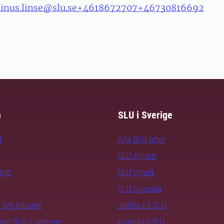
linus.linse@slu.se
+4618672707
+46730816692
m
SLU i Sverige
t
Alla SLU-orter
SLU Alnarp
rand
SLU Umeå
SLU Uppsala
ra om naturen
Jobba på SLU
nom SLU:s sektorer
Kontakta SLU