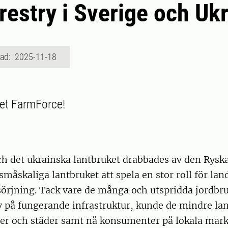
restry i Sverige och Uk
rad: 2025-11-18
tet FarmForce!
ch det ukrainska lantbruket drabbades av den Rysk
måskaliga lantbruket att spela en stor roll för lan
sörjning. Tack vare de många och utspridda jordbr
v på fungerande infrastruktur, kunde de mindre la
rter och städer samt nå konsumenter på lokala mar