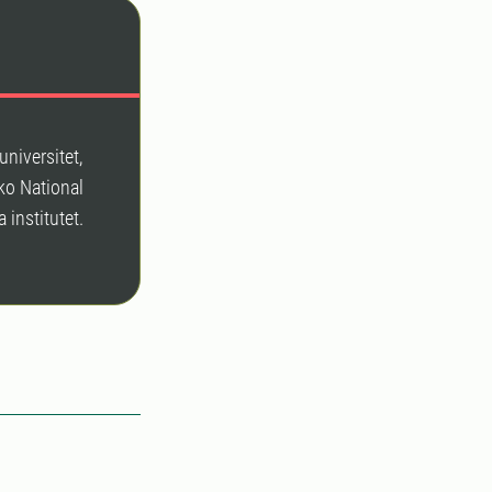
niversitet,
ko National
 institutet.