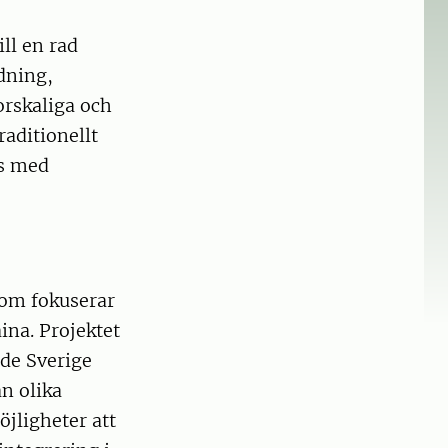
ll en rad
dning,
orskaliga och
aditionellt
ns med
som fokuserar
ina. Projektet
åde Sverige
n olika
öjligheter att