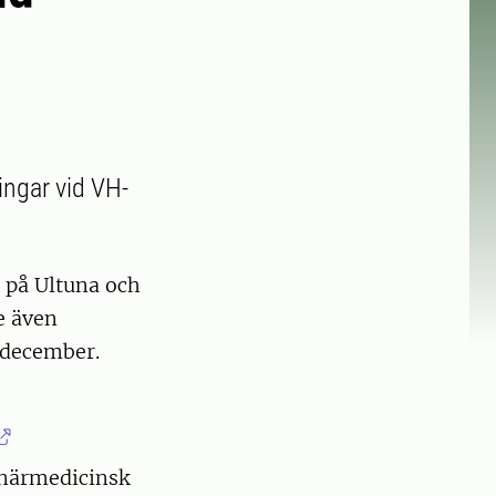
ngar vid VH-
 på Ultuna och
e även
8 december.
inärmedicinsk