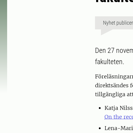
Nyhet publice
Den 27 novem
fakulteten.
Föreläsningarn
direktsändes f
tillgängliga a
Katja Nils
On the rec
Lena-Mari