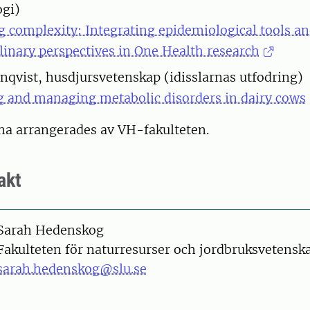
ogi)
g complexity: Integrating epidemiological tools a
plinary perspectives in One Health research
onqvist, husdjursvetenskap (idisslarnas utfodring)
 and managing metabolic disorders in dairy cows
na arrangerades av VH-fakulteten.
akt
on
Sarah Hedenskog
Fakulteten för naturresurser och jordbruksvetenska
sarah.hedenskog@slu.se