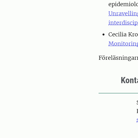
epidemiol
Unravellin
interdisci
Cecilia Kr
Monitoring
Föreläsningar
Kont
Pers