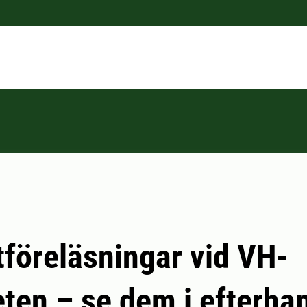
föreläsningar vid VH-
eten – se dem i efterha