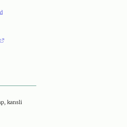
nd
p, kansli