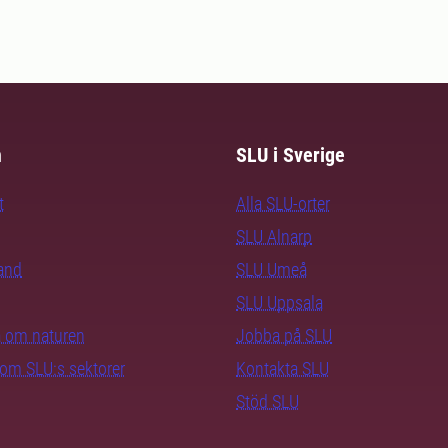
m
SLU i Sverige
t
Alla SLU-orter
SLU Alnarp
rand
SLU Umeå
SLU Uppsala
ra om naturen
Jobba på SLU
nom SLU:s sektorer
Kontakta SLU
Stöd SLU