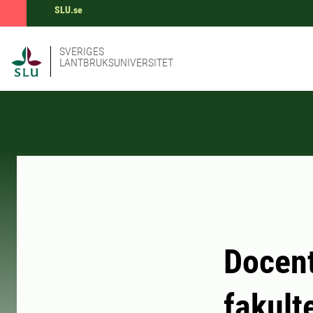
SLU.se
SVERIGES
LANTBRUKSUNIVERSITET
Docent
fakult