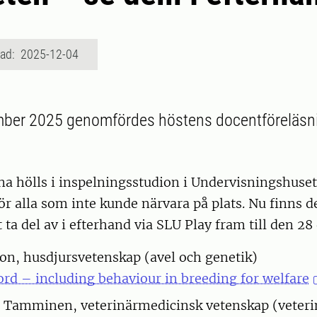
rad: 2025-12-04
ber 2025 genomfördes höstens docentföreläsni
a hölls i inspelningsstudion i Undervisningshuset
ör alla som inte kunde närvara på plats. Nu finns d
tt ta del av i efterhand via SLU Play fram till den 2
son, husdjursvetenskap (avel och genetik)
ord – including behaviour in breeding for welfare
 Tamminen, veterinärmedicinsk vetenskap (veter