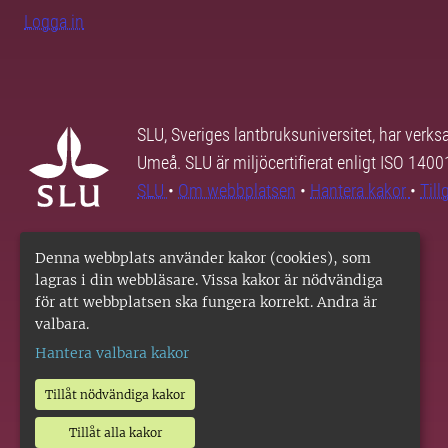
Logga in
SLU, Sveriges lantbruksuniversitet, har verk
Umeå. SLU är miljöcertifierat enligt ISO 140
SLU
•
Om webbplatsen
•
Hantera kakor
•
Til
Denna webbplats använder kakor (cookies), som
lagras i din webbläsare. Vissa kakor är nödvändiga
för att webbplatsen ska fungera korrekt. Andra är
valbara.
Hantera valbara kakor
Tillåt nödvändiga kakor
Tillåt alla kakor