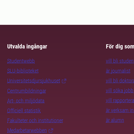
Utvalda ingångar
För dig so
Studentwebb
vill bli studen
SLU-biblioteket
är journalist
Universitetsdjursjukhuset
vill bli dokto
vill söka jobb
Centrumbildningar
vill rapporte
Art- och miljödata
är verksam i
Officiell statistik
är alumn
Fakulteter och institutioner
Medarbetarwebben