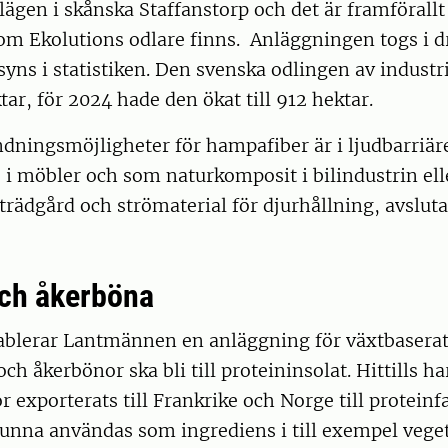
lägen i skånska Staffanstorp och det är framförallt
som Ekolutions odlare finns. Anläggningen togs i dr
syns i statistiken. Den svenska odlingen av indus
tar, för 2024 hade den ökat till 912 hektar.
dningsmöjligheter för hampafiber är i ljudbarriär
, i möbler och som naturkomposit i bilindustrin el
 trädgård och strömaterial för djurhållning, avslut
och åkerböna
tablerar Lantmännen en anläggning för växtbaserat
ch åkerbönor ska bli till proteininsolat. Hittills h
r exporterats till Frankrike och Norge till proteinf
kunna användas som ingrediens i till exempel vege