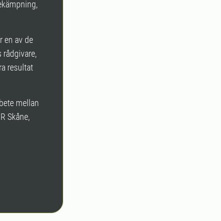
bekämpning,
r en av de
 rådgivare,
ra resultat
bete mellan
IR Skåne,