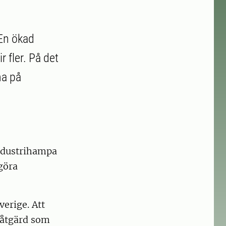
 En ökad
 fler. På det
na på
industrihampa
 göra
erige. Att
 åtgärd som