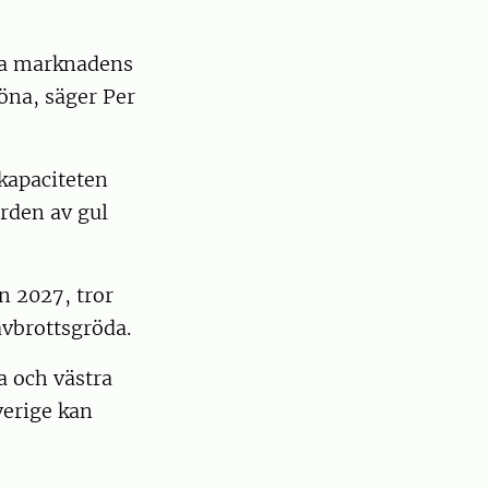
öta marknadens
böna, säger Per
kapaciteten
örden av gul
n 2027, tror
avbrottsgröda.
a och västra
verige kan