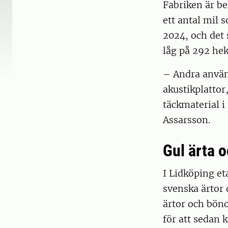
Fabriken är be
ett antal mil 
2024, och det 
låg på 292 hek
– Andra använ
akustikplattor
täckmaterial i
Assarsson.
Gul ärta 
I Lidköping e
svenska ärtor o
ärtor och böno
för att sedan 