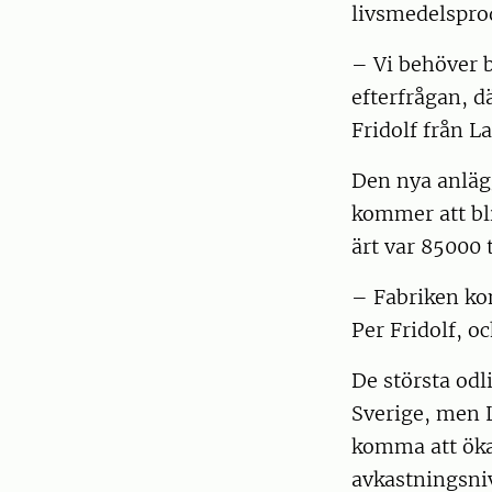
livsmedelspro
– Vi behöver 
efterfrågan, d
Fridolf från 
Den nya anlägg
kommer att bli
ärt var 85000
– Fabriken kom
Per Fridolf, o
De största odl
Sverige, men 
komma att öka.
avkastningsni