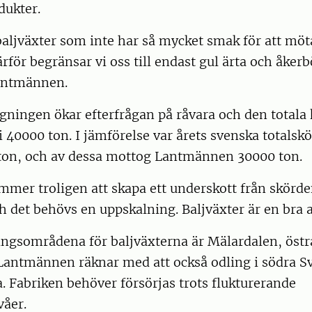
dukter.
baljväxter som inte har så mycket smak för att m
ärför begränsar vi oss till endast gul ärta och åker
Lantmännen.
ningen ökar efterfrågan på råvara och den totala 
 40000 ton. I jämförelse var årets svenska totalsk
 ton, och av dessa mottog Lantmännen 30000 ton.
mer troligen att skapa ett underskott från skörde
ch det behövs en uppskalning. Baljväxter är en bra 
ingsområdena för baljväxterna är Mälardalen, östr
Lantmännen räknar med att också odling i södra S
 Fabriken behöver försörjas trots flukturerande
våer.