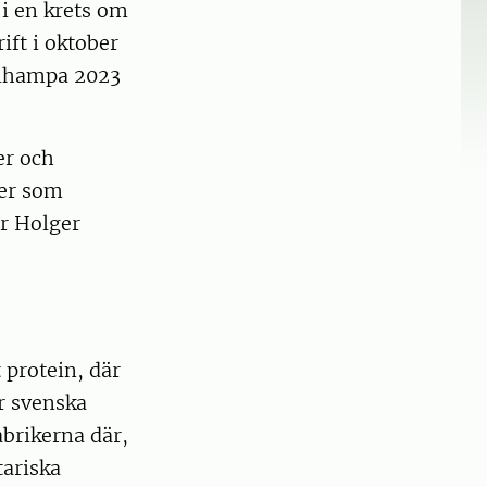
 i en krets om
ift i oktober
trihampa 2023
er och
ler som
ar Holger
 protein, där
ar svenska
abrikerna där,
tariska