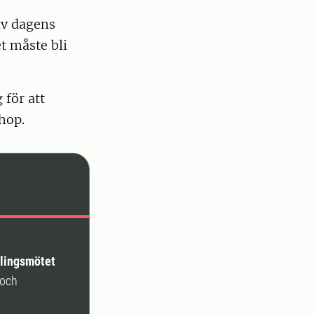
av dagens
t måste bli
 för att
hop.
lingsmötet
 och