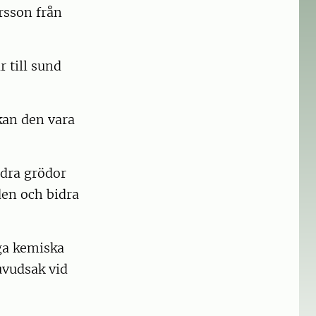
arsson från
 till sund
 kan den vara
ndra grödor
den och bidra
nga kemiska
uvudsak vid