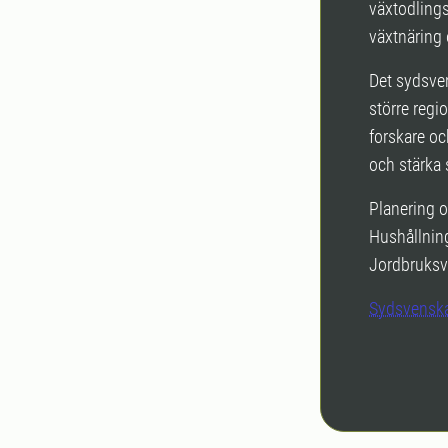
växtodlings
växtnäring 
Det sydsve
större regi
forskare oc
och stärka 
Planering 
Hushållnin
Jordbruksv
Sydsvenska