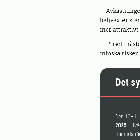
– Avkastningen
baljväxter sta
mer attraktivt 
– Priset måste
minska risken 
Det s
Den 10–11
2025
— två 
framtidsfrå