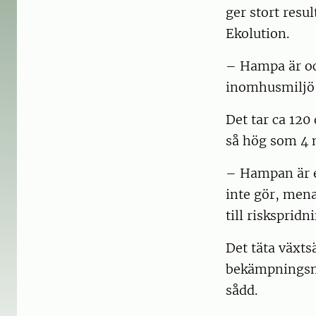
ger stort resu
Ekolution.
– Hampa är ock
inomhusmiljö 
Det tar ca 120
så hög som 4 
– Hampan är e
inte gör, men
till riskspridn
Det täta växts
bekämpningsme
sådd.