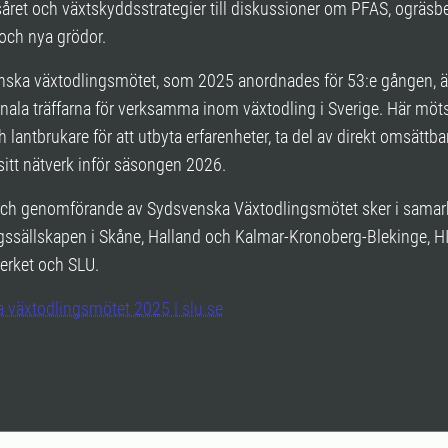
året och växtskyddsstrategier till diskussioner om PFAS, ogräs
och nya grödor.
nska växtodlingsmötet, som 2025 anordnades för 53:e gången, ä
onala träffarna för verksamma inom växtodling i Sverige. Här möts
h lantbrukare för att utbyta erfarenheter, ta del av direkt omsättba
sitt nätverk inför säsongen 2026.
och genomförande av Sydsvenska Växtodlingsmötet sker i samar
gssällskapen i Skåne, Halland och Kalmar-Kronoberg-Blekinge, H
erket och SLU.
 växtodlingsmötet 2025 | slu.se