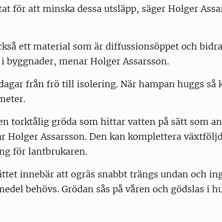
ltat för att minska dessa utsläpp, säger Holger Ass
så ett material som är diffussionsöppet och bidrar
i byggnader, menar Holger Assarsson.
 dagar från frö till isolering. När hampan huggs så
meter.
n torktålig gröda som hittar vatten på sätt som a
ar Holger Assarsson. Den kan komplettera växtfölj
ing för lantbrukaren.
ättet innebär att ogräs snabbt trängs undan och i
del behövs. Grödan sås på våren och gödslas i h