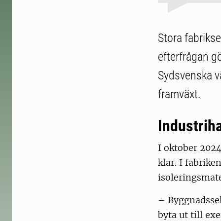
Stora fabriks
efterfrågan gö
Sydsvenska v
framväxt.
Industri
I oktober 202
klar. I fabrik
isoleringsmate
– Byggnadssekt
byta ut till e