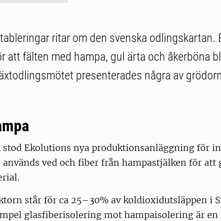
etableringar ritar om den svenska odlingskartan.
r att fälten med hampa, gul ärta och åkerböna blir
äxtodlingsmötet presenterades några av grödor
hampa
4 stod Ekolutions nya produktionsanläggning för 
en används ved och fiber från hampastjälken för att
rial.
orn står för ca 25–30% av koldioxidutsläppen i Sv
xempel glasfiberisolering mot hampaisolering är en