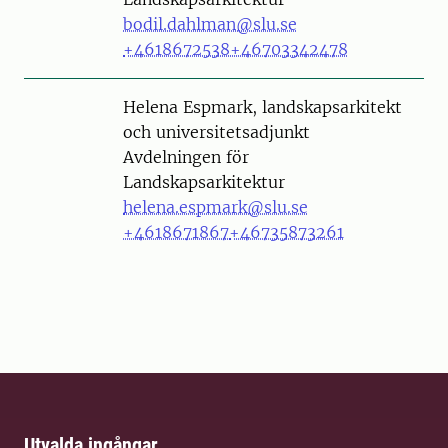
bodil.dahlman@slu.se
+4618672538
+46703342478
Person
Helena Espmark, landskapsarkitekt
och universitetsadjunkt
Avdelningen för
Landskapsarkitektur
helena.espmark@slu.se
+4618671867
+46735873261
Utvalda ingångar