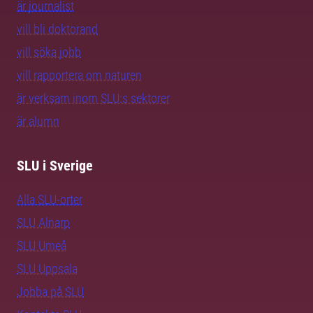
är journalist
vill bli doktorand
vill söka jobb
vill rapportera om naturen
är verksam inom SLU:s sektorer
är alumn
SLU i Sverige
Alla SLU-orter
SLU Alnarp
SLU Umeå
SLU Uppsala
Jobba på SLU