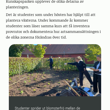
Kunskapsparken upplever de olika delarna av
planteringen.
Det är studenter som under hösten har hjälpt till att
plantera växterna. Under kommande år kommer
studenter som läser samma kurs att få inventera
provrutor och dokumentera hur artsammansättningen i
de olika zonerna förändras över tid.
Studenter sprider ut blomsterfrö mellan de
S