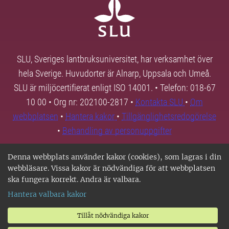
SLU, Sveriges lantbruksuniversitet, har verksamhet över
hela Sverige. Huvudorter är Alnarp, Uppsala och Umeå.
SLU är miljöcertifierat enligt ISO 14001. • Telefon: 018-67
10 00 • Org nr: 202100-2817 •
Kontakta SLU
•
Om
webbplatsen
•
Hantera kakor
•
Tillgänglighetsredogörelse
•
Behandling av personuppgifter
Denna webbplats använder kakor (cookies), som lagras i din
webbläsare. Vissa kakor är nödvändiga för att webbplatsen
ska fungera korrekt. Andra är valbara.
Hantera valbara kakor
Tillåt nödvändiga kakor