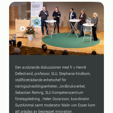
Den avslutande diskussionen med fr v Henrik
A
Dellestrand, professor, SLU, Stephanie Kindbom,
M
ställföreträdande enhetschef för
G
näringsutvecklingsenheten, Jordbruksverket,
Sebastian Remvig, SLU Kompetenscentrum
företagsledning , Helen Oscarsson, koordinator
SustAinimal samt moderator Malin von Essen kom
att präglas av begreppet innovation.