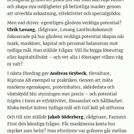
och skapa nya möjligheter på befintliga marker genom
att utveckla avkastning, effektivitet och specialgrödor.
Men vad driver egentligen gårdens verkliga potential?
Ulrik Lovang
, rådgivare, Lovang Lantbrukskonsult
fokuserade på hur gårdens verkliga potential skapas när
mark, maskiner, kapital och personal balanseras mot
tydliga mål. Han ställde frågan: Vill du bygga löneuttag
eller kapitaltillväxt – och vet alla i företaget vilken väg
ni valt?
I nästa föredrag gav
Andreas Grybeck
, förvaltare,
Kiptuna AB exempel ur praktiken. Genom att mäta
markens egenskaper, proteinhalter, skördedata och
växtskydd blir styrningen mer precis – och potential
frigörs i form av effektivitet, lönsamhet och hållbarhet.
Kloka beslut kräver tydliga mål och full koll på siffrorna
Och till sist ställde
Jakob Söderberg
, rådgivare, Farmers
First den känsliga frågan: Får maskinerna kosta hur
mycket som helst? Han efterlyste var gränsen går mellan