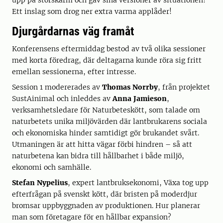
Ett inslag som drog ner extra varma applåder!
Djurgårdarnas väg framåt
Konferensens eftermiddag bestod av två olika sessioner
med korta föredrag, där deltagarna kunde röra sig fritt
emellan sessionerna, efter intresse.
Session 1 modererades av
Thomas Norrby
, från projektet
SustAinimal och inleddes av
Anna Jamieson
,
verksamhetsledare för Naturbeteskött, som talade om
naturbetets unika miljövärden där lantbrukarens sociala
och ekonomiska hinder samtidigt gör brukandet svårt.
Utmaningen är att hitta vägar förbi hindren – så att
naturbetena kan bidra till hållbarhet i både miljö,
ekonomi och samhälle.
Stefan Nypelius
, expert lantbruksekonomi, Växa tog upp
efterfrågan på svenskt kött, där bristen på moderdjur
bromsar uppbyggnaden av produktionen. Hur planerar
man som företagare för en hållbar expansion?