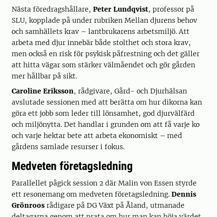
Nästa föredragshållare,
Peter Lundqvist
, professor på
SLU, kopplade på under rubriken Mellan djurens behov
och samhällets krav – lantbrukarens arbetsmiljö. Att
arbeta med djur innebär både stolthet och stora krav,
men också en risk för psykisk påfrestning och det gäller
att hitta vägar som stärker välmåendet och gör gården
mer hållbar på sikt.
Caroline Eriksson
, rådgivare, Gård- och Djurhälsan
avslutade sessionen med att berätta om hur dikorna kan
göra ett jobb som leder till lönsamhet, god djurvälfärd
och miljönytta. Det handlar i grunden om att få varje ko
och varje hektar bete att arbeta ekonomiskt – med
gårdens samlade resurser i fokus.
Medveten företagsledning
Parallellet pågick session 2 där Malin von Essen styrde
ett resonemang om medveten företagsledning.
Dennis
Grönroos
rådigare på DG Växt på Åland, utmanade
deltagarna genom att prata om hur man kan höja värdet