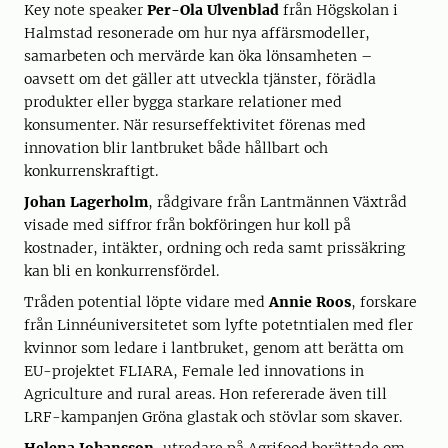
Key note speaker
Per-Ola Ulvenblad
från Högskolan i
Halmstad resonerade om hur nya affärsmodeller,
samarbeten och mervärde kan öka lönsamheten –
oavsett om det gäller att utveckla tjänster, förädla
produkter eller bygga starkare relationer med
konsumenter. När resurseffektivitet förenas med
innovation blir lantbruket både hållbart och
konkurrenskraftigt.
Johan Lagerholm
, rådgivare från Lantmännen Växtråd
visade med siffror från bokföringen hur koll på
kostnader, intäkter, ordning och reda samt prissäkring
kan bli en konkurrensfördel.
Tråden potential löpte vidare med
Annie Roos
, forskare
från Linnéuniversitetet som lyfte potetntialen med fler
kvinnor som ledare i lantbruket, genom att berätta om
EU-projektet FLIARA, Female led innovations in
Agriculture and rural areas. Hon refererade även till
LRF-kampanjen Gröna glastak och stövlar som skaver.
Helena Johansson
, utredare på Agrifood berättade om