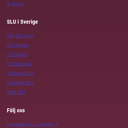
är alumn
SLU i Sverige
Alla SLU-orter
SLU Alnarp
SLU Umeå
SLU Uppsala
Jobba på SLU
Kontakta SLU
Stöd SLU
Följ oss
Instagram SLU.Sweden