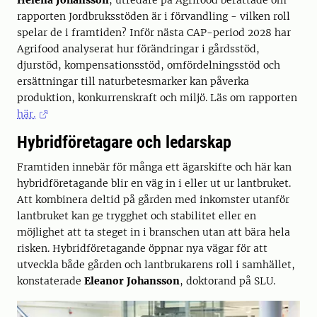
rapporten Jordbruksstöden är i förvandling - vilken roll
spelar de i framtiden? Inför nästa CAP-period 2028 har
Agrifood analyserat hur förändringar i gårdsstöd,
djurstöd, kompensationsstöd, omfördelningsstöd och
ersättningar till naturbetesmarker kan påverka
produktion, konkurrenskraft och miljö. Läs om rapporten
här.
Hybridföretagare och ledarskap
Framtiden innebär för många ett ägarskifte och här kan
hybridföretagande blir en väg in i eller ut ur lantbruket.
Att kombinera deltid på gården med inkomster utanför
lantbruket kan ge trygghet och stabilitet eller en
möjlighet att ta steget in i branschen utan att bära hela
risken. Hybridföretagande öppnar nya vägar för att
utveckla både gården och lantbrukarens roll i samhället,
konstaterade
Eleanor Johansson
, doktorand på SLU.