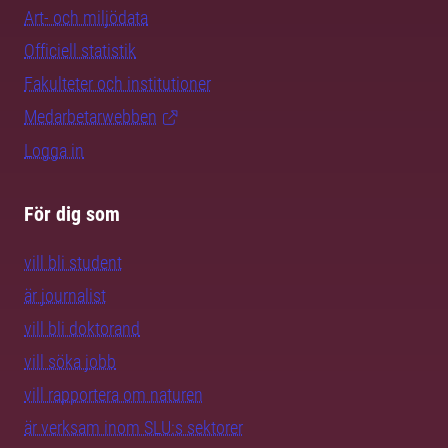
Art- och miljödata
Officiell statistik
Fakulteter och institutioner
Medarbetarwebben
Logga in
För dig som
vill bli student
är journalist
vill bli doktorand
vill söka jobb
vill rapportera om naturen
är verksam inom SLU:s sektorer