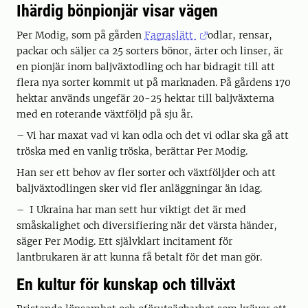
Ihärdig bönpionjär visar vägen
Per Modig, som på gården
Fagraslätt
odlar, rensar,
packar och säljer ca 25 sorters bönor, ärter och linser, är
en pionjär inom baljväxtodling och har bidragit till att
flera nya sorter kommit ut på marknaden. På gårdens 170
hektar används ungefär 20-25 hektar till baljväxterna
med en roterande växtföljd på sju år.
– Vi har maxat vad vi kan odla och det vi odlar ska gå att
tröska med en vanlig tröska, berättar Per Modig.
Han ser ett behov av fler sorter och växtföljder och att
baljväxtodlingen sker vid fler anläggningar än idag.
– I Ukraina har man sett hur viktigt det är med
småskalighet och diversifiering när det värsta händer,
säger Per Modig. Ett självklart incitament för
lantbrukaren är att kunna få betalt för det man gör.
En kultur för kunskap och tillväxt