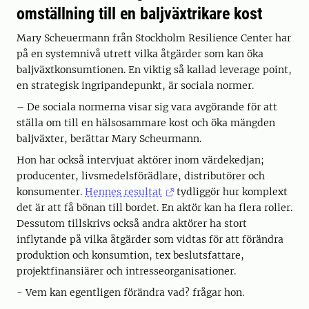
omställning till en baljväxtrikare kost
Mary Scheuermann från Stockholm Resilience Center har
på en systemnivå utrett vilka åtgärder som kan öka
baljväxtkonsumtionen. En viktig så kallad leverage point,
en strategisk ingripandepunkt, är sociala normer.
– De sociala normerna visar sig vara avgörande för att
ställa om till en hälsosammare kost och öka mängden
baljväxter, berättar Mary Scheurmann.
Hon har också intervjuat aktörer inom värdekedjan;
producenter, livsmedelsförädlare, distributörer och
konsumenter.
Hennes resultat
tydliggör hur komplext
det är att få bönan till bordet. En aktör kan ha flera roller.
Dessutom tillskrivs också andra aktörer ha stort
inflytande på vilka åtgärder som vidtas för att förändra
produktion och konsumtion, tex beslutsfattare,
projektfinansiärer och intresseorganisationer.
- Vem kan egentligen förändra vad? frågar hon.