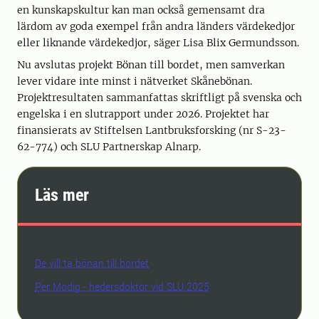
en kunskapskultur kan man också gemensamt dra
lärdom av goda exempel från andra länders värdekedjor
eller liknande värdekedjor, säger Lisa Blix Germundsson.
Nu avslutas projekt Bönan till bordet, men samverkan
lever vidare inte minst i nätverket Skånebönan.
Projektresultaten sammanfattas skriftligt på svenska och
engelska i en slutrapport under 2026. Projektet har
finansierats av Stiftelsen Lantbruksforsking (nr S-23-
62-774) och SLU Partnerskap Alnarp.
Läs mer
De vill ta bönan till bordet
Per Modig - hedersdoktor vid SLU 2025