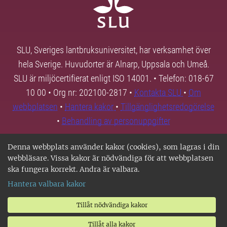
SLU, Sveriges lantbruksuniversitet, har verksamhet över
hela Sverige. Huvudorter är Alnarp, Uppsala och Umeå.
SLU är miljöcertifierat enligt ISO 14001. • Telefon: 018-67
10 00 • Org nr: 202100-2817 •
Kontakta SLU
•
Om
webbplatsen
•
Hantera kakor
•
Tillgänglighetsredogörelse
•
Behandling av personuppgifter
Denna webbplats använder kakor (cookies), som lagras i din
webbläsare. Vissa kakor är nödvändiga för att webbplatsen
ska fungera korrekt. Andra är valbara.
Hantera valbara kakor
Tillåt nödvändiga kakor
Tillåt alla kakor