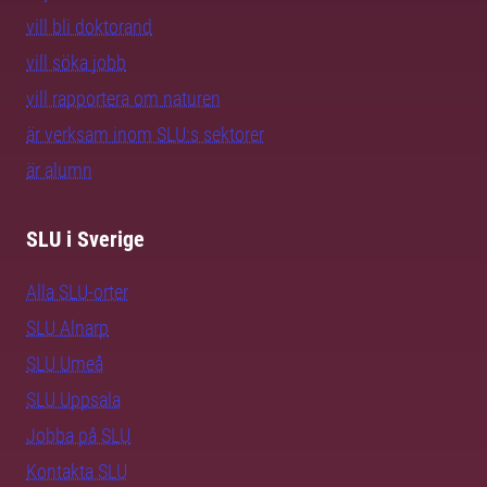
vill bli doktorand
vill söka jobb
vill rapportera om naturen
är verksam inom SLU:s sektorer
är alumn
SLU i Sverige
Alla SLU-orter
SLU Alnarp
SLU Umeå
SLU Uppsala
Jobba på SLU
Kontakta SLU