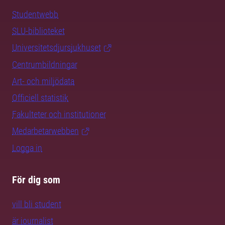
Studentwebb
SLU-biblioteket
Universitetsdjursjukhuset
Centrumbildningar
Art- och miljödata
Officiell statistik
Fakulteter och institutioner
Medarbetarwebben
Logga in
För dig som
vill bli student
är journalist