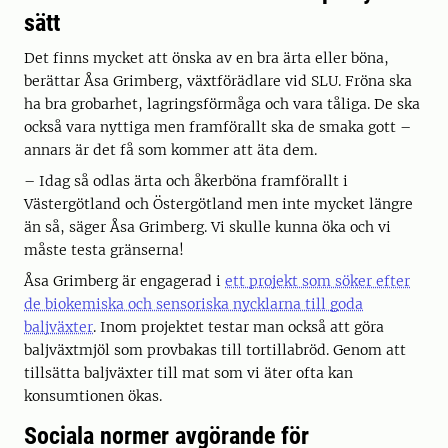
sätt
Det finns mycket att önska av en bra ärta eller böna,
berättar Åsa Grimberg, växtförädlare vid SLU. Fröna ska
ha bra grobarhet, lagringsförmåga och vara tåliga. De ska
också vara nyttiga men framförallt ska de smaka gott –
annars är det få som kommer att äta dem.
– Idag så odlas ärta och åkerböna framförallt i
Västergötland och Östergötland men inte mycket längre
än så, säger Åsa Grimberg. Vi skulle kunna öka och vi
måste testa gränserna!
Åsa Grimberg är engagerad i
ett projekt som söker efter
de biokemiska och sensoriska nycklarna till goda
baljväxter
. Inom projektet testar man också att göra
baljväxtmjöl som provbakas till tortillabröd. Genom att
tillsätta baljväxter till mat som vi äter ofta kan
konsumtionen ökas.
Sociala normer avgörande för