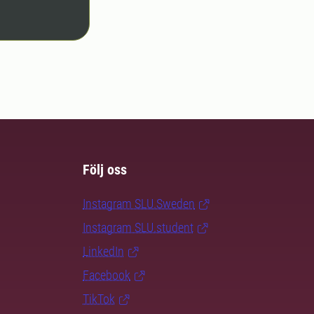
Följ oss
Instagram SLU.Sweden
Instagram SLU.student
LinkedIn
Facebook
TikTok