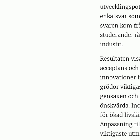
utvecklingspot
enkätsvar som
svaren kom fr
studerande, r
industri.
Resultaten vis
acceptans och
innovationer 
grödor viktig
gensaxen och 
önskvärda. In
för ökad livsl
Anpassning ti
viktigaste ut