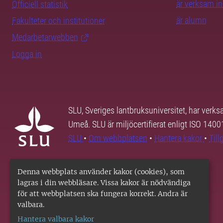
är verksam i
Officiell statistik
är alumn
Fakulteter och institutioner
Medarbetarwebben
Logga in
SLU, Sveriges lantbruksuniversitet, har verk
Umeå. SLU är miljöcertifierat enligt ISO 140
SLU
•
Om webbplatsen
•
Hantera kakor
•
Til
Denna webbplats använder kakor (cookies), som
lagras i din webbläsare. Vissa kakor är nödvändiga
för att webbplatsen ska fungera korrekt. Andra är
valbara.
Hantera valbara kakor