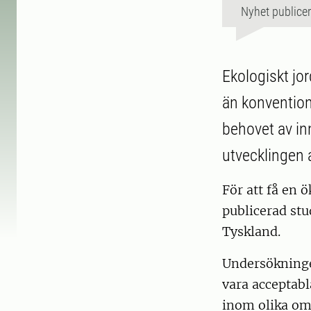
Nyhet publice
Ekologiskt jor
än konvention
behovet av in
utvecklingen 
För att få en 
publicerad stu
Tyskland.
Undersökninge
vara acceptabl
inom olika om