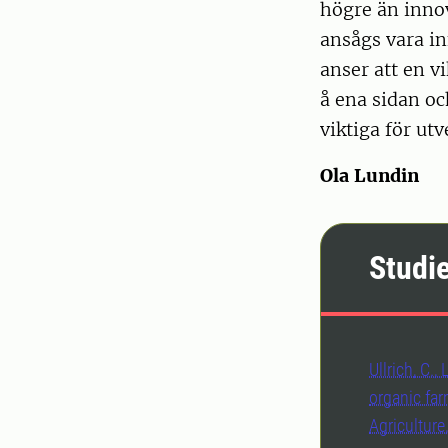
högre än innov
ansågs vara i
anser att en vi
å ena sidan oc
viktiga för ut
Ola Lundin
Studi
Ullrich, C.
organic far
Agriculture,