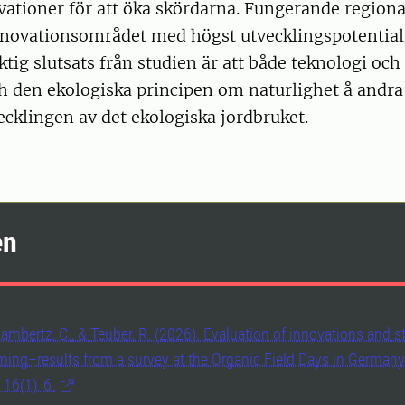
ationer för att öka skördarna. Fungerande regiona
nnovationsområdet med högst utvecklingspotential.
ktig slutsats från studien är att både teknologi och
h den ekologiska principen om naturlighet å andra
vecklingen av det ekologiska jordbruket.
en
, Lambertz, C., & Teuber, R. (2026). Evaluation of innovations and st
ming–results from a survey at the Organic Field Days in Germany
 16(1), 6.