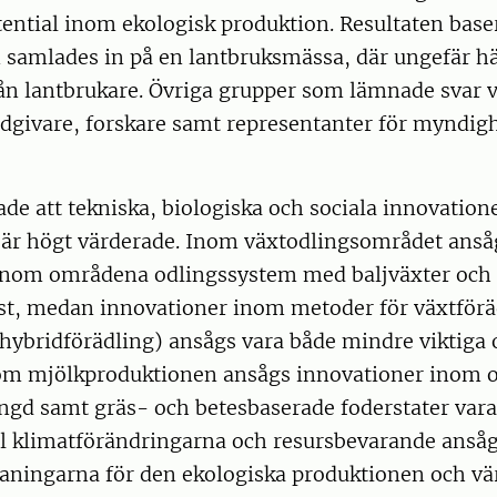
ential inom ekologisk produktion. Resultaten base
 samlades in på en lantbruksmässa, där ungefär hä
ån lantbrukare. Övriga grupper som lämnade svar 
ådgivare, forskare samt representanter för myndig
ade att tekniska, biologiska och sociala innovation
 är högt värderade. Inom växtodlingsområdet anså
inom områdena odlingssystem med baljväxter och 
ast, medan innovationer inom metoder för växtför
hybridförädling) ansågs vara både mindre viktiga
om mjölkproduktionen ansågs innovationer inom 
ängd samt gräs- och betesbaserade foderstater vara 
ll klimatförändringarna och resursbevarande anså
maningarna för den ekologiska produktionen och vä