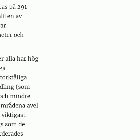
ras på 291
lften av
var
heter och
er alla har hög
gs
torktåliga
ädling (som
 och mindre
områdena avel
viktigast.
gs som de
rderades