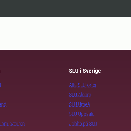
m
SLU i Sverige
t
Alla SLU-orter
SLU Alnarp
rand
SLU Umeå
SLU Uppsala
ra om naturen
Jobba på SLU