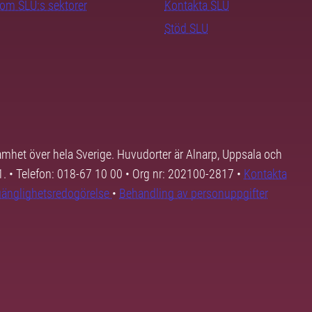
nom SLU:s sektorer
Kontakta SLU
Stöd SLU
samhet över hela Sverige. Huvudorter är Alnarp, Uppsala och
01. • Telefon: 018-67 10 00 • Org nr: 202100-2817 •
Kontakta
lgänglighetsredogörelse
•
Behandling av personuppgifter