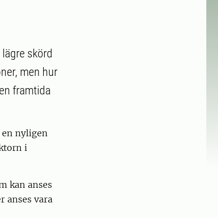
 lägre skörd
oner, men hur
den framtida
 en nyligen
ktorn i
om kan anses
er anses vara