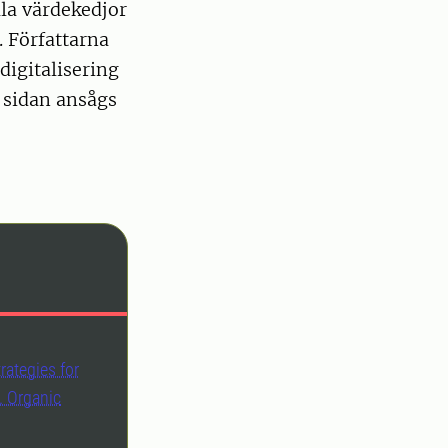
la värdekedjor
 Författarna
 digitalisering
 sidan ansågs
rategies for
. Organic