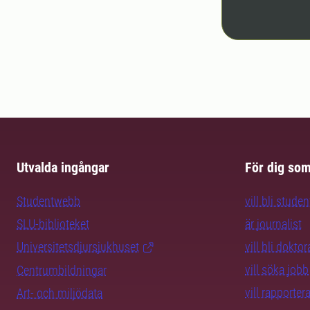
Utvalda ingångar
För dig so
Studentwebb
vill bli studen
SLU-biblioteket
är journalist
Universitetsdjursjukhuset
vill bli dokto
vill söka jobb
Centrumbildningar
vill rapporte
Art- och miljödata