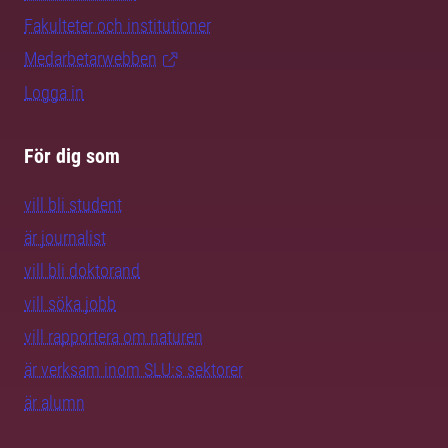
Fakulteter och institutioner
Medarbetarwebben
Logga in
För dig som
vill bli student
är journalist
vill bli doktorand
vill söka jobb
vill rapportera om naturen
är verksam inom SLU:s sektorer
är alumn