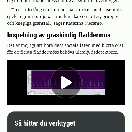
sig mer om fladdermöss när de arbetar med verktyget.
– Trots min långa erfarenhet har arbetet med tusentals
spektrogram fördjupat min kunskap om arter, grupper
och knepiga gränsfall, säger Katarina Meramo.
Inspelning av gråskimlig fladdermus
Det är möjligt att höra dess sociala läten med blotta örat,
för de flesta fladdermöss behövs ultraljudsdetektorer.
Så hittar du verktyget