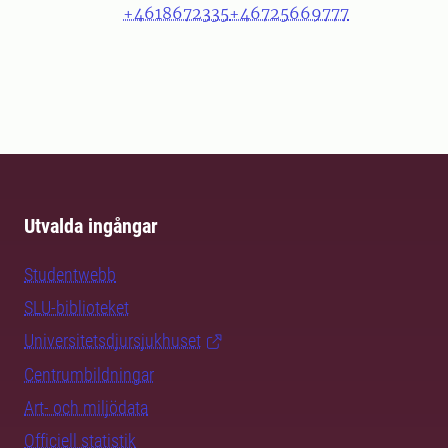
+4618672335
+46725669777
Utvalda ingångar
Studentwebb
SLU-biblioteket
Universitetsdjursjukhuset
Centrumbildningar
Art- och miljödata
Officiell statistik