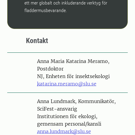
ett mer globalt och inkluderande verktyg för
fladdermusbevarande.
Kontakt
Person
Anna Maria Katarina Meramo,
Postdoktor
NJ, Enheten för insektsekologi
katarina.meramo@slu.se
Person
Anna Lundmark, Kommunikatör,
SciFest-ansvarig
Institutionen för ekologi,
gemensam personal/kansli
anna.lundmark@slu.se