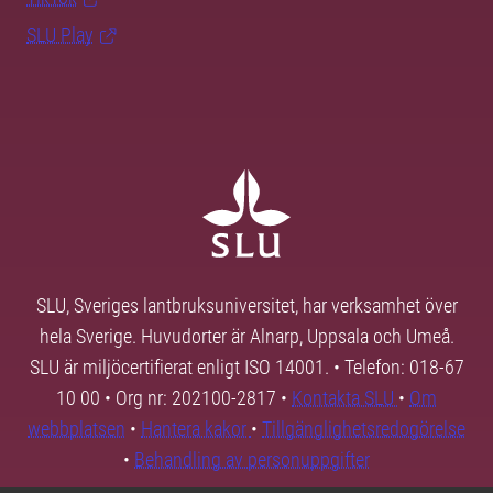
SLU Play
SLU, Sveriges lantbruksuniversitet, har verksamhet över
hela Sverige. Huvudorter är Alnarp, Uppsala och Umeå.
SLU är miljöcertifierat enligt ISO 14001. • Telefon: 018-67
10 00 • Org nr: 202100-2817 •
Kontakta SLU
•
Om
webbplatsen
•
Hantera kakor
•
Tillgänglighetsredogörelse
•
Behandling av personuppgifter