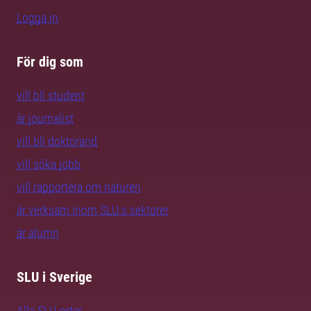
Logga in
För dig som
vill bli student
är journalist
vill bli doktorand
vill söka jobb
vill rapportera om naturen
är verksam inom SLU:s sektorer
är alumn
SLU i Sverige
Alla SLU-orter