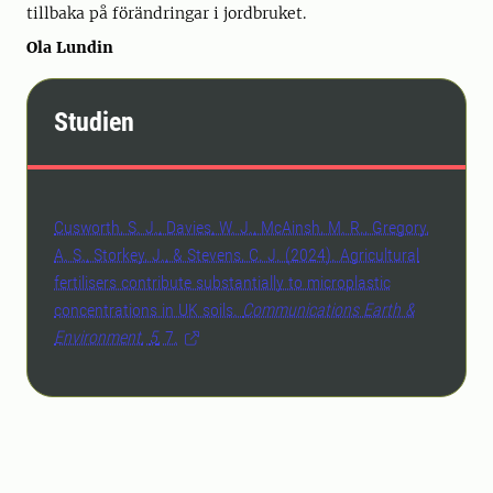
tillbaka på förändringar i jordbruket.
Ola Lundin
Studien
Cusworth, S. J., Davies, W. J., McAinsh, M. R., Gregory,
A. S., Storkey, J., & Stevens, C. J. (2024). Agricultural
fertilisers contribute substantially to microplastic
concentrations in UK soils.
Communications Earth &
Environment
,
5
, 7.