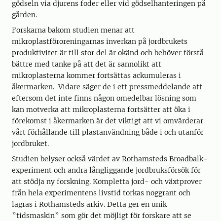
gödseln via djurens foder eller vid gödselhanteringen på
gården.
Forskarna bakom studien menar att
mikroplastföroreningarnas inverkan på jordbrukets
produktivitet är till stor del är okänd och behöver förstå
bättre med tanke på att det är sannolikt att
mikroplasterna kommer fortsättas ackumuleras i
åkermarken. Vidare säger de i ett pressmeddelande att
eftersom det inte finns någon omedelbar lösning som
kan motverka att mikroplasterna fortsätter att öka i
förekomst i åkermarken är det viktigt att vi omvärderar
vårt förhållande till plastanvändning både i och utanför
jordbruket.
Studien belyser också värdet av Rothamsteds Broadbalk-
experiment och andra långliggande jordbruksförsök för
att stödja ny forskning. Kompletta jord- och växtprover
från hela experimentens livstid torkas noggrant och
lagras i Rothamsteds arkiv. Detta ger en unik
”tidsmaskin” som gör det möjligt för forskare att se