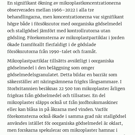
En signifikant ökning av mikroplastkoncentrationerna
observerades mellan 1966–2022 i alla tre
behandlingarna, men koncentrationerna var signifikant
högre både i försöksrutor med oorganiska gödselmedel
och stallgödsel jämfört med kontrollrutorna utan
gödsling. Förekomsterna av mikroplastpartiklar i jorden
ökade framförallt flerfaldigt i de gödslade
försöksrutorna från 1990-talet och framåt.
Mikroplastpartiklar tillsätts avsiktligt i oorganiska
gödselmedel i den beläggning som omger
gödselmedelsgranulatet. Detta bildar en barriär som
säkerställer att näringsämnena frigörs långsammare. I
Storbritannien beräknas 22 500 ton mikroplaster årligen
frigöras från gödselmedel och tillsatser. En del
mikroplaster släpps också ut från jordbruksmaskiner
eller kan blåsa in på åkrarna med vinden. Varför
förekomsterna också ökade i samma grad när stallgödsel
användes istället för oorganiska gödselmedel är oklart,
men forskarna spekulerar om mikroplaster hamnar i