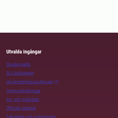
Utvalda ingångar
Studentwebb
SLU-biblioteket
Universitetsdjursjukhuset
Centrumbildningar
Art- och miljödata
Officiell statistik
Fakulteter och institutioner