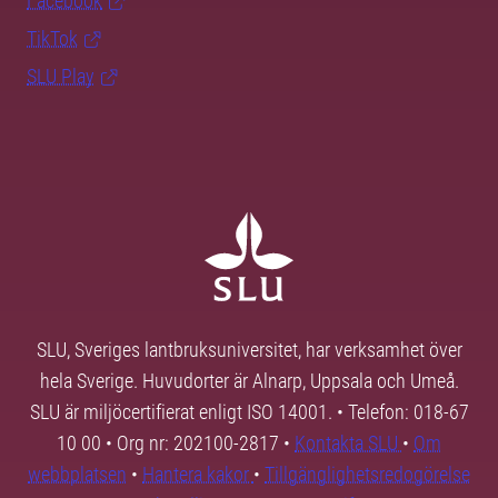
Facebook
TikTok
SLU Play
SLU, Sveriges lantbruksuniversitet, har verksamhet över
hela Sverige. Huvudorter är Alnarp, Uppsala och Umeå.
SLU är miljöcertifierat enligt ISO 14001. • Telefon: 018-67
10 00 • Org nr: 202100-2817 •
Kontakta SLU
•
Om
webbplatsen
•
Hantera kakor
•
Tillgänglighetsredogörelse