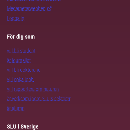
Medarbetarwebben
Logga in
För dig som
vill bli student
är journalist
vill bli doktorand
vill söka jobb
vill rapportera om naturen
är verksam inom SLU:s sektorer
är alumn
SLU i Sverige