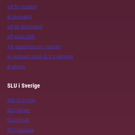
vill bli student
är journalist
vill bli doktorand
vill söka jobb
vill rapportera om naturen
är verksam inom SLU:s sektorer
är alumn
SLU i Sverige
Alla SLU-orter
SLU Alnarp
SLU Umeå
SLU Uppsala