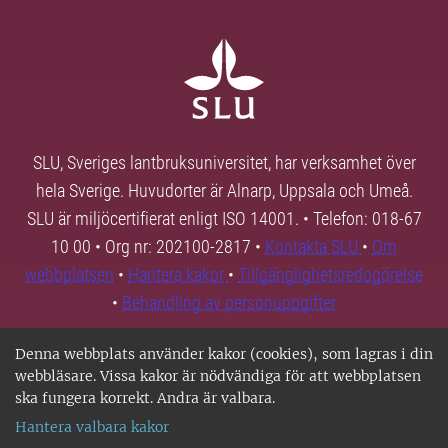
SLU, Sveriges lantbruksuniversitet, har verksamhet över
hela Sverige. Huvudorter är Alnarp, Uppsala och Umeå.
SLU är miljöcertifierat enligt ISO 14001. • Telefon: 018-67
10 00 • Org nr: 202100-2817 •
Kontakta SLU
•
Om
webbplatsen
•
Hantera kakor
•
Tillgänglighetsredogörelse
•
Behandling av personuppgifter
Denna webbplats använder kakor (cookies), som lagras i din
webbläsare. Vissa kakor är nödvändiga för att webbplatsen
ska fungera korrekt. Andra är valbara.
Hantera valbara kakor