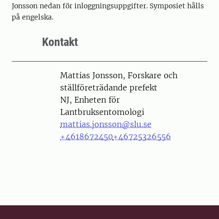
Jonsson nedan för inloggningsuppgifter. Symposiet hålls
på engelska.
Kontakt
Person
Mattias Jonsson, Forskare och
ställföreträdande prefekt
NJ, Enheten för
Lantbruksentomologi
mattias.jonsson@slu.se
+4618672450
+46725326556