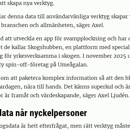
att skapa nya verktyg.
lar denna data till användarvänliga verktyg skapar v
e branschen och allmänheten, säger Axel.
d att utveckla en app för svampplockning och har 
det de kallar Skogshubben, en plattform med speci
yg för yrkesverksamma i skogen. I november 2025 ut
ity spin-off-företag på Umeågalan.
om att paketera komplex information så att den bli
vardagen, nära till hands. Det känns superkul och är
gör är framåt och värdeskapande, säger Axel Ljudén.
data når nyckelpersoner
ogsdata är hett efterfrågat, men rätt verktyg mås