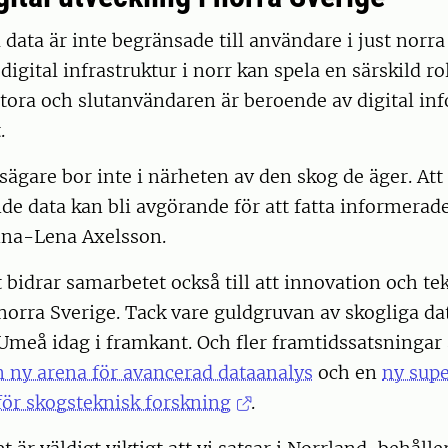
 data är inte begränsade till användare i just norr
igital infrastruktur i norr kan spela en särskild ro
tora och slutanvändaren är beroende av digital in
.
gare bor inte i närheten av den skog de äger. Att 
de data kan bli avgörande för att fatta informerad
nna-Lena Axelsson.
bidrar samarbetet också till att innovation och te
i norra Sverige. Tack vare guldgruvan av skogliga da
Umeå idag i framkant. Och fler framtidssatsningar 
n ny arena för avancerad dataanalys
och en
ny sup
för skogsteknisk forskning
.