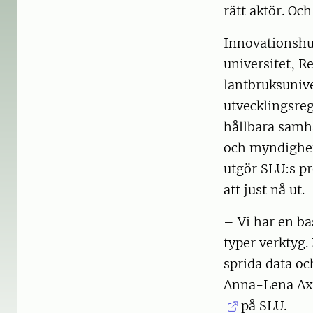
rätt aktör. O
Innovationsh
universitet, 
lantbruksuniver
utvecklingsreg
hållbara samh
och myndighet
utgör SLU:s pr
att just nå ut.
– Vi har en ba
typer verktyg.
sprida data och
Anna-Lena Axe
på SLU.