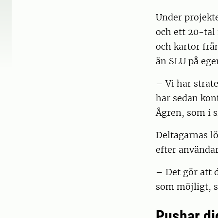
Under projekte
och ett 20-tal
och kartor frå
än SLU på ege
– Vi har strat
har sedan kont
Ågren, som i s
Deltagarnas lö
efter använd
– Det gör att 
som möjligt, s
Pushar dig