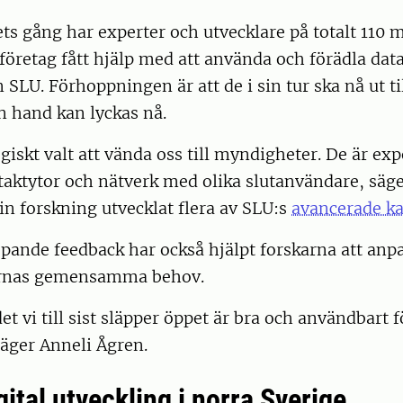
ts gång har experter och utvecklare på totalt 110
 företag fått hjälp med att använda och förädla dat
n SLU. Förhoppningen är att de i sin tur ska nå ut t
n hand kan lyckas nå.
egiskt valt att vända oss till myndigheter. De är ex
aktytor och nätverk med olika slutanvändare, säge
in forskning utvecklat flera av SLU:s
avancerade ka
pande feedback har också hjälpt forskarna att anp
arnas gemensamma behov.
det vi till sist släpper öppet är bra och användbart
äger Anneli Ågren.
ital utveckling i norra Sverige