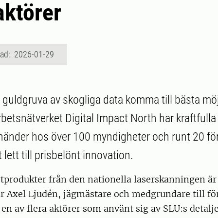
ktörer
rad: 2026-01-29
 guldgruva av skogliga data komma till bästa möj
tsnätverket Digital Impact North har kraftfulla
 händer hos över 100 myndigheter och runt 20 för
t lett till prisbelönt innovation.
tprodukter från den nationella laserskanningen är 
ar Axel Ljudén, jägmästare och medgrundare till fö
 en av flera aktörer som använt sig av SLU:s detalj