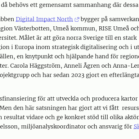
ch då behövs ett gemensamt sammanhang där dessa
ubben
Digital Impact North
bygger på samverka
Region Västerbotten, Umeå kommun, RISE Umeå och
sitet. Målet är att göra norra Sverige till en stark
ion i Europa inom strategisk digitalisering och i u
ällen, en knytpunkt och hjälpande hand för region
er. Carola Häggström, Anneli Ågren och Anna-Le
ojektgrupp och har sedan 2023 gjort en efterlängt
sfinansiering för att utveckla och producera kartor
 Men den här satsningen har gjort att vi fått resurs
 resultat vidare och ge konkret stöd till olika aktö
lsson, miljöanalyskoordinator och ansvarig för
S