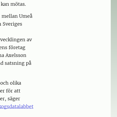
 kan mötas.
n mellan Umeå
 Sveriges
tvecklingen av
ens företag
na Axelsson
ad satsning på
 och olika
er för att
rer, säger
kogsdatalabbet