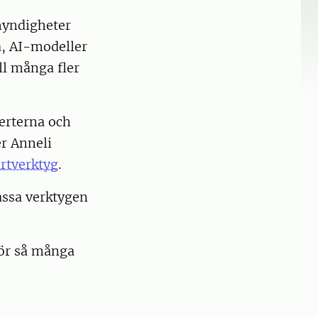
 myndigheter
a, AI-modeller
ill många fler
perterna och
r Anneli
rtverktyg
.
assa verktygen
 för så många