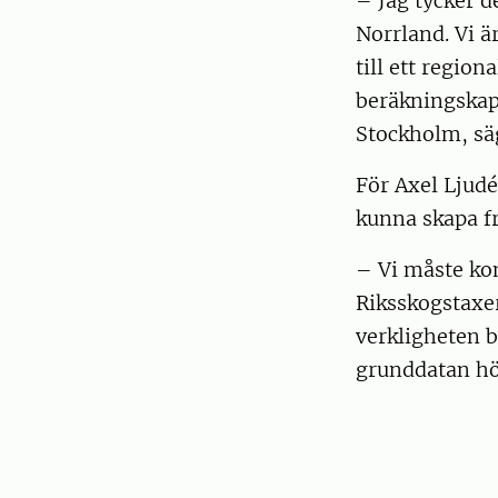
– Jag tycker de
Norrland. Vi ä
till ett region
beräkningskapa
Stockholm, sä
För Axel Ljudé
kunna skapa fr
– Vi måste ko
Riksskogstaxeri
verkligheten b
grunddatan höj