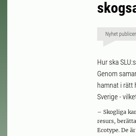
skogsa
Nyhet publice
Hur ska SLU:s
Genom samarbe
hamnat i rätt
Sverige - vilke
– Skogliga kar
resurs, berätt
Ecotype. De är