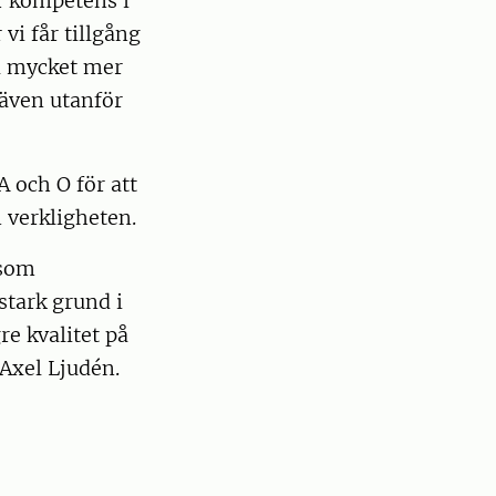
er kompetens i
vi får tillgång
ill mycket mer
 även utanför
 och O för att
 verkligheten.
 som
 stark grund i
re kvalitet på
 Axel Ljudén.