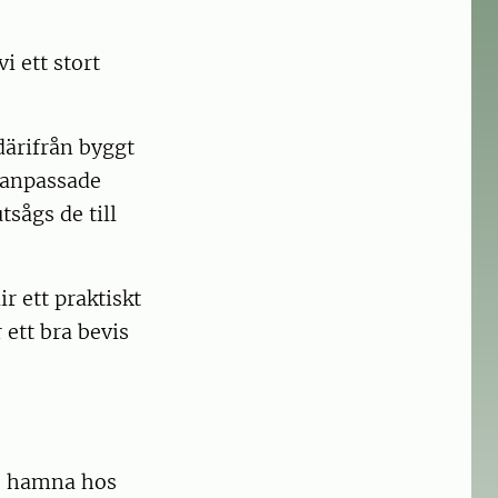
i ett stort
därifrån byggt
alanpassade
sågs de till
r ett praktiskt
 ett bra bevis
te hamna hos