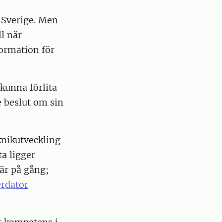
a Sverige. Men
ll när
formation för
kunna förlita
e beslut om sin
knikutveckling
ta ligger
är på gång;
erdator