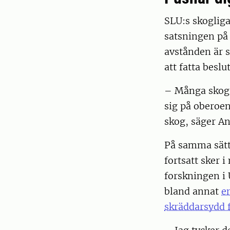
SLU:s skogliga
satsningen på d
avstånden är s
att fatta beslut
– Många skogsä
sig på oberoen
skog, säger A
På samma sätt 
fortsatt sker 
forskningen i 
bland annat
e
skräddarsydd 