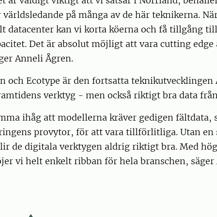
t är väldigt viktigt att vi satsar i Norrland, behåll
r världsledande på många av de här teknikerna. När 
alt datacenter kan vi korta köerna och få tillgång t
citet. Det är absolut möjligt att vara cutting edge
ger Anneli Ågren.
n och Ecotype är den fortsatta teknikutvecklingen A
amtidens verktyg - men också riktigt bra data från
mma ihåg att modellerna kräver gedigen fältdata,
ngens provytor, för att vara tillförlitliga. Utan en
lir de digitala verktygen aldrig riktigt bra. Med hög
er vi helt enkelt ribban för hela branschen, säger