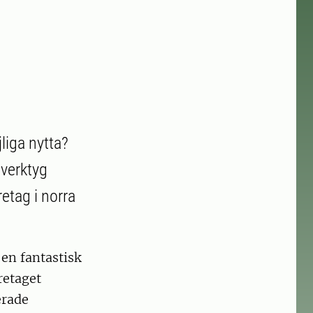
liga nytta?
 verktyg
etag i norra
en fantastisk
retaget
erade