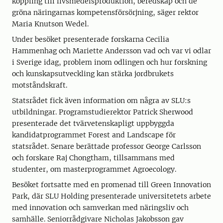
koppling till livsmedelsproduktion, beredskap och de
gröna näringarnas kompetensförsörjning, säger rektor
Maria Knutson Wedel.
Under besöket presenterade forskarna Cecilia
Hammenhag och Mariette Andersson vad och var vi odlar
i Sverige idag, problem inom odlingen och hur forskning
och kunskapsutveckling kan stärka jordbrukets
motståndskraft.
Statsrådet fick även information om några av SLU:s
utbildningar. Programstudierektor Patrick Sherwood
presenterade det tvärvetenskapligt uppbyggda
kandidatprogrammet Forest and Landscape för
statsrådet. Senare berättade professor George Carlsson
och forskare Raj Chongtham, tillsammans med
studenter, om masterprogrammet Agroecology.
Besöket fortsatte med en promenad till Green Innovation
Park, där SLU Holding presenterade universitetets arbete
med innovation och samverkan med näringsliv och
samhälle. Seniorrådgivare Nicholas Jakobsson gav