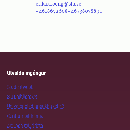
erika.troeng@slu.se
+4618672608
+46738078890
Utvalda ingångar
Studentwebb
SLU-biblioteket
Universitetsdjursjukhuset
Centrumbildningar
Art- och miljödata