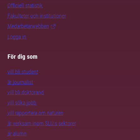
Officiell statistik
Fakulteter och institutioner
Medarbetarwebben
Logga in
För dig som
vill bli student
är journalist
vill bli doktorand
vill söka jobb
vill rapportera om naturen
är verksam inom SLU:s sektorer
är alumn