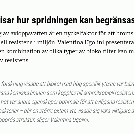
visar hur spridningen kan begränsa
g av avloppsvatten är en nyckelfaktor för att brom
ell resistens i miljön. Valentina Ugolini presenter
en kombination av olika typer av biokolfilter kan 
 resistens.
 forskning visade att biokol med hög specifik ytarea var bäst
gsna kemiska ämnen som kopplas till antimikrobiell resisten
mot var andra egenskaper optimala för att avlägsna resiste
akterier – där en större extern yta visade sig vara viktigare 
porös struktur, säger Valentina Ugolini.