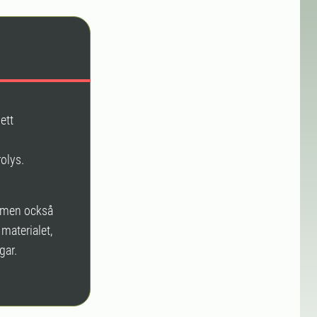
ett
rolys.
, men också
materialet,
gar.