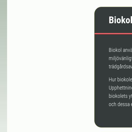
Bioko
Biokol anvä
miljövänlig
trädgårdsav
Hur biokole
Upphettning
biokolets y
och dessa e