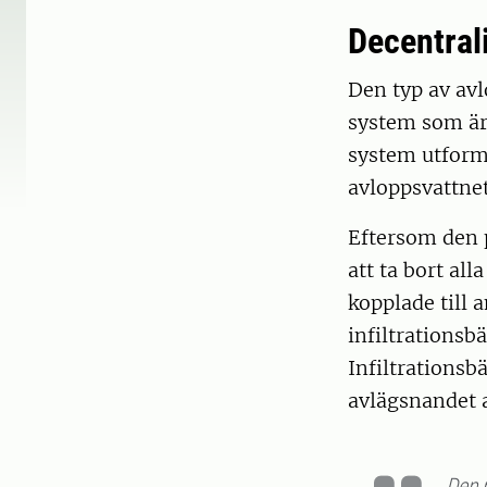
Decentral
Den typ av av
system som är
system utforma
avloppsvattnet
Eftersom den p
att ta bort al
kopplade till a
infiltrationsb
Infiltrationsb
avlägsnandet a
Den 