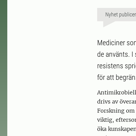
Nyhet publice
Mediciner som
de använts. I 
resistens spri
för att begrä
Antimikrobiell
drivs av över
Forskning om a
viktig, efters
öka kunskapen 