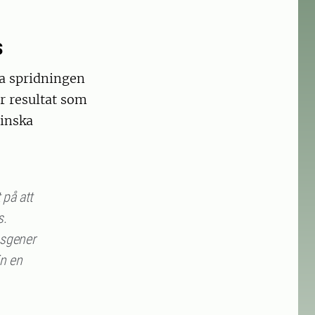
s
sa spridningen
ar resultat som
minska
 på att
s.
nsgener
än en