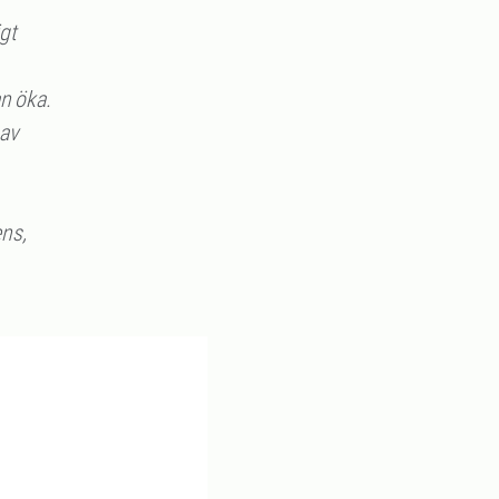
igt
an öka.
av
ens,