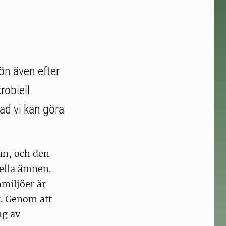
ön även efter
robiell
vad vi kan göra
an, och den
ella ämnen.
nmiljöer är
t. Genom att
ng av