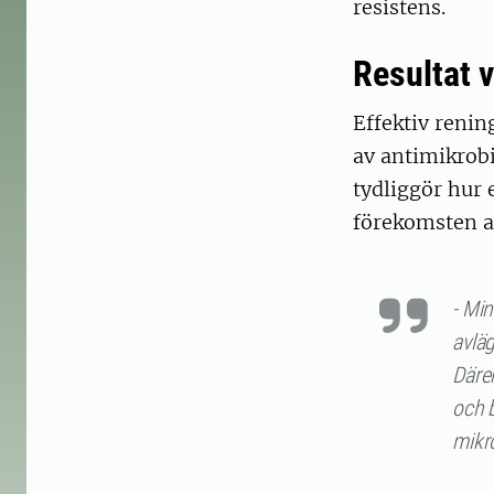
resistens.
Resultat 
Effektiv renin
av antimikrobi
tydliggör hur 
förekomsten av
- Min
avlä
Däre
och b
mikro