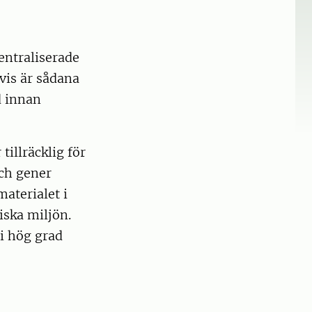
entraliserade
vis är sådana
d innan
illräcklig för
och gener
materialet i
iska miljön.
 i hög grad