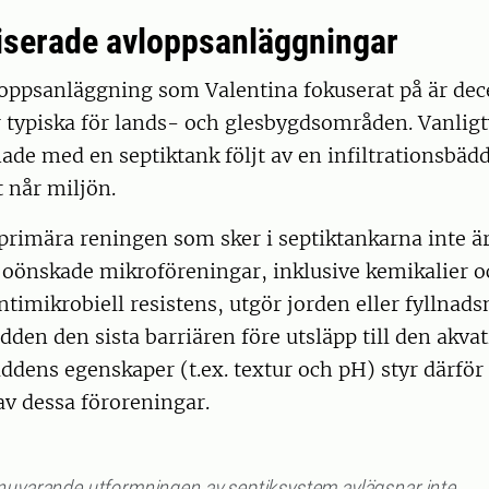
iserade avloppsanläggningar
loppsanläggning som Valentina fokuserat på är dec
 typiska för lands- och glesbygdsområden. Vanligt
de med en septiktank följt av en infiltrationsbäd
 når miljön.
rimära reningen som sker i septiktankarna inte är t
la oönskade mikroföreningar, inklusive kemikalier 
ntimikrobiell resistens, utgör jorden eller fyllnads
ädden den sista barriären före utsläpp till den akvat
äddens egenskaper (t.ex. textur och pH) styr därför
v dessa föroreningar.
nuvarande utformningen av septiksystem avlägsnar inte