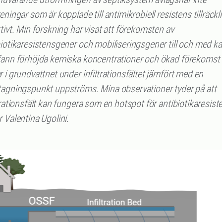
eningar som är kopplade till antimikrobiell resistens tillräckl
tivt. Min forskning har visat att förekomsten av
iotikaresistensgener och mobiliseringsgener till och med k
fann förhöjda kemiska koncentrationer och ökad förekomst 
 i grundvattnet under infiltrationsfältet jämfört med en
tagningspunkt uppströms. Mina observationer tyder på att
trationsfält kan fungera som en hotspot för antibiotikaresist
 Valentina Ugolini.