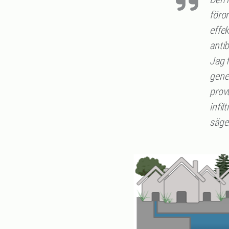
föror
effek
antib
Jag 
gener
prov
infil
säger