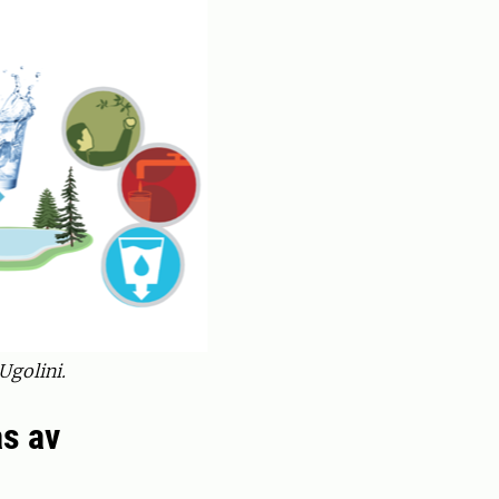
Ugolini.
as av