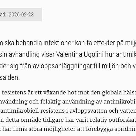
rad: 2026-02-23
 ska behandla infektioner kan få effekter på milj
sin avhandling visar Valentina Ugolini hur antimik
der sig från avloppsanläggningar till miljön och 
nsa den.
 resistens är ett växande hot mot den globala häls
användning och felaktig användning av antimikrobi
ntimikrobiell resistens i avloppsvatten och vatte
om detta område tidigare har varit relativ outforska
här finns stora möjligheter att förebygga spridni