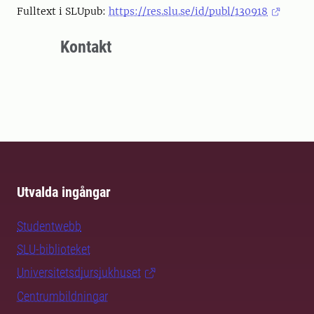
Fulltext i SLUpub:
https://res.slu.se/id/publ/130918
Kontakt
Utvalda ingångar
Studentwebb
SLU-biblioteket
Universitetsdjursjukhuset
Centrumbildningar