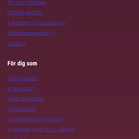
Art- och miljödata
Officiell statistik
Fakulteter och institutioner
Medarbetarwebben
Logga in
För dig som
vill bli student
är journalist
vill bli doktorand
vill söka jobb
vill rapportera om naturen
är verksam inom SLU:s sektorer