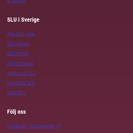
är alumn
SLU i Sverige
Alla SLU-orter
SLU Alnarp
SLU Umeå
SLU Uppsala
Jobba på SLU
Kontakta SLU
Stöd SLU
Följ oss
Instagram SLU.Sweden