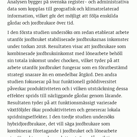
Analysen bygger på svenska register- och administrativa
data som kopplas till geografisk och klimatrelaterad
information, vilket gör det möjligt att följa enskilda
gårdar och jordbrukare över tid.
I den första studien undersöks om redan etablerat arbete
utanför jordbruket stabiliserade jordbrukarnas inkomster
under torkan 2018. Resultaten visar att jordbrukare som
kombinerade jordbruksinkomst med lönearbete behöll
sin totala inkomst under chocken, vilket tyder på att
arbete utanför jordbruket fungerar som en förutbestämd
strategi snarare än en omedelbar åtgärd. Den andra
studien fokuserar på hur funktionell gröddiversitet
påverkar produktiviteten och i vilken utsträckning dessa
effekter sprids till närliggande gårdar genom lärande.
Resultaten tyder på att funktionsmässigt varierade
växtföljder ökar produktiviteten och genererar lokala
spridningseffekter. I den tredje studien undersöks
hybridjordbrukare, det vill säga jordbrukare som
kombinerar företagande i jordbruket och lönearbete