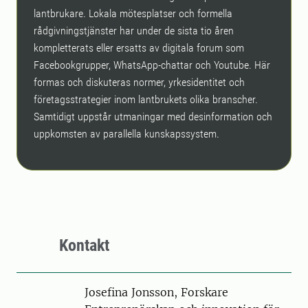
lantbrukare. Lokala mötesplatser och formella
rådgivningstjänster har under de sista tio åren
kompletterats eller ersatts av digitala forum som
Facebookgrupper, WhatsApp-chattar och Youtube. Här
formas och diskuteras normer, yrkesidentitet och
företagsstrategier inom lantbrukets olika branscher.
Samtidigt uppstår utmaningar med desinformation och
uppkomsten av parallella kunskapssystem.
Kontakt
Person
Josefina Jonsson, Forskare