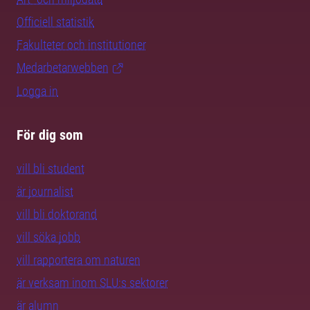
Officiell statistik
Fakulteter och institutioner
Medarbetarwebben
Logga in
För dig som
vill bli student
är journalist
vill bli doktorand
vill söka jobb
vill rapportera om naturen
är verksam inom SLU:s sektorer
är alumn