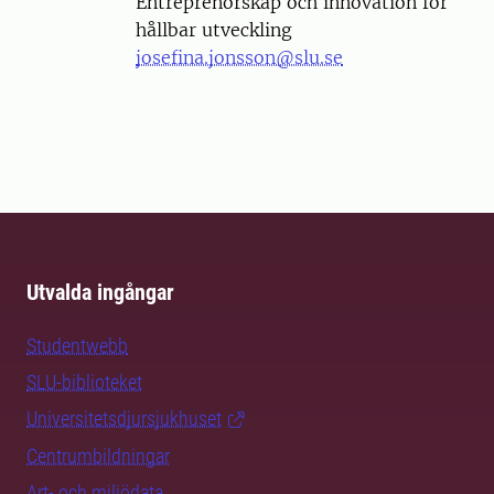
Entreprenörskap och innovation för
hållbar utveckling
josefina.jonsson@slu.se
Utvalda ingångar
Studentwebb
SLU-biblioteket
Universitetsdjursjukhuset
Centrumbildningar
Art- och miljödata