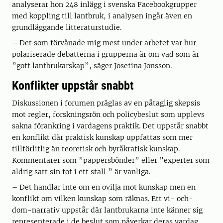
analyserar hon 248 inlägg i svenska Facebookgrupper
med koppling till lantbruk, i analysen ingår även en
grundläggande litteraturstudie.
– Det som förvånade mig mest under arbetet var hur
polariserade debatterna i grupperna är om vad som är
”gott lantbrukarskap”, säger Josefina Jonsson.
Konflikter uppstår snabbt
Diskussionen i forumen präglas av en påtaglig skepsis
mot regler, forskningsrön och policybeslut som upplevs
sakna förankring i vardagens praktik. Det uppstår snabbt
en konflikt där praktisk kunskap uppfattas som mer
tillförlitlig än teoretisk och byråkratisk kunskap.
Kommentarer som ”pappersbönder” eller ”experter som
aldrig satt sin fot i ett stall ” är vanliga.
– Det handlar inte om en ovilja mot kunskap men en
konflikt om vilken kunskap som räknas. Ett vi- och-
dom-narrativ uppstår där lantbrukarna inte känner sig
representerade i de beslut som påverkar deras vardag,