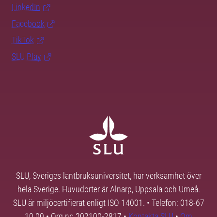
LinkedIn
Facebook
TikTok
SLU Play
SLU, Sveriges lantbruksuniversitet, har verksamhet över
hela Sverige. Huvudorter är Alnarp, Uppsala och Umeå.
SLU är miljöcertifierat enligt ISO 14001. • Telefon: 018-67
10 00 • Org nr: 202100-2817 •
Kontakta SLU
•
Om