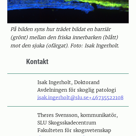
På bilden syns hur trädet bildat en barriär
(grönt) mellan den friska innerbarken (blått)
mot den sjuka (ofärgat). Foto: Isak Ingerholt.
Kontakt
Person
Isak Ingerholt, Doktorand
Avdelningen för skoglig patologi
isak.ingerholt@slu.se
+46735522108
Person
Theres Svensson, kommunikatör,
SLU Skogsskadecentrum
Fakulteten för skogsvetenskap