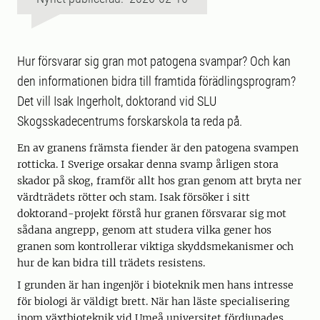
Hur försvarar sig gran mot patogena svampar? Och kan
den informationen bidra till framtida förädlingsprogram?
Det vill Isak Ingerholt, doktorand vid SLU
Skogsskadecentrums forskarskola ta reda på.
En av granens främsta fiender är den patogena svampen
rotticka. I Sverige orsakar denna svamp årligen stora
skador på skog, framför allt hos gran genom att bryta ner
värdträdets rötter och stam. Isak försöker i sitt
doktorand-projekt förstå hur granen försvarar sig mot
sådana angrepp, genom att studera vilka gener hos
granen som kontrollerar viktiga skyddsmekanismer och
hur de kan bidra till trädets resistens.
I grunden är han ingenjör i bioteknik men hans intresse
för biologi är väldigt brett. När han läste specialisering
inom växtbioteknik vid Umeå universitet fördjupades