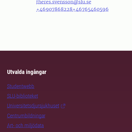
theres.svensson@slu.se
+46907868228
+46765460596
Utvalda ingångar
Studentwebb
SLU-biblioteket
Universitetsdjursjukhuset
Centrumbildningar
Art- och miljödata