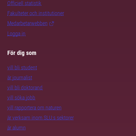
Officiell statistik
Fakulteter och institutioner
Medarbetarwebben
Logga in
För dig som
vill bli student
är journalist
vill bli doktorand
vill söka jobb
vill rapportera om naturen
är verksam inom SLU:s sektorer
är alumn