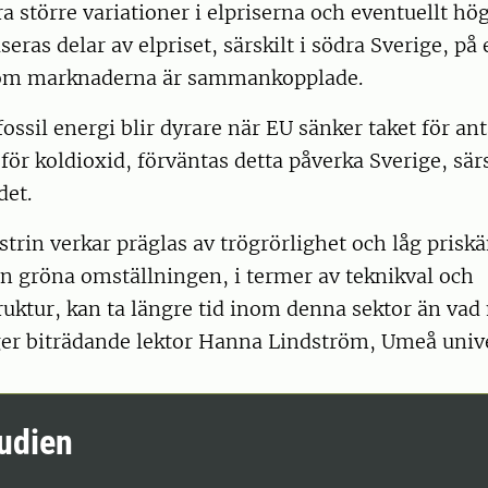
a större variationer i elpriserna och eventuellt hög
eras delar av elpriset, särskilt i södra Sverige, på 
som marknaderna är sammankopplade.
fossil energi blir dyrare när EU sänker taket för ant
 för koldioxid, förväntas detta påverka Sverige, sär
det.
trin verkar präglas av trögrörlighet och låg prisk
en gröna omställningen, i termer av teknikval och
ruktur, kan ta längre tid inom denna sektor än va
ger biträdande lektor Hanna Lindström, Umeå unive
udien