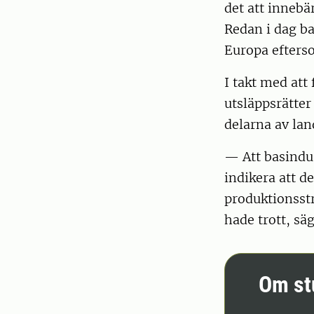
det att innebär
Redan i dag bas
Europa efter
I takt med att 
utsläppsrätter
delarna av lan
— Att basindus
indikera att d
produktionsst
hade trott, sä
Om st