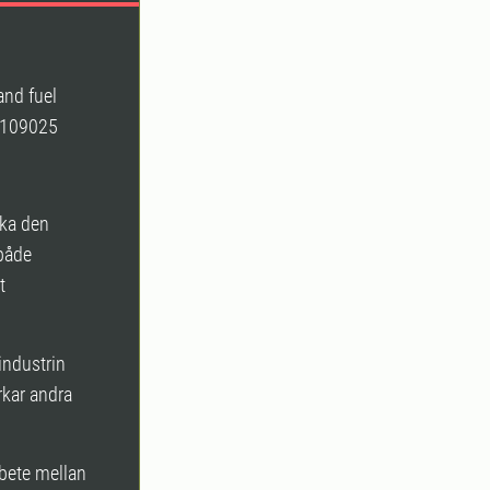
and fuel
, 109025
öka den
 både
t
industrin
rkar andra
rbete mellan