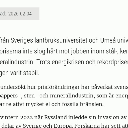
rad: 2026-02-04
från Sveriges lantbruksuniversitet och Umeå unive
priserna inte slog hårt mot jobben inom stål-, ke
eralindustrin. Trots energikrisen och rekordprise
en varit stabil.
undersökt hur prisförändringar har påverkat svens
pappers-, sten- och mineralindustrin, som är ener
 relativt mycket el och fossila bränslen.
 vintern 2022 när Ryssland inledde sin invasion av
a delar av Sverige och Europa. Forskarna har sett at