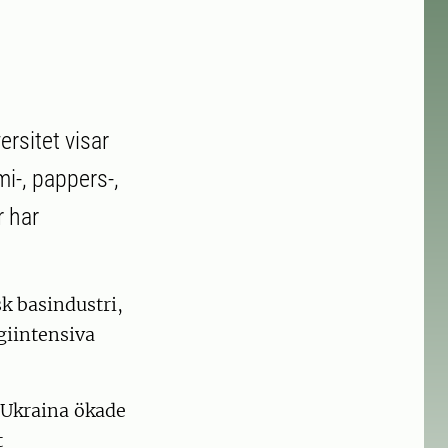
rsitet visar
mi-, pappers-,
r har
k basindustri,
giintensiva
 Ukraina ökade
t