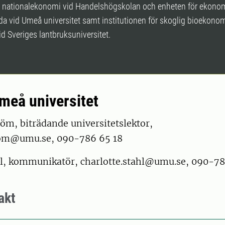
r nationalekonomi vid Handelshögskolan och enheten för ekono
åda vid Umeå universitet samt institutionen för skoglig bioekono
id Sveriges lantbruksuniversitet.
meå universitet
öm, biträdande universitetslektor,
rom@umu.se, 090-786 65 18
hl, kommunikatör, charlotte.stahl@umu.se, 090-7
akt