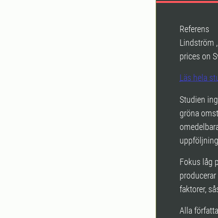
Referens
Lindström ,
prices on 
Läs hela st
Studien ing
gröna omstä
omedelbara 
uppföljning
Fokus låg p
producerar 
faktorer, s
Alla förfat