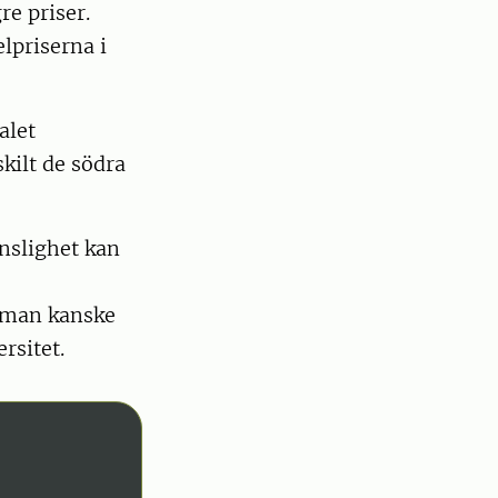
re priser.
elpriserna i
alet
skilt de södra
änslighet kan
d man kanske
rsitet.