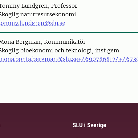
on
Tommy Lundgren, Professor
Skoglig naturresursekonomi
tommy.lundgren@slu.se
on
Mona Bergman, Kommunikatör
Skoglig bioekonomi och teknologi, inst gem
mona.bonta.bergman@slu.se
+46907868124
+4673
m
SLU i Sverige