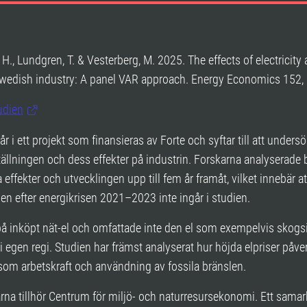
 H., Lundgren, T. & Vesterberg, M. 2025. The effects of electricity 
Swedish industry: A panel VAR approach. Energy Economics 152
udien
år i ett projekt som finansieras av Forte och syftar till att unders
llningen och dess effekter på industrin. Forskarna analyserade
effekter och utvecklingen upp till fem år framåt, vilket innebär at
en efter energikrisen 2021–2023 inte ingår i studien.
å inköpt nät-el och omfattade inte den el som exempelvis skogs
i egen regi. Studien har främst analyserat hur höjda elpriser påve
åsom arbetskraft och användning av fossila bränslen.
tarna tillhör Centrum för miljö- och naturresursekonomi. Ett sama