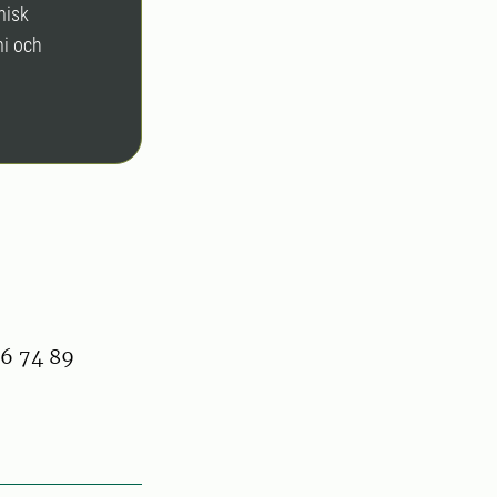
misk
mi och
86 74 89