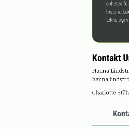
enheten fö
historia, b
teknologi v
Kontakt U
Hanna Lindstr
hanna.lindst
Charlotte Stå
Kont