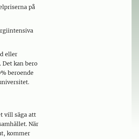
elpriserna på
rgiintensiva
d eller
. Det kan bero
–20% beroende
niversitet.
 vill säga att
 samhället. När
 ut, kommer