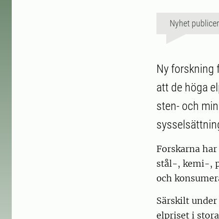
Nyhet publice
Ny forskning 
att de höga el
sten- och min
sysselsättning
Forskarna har 
stål-, kemi-, 
och konsumerar
Särskilt under
elpriset i stor