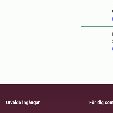
Pers
Pers
Utvalda ingångar
För dig so