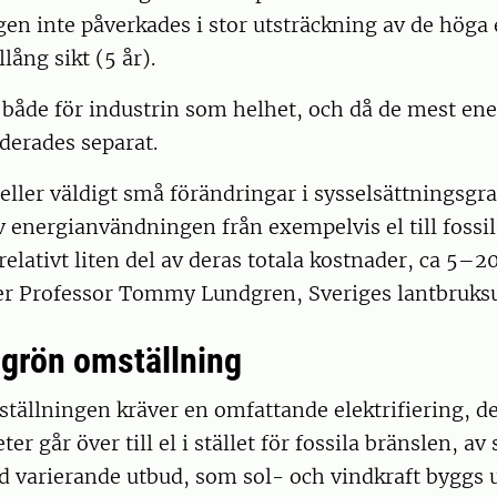
gen inte påverkades i stor utsträckning av de höga 
lång sikt (5 år).
 både för industrin som helhet, och då de mest ene
derades separat.
eller väldigt små förändringar i sysselsättningsgra
 energianvändningen från exempelvis el till fossil
n relativt liten del av deras totala kostnader, ca 5
ger Professor Tommy Lundgren, Sveriges lantbruksu
d grön omställning
ällningen kräver en omfattande elektrifiering, det
er går över till el i stället för fossila bränslen, av
d varierande utbud, som sol- och vindkraft byggs