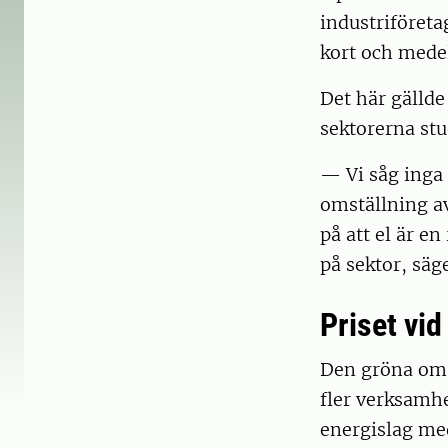
industriföreta
kort och medel
Det här gällde
sektorerna stu
— Vi såg inga 
omställning av
på att el är e
på sektor, sä
Priset vi
Den gröna omst
fler verksamhet
energislag me