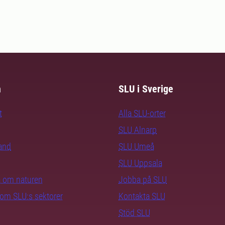
m
SLU i Sverige
t
Alla SLU-orter
SLU Alnarp
rand
SLU Umeå
SLU Uppsala
ra om naturen
Jobba på SLU
nom SLU:s sektorer
Kontakta SLU
Stöd SLU