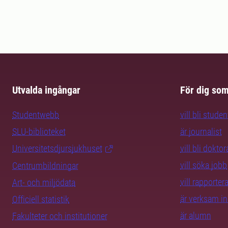
Utvalda ingångar
För dig so
Studentwebb
vill bli studen
SLU-biblioteket
är journalist
Universitetsdjursjukhuset
vill bli dokto
vill söka jobb
Centrumbildningar
vill rapporte
Art- och miljödata
är verksam i
Officiell statistik
är alumn
Fakulteter och institutioner