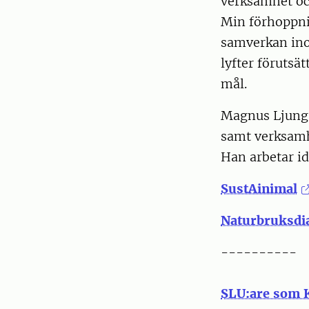
verksamhet och
Min förhoppnin
samverkan ino
lyfter förutsä
mål.
Magnus Ljung 
samt verksam
Han arbetar id
SustAinimal
Naturbruksdi
----------
SLU:are som K