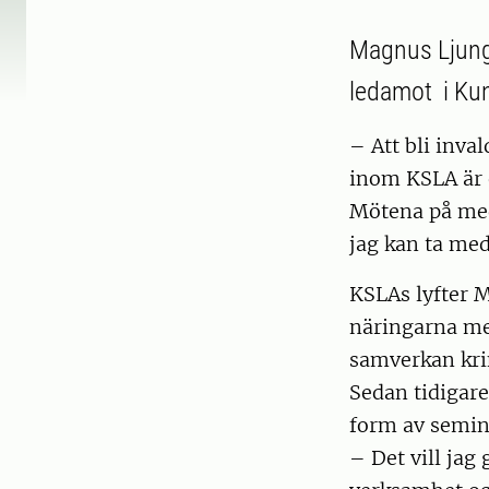
Magnus Ljung,
ledamot i Ku
– Att bli inva
inom KSLA är 
Mötena på med
jag kan ta me
KSLAs lyfter 
näringarna med
samverkan kri
Sedan tidigare
form av semin
– Det vill jag