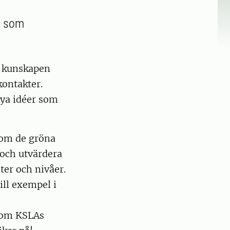
n som
de kunskapen
ontakter.
nya idéer som
nom de gröna
 och utvärdera
er och nivåer.
ill exempel i
r om KSLAs