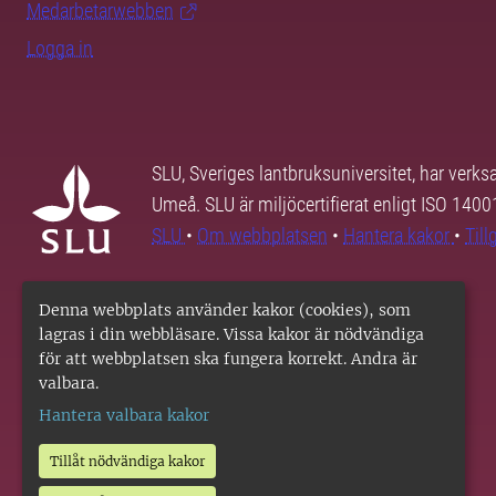
Medarbetarwebben
Logga in
SLU, Sveriges lantbruksuniversitet, har verk
Umeå. SLU är miljöcertifierat enligt ISO 140
SLU
•
Om webbplatsen
•
Hantera kakor
•
Til
Denna webbplats använder kakor (cookies), som
lagras i din webbläsare. Vissa kakor är nödvändiga
för att webbplatsen ska fungera korrekt. Andra är
valbara.
Hantera valbara kakor
Tillåt nödvändiga kakor