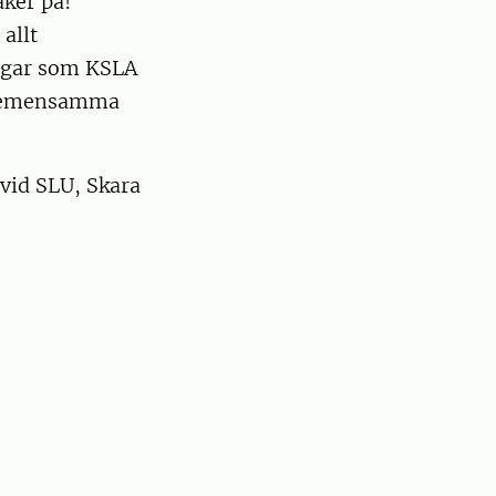
äker på!
allt
ngar som KSLA
å gemensamma
vid SLU, Skara
.