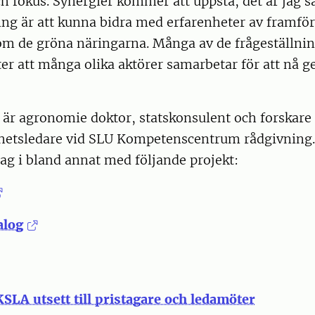
 fokus. Synergier kommer att uppstå, det är jag s
g är att kunna bidra med erfarenheter av framför 
m de gröna näringarna. Många av de frågeställni
tter att många olika aktörer samarbetar för att n
är agronomie doktor, statskonsulent och forskare 
hetsledare vid SLU Kompetenscentrum rådgivning
ag i bland annat med följande projekt:
alog
SLA utsett till pristagare och ledamöter