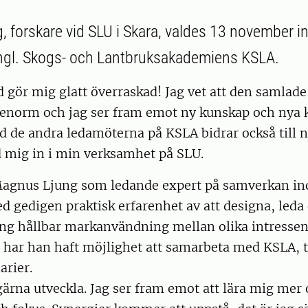
 forskare vid SLU i Skara, valdes 13 november i
ngl. Skogs- och Lantbruksakademiens KSLA.
ld gör mig glatt överraskad! Jag vet att den samla
enorm och jag ser fram emot ny kunskap och nya k
 de andra ledamöterna på KSLA bidrar också till 
d mig in i min verksamhet på SLU.
Magnus Ljung som ledande expert på samverkan i
 gedigen praktisk erfarenhet av att designa, leda
ng hållbar markanvändning mellan olika intressent
 har han haft möjlighet att samarbeta med KSLA, t
arier.
 gärna utveckla. Jag ser fram emot att lära mig me