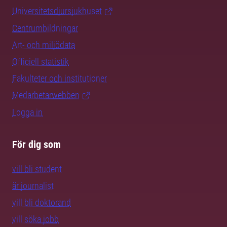
Universitetsdjursjukhuset
Centrumbildningar
Art- och miljödata
Officiell statistik
Fakulteter och institutioner
Medarbetarwebben
Logga in
För dig som
vill bli student
är journalist
vill bli doktorand
vill söka jobb