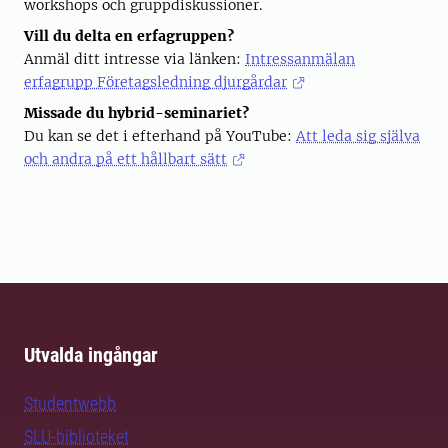
workshops och gruppdiskussioner.
Vill du delta en erfagruppen?
Anmäl ditt intresse via länken:
Intressanmälan
erfagrupp Företagsledning djurgårdar
Missade du hybrid-seminariet?
Du kan se det i efterhand på YouTube:
Att leda sig själva
och andra på ett hållbart sätt
Utvalda ingångar
Studentwebb
SLU-biblioteket