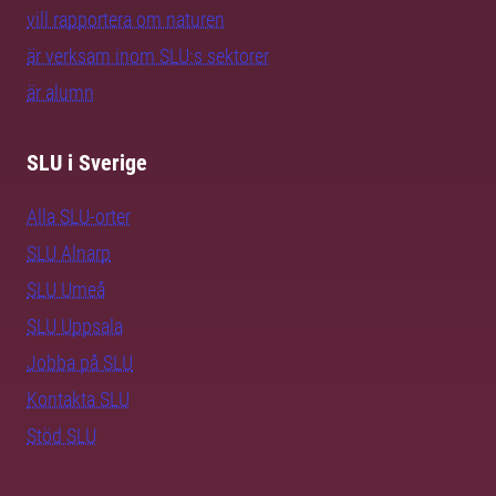
vill rapportera om naturen
är verksam inom SLU:s sektorer
är alumn
SLU i Sverige
Alla SLU-orter
SLU Alnarp
SLU Umeå
SLU Uppsala
Jobba på SLU
Kontakta SLU
Stöd SLU