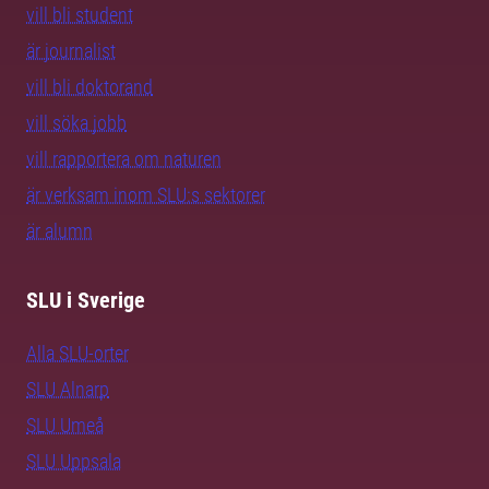
vill bli student
är journalist
vill bli doktorand
vill söka jobb
vill rapportera om naturen
är verksam inom SLU:s sektorer
är alumn
SLU i Sverige
Alla SLU-orter
SLU Alnarp
SLU Umeå
SLU Uppsala