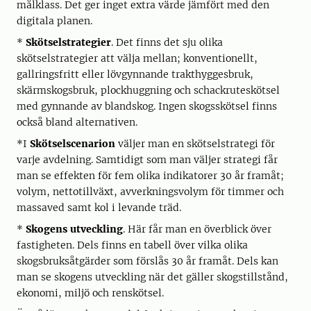
målklass. Det ger inget extra värde jämfört med den
digitala planen.
*
Skötselstrategier
. Det finns det sju olika
skötselstrategier att välja mellan; konventionellt,
gallringsfritt eller lövgynnande trakthyggesbruk,
skärmskogsbruk, plockhuggning och schackruteskötsel
med gynnande av blandskog. Ingen skogsskötsel finns
också bland alternativen.
*I
Skötselscenarion
väljer man en skötselstrategi för
varje avdelning. Samtidigt som man väljer strategi får
man se effekten för fem olika indikatorer 30 år framåt;
volym, nettotillväxt, avverkningsvolym för timmer och
massaved samt kol i levande träd.
*
Skogens utveckling
. Här får man en överblick över
fastigheten. Dels finns en tabell över vilka olika
skogsbruksåtgärder som förslås 30 år framåt. Dels kan
man se skogens utveckling när det gäller skogstillstånd,
ekonomi, miljö och renskötsel.