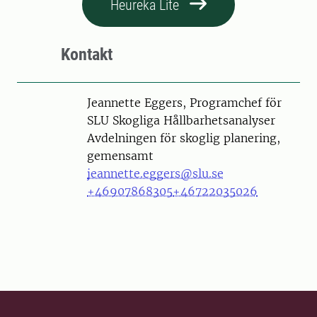
Heureka Lite
Kontakt
Person
Jeannette Eggers, Programchef för
SLU Skogliga Hållbarhetsanalyser
Avdelningen för skoglig planering,
gemensamt
jeannette.eggers@slu.se
+46907868305
+46722035026