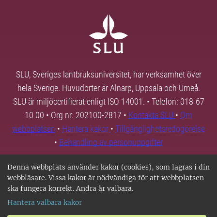
SLU, Sveriges lantbruksuniversitet, har verksamhet över
hela Sverige. Huvudorter är Alnarp, Uppsala och Umeå.
SLU är miljöcertifierat enligt ISO 14001. • Telefon: 018-67
10 00 • Org nr: 202100-2817 •
Kontakta SLU
•
Om
webbplatsen
•
Hantera kakor
•
Tillgänglighetsredogörelse
•
Behandling av personuppgifter
Denna webbplats använder kakor (cookies), som lagras i din
webbläsare. Vissa kakor är nödvändiga för att webbplatsen
ska fungera korrekt. Andra är valbara.
Hantera valbara kakor