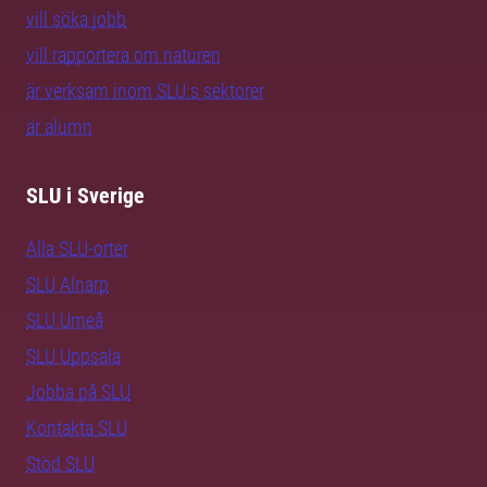
vill söka jobb
vill rapportera om naturen
är verksam inom SLU:s sektorer
är alumn
SLU i Sverige
Alla SLU-orter
SLU Alnarp
SLU Umeå
SLU Uppsala
Jobba på SLU
Kontakta SLU
Stöd SLU