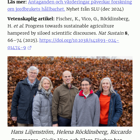
Läs mer:
Antaganden och värderingar påverkar forskning
om jordbrukets hållbarhet.
Nyhet från SLU (dec 2024)
Vetenskaplig artikel:
Fischer, K., Vico, G., Röcklinsberg,
H.
et al.
Progress towards sustainable agriculture
hampered by siloed scientific discourses.
Nat Sustain
8
,
66–74 (2025).
https://doi.org/10.1038/s41893-024-
01474-9
Hans Liljenström, Helena Röcklinsberg, Riccardo