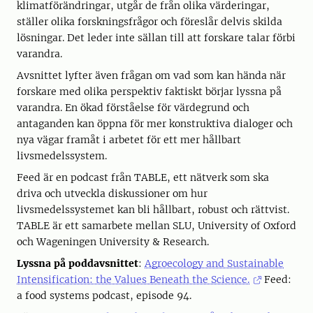
klimatförändringar, utgår de från olika värderingar,
ställer olika forskningsfrågor och föreslår delvis skilda
lösningar. Det leder inte sällan till att forskare talar förbi
varandra.
Avsnittet lyfter även frågan om vad som kan hända när
forskare med olika perspektiv faktiskt börjar lyssna på
varandra. En ökad förståelse för värdegrund och
antaganden kan öppna för mer konstruktiva dialoger och
nya vägar framåt i arbetet för ett mer hållbart
livsmedelssystem.
Feed är en podcast från TABLE, ett nätverk som ska
driva och utveckla diskussioner om hur
livsmedelssystemet kan bli hållbart, robust och rättvist.
TABLE är ett samarbete mellan SLU, University of Oxford
och Wageningen University & Research.
Lyssna på poddavsnittet
:
Agroecology and Sustainable
Intensification: the Values Beneath the Science.
Feed:
a food systems podcast, episode 94.