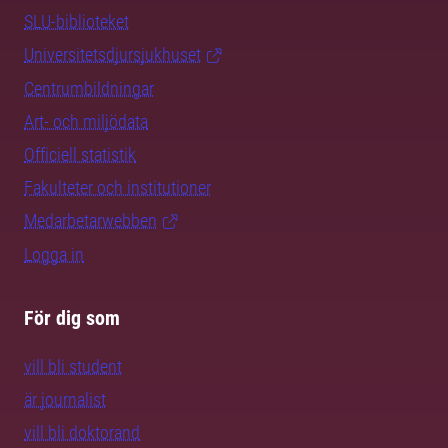
SLU-biblioteket
Universitetsdjursjukhuset
Centrumbildningar
Art- och miljödata
Officiell statistik
Fakulteter och institutioner
Medarbetarwebben
Logga in
För dig som
vill bli student
är journalist
vill bli doktorand