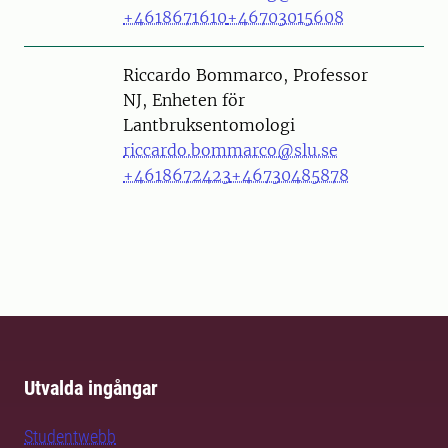
+4618671610
+46703015608
Person
Riccardo Bommarco, Professor
NJ, Enheten för
Lantbruksentomologi
riccardo.bommarco@slu.se
+4618672423
+46730485878
Utvalda ingångar
Studentwebb