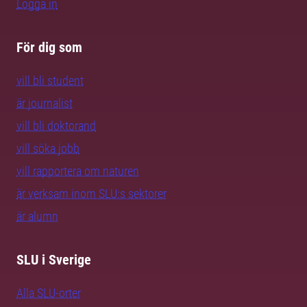
Logga in
För dig som
vill bli student
är journalist
vill bli doktorand
vill söka jobb
vill rapportera om naturen
är verksam inom SLU:s sektorer
är alumn
SLU i Sverige
Alla SLU-orter