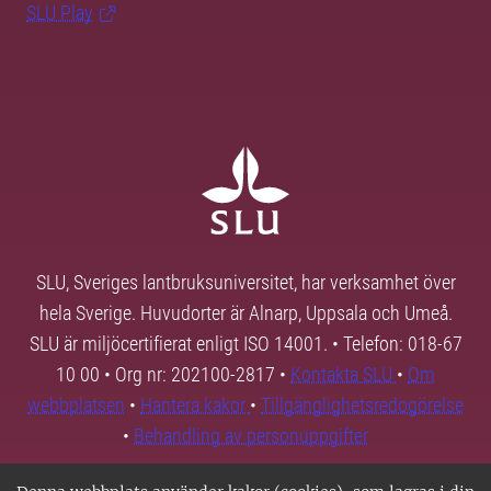
SLU Play
SLU, Sveriges lantbruksuniversitet, har verksamhet över
hela Sverige. Huvudorter är Alnarp, Uppsala och Umeå.
SLU är miljöcertifierat enligt ISO 14001. • Telefon: 018-67
10 00 • Org nr: 202100-2817 •
Kontakta SLU
•
Om
webbplatsen
•
Hantera kakor
•
Tillgänglighetsredogörelse
•
Behandling av personuppgifter