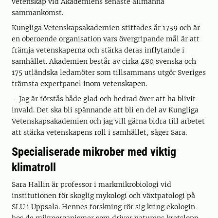
vetenskap vid Akademiens senaste allmänna
sammankomst.
Kungliga Vetenskapsakademien stiftades år 1739 och är
en oberoende organisation vars övergripande mål är att
främja vetenskaperna och stärka deras inflytande i
samhället. Akademien består av cirka 480 svenska och
175 utländska ledamöter som tillsammans utgör Sveriges
främsta expertpanel inom vetenskapen.
– Jag är förstås både glad och hedrad över att ha blivit
invald. Det ska bli spännande att bli en del av Kungliga
Vetenskapsakademien och jag vill gärna bidra till arbetet
att stärka vetenskapens roll i samhället, säger Sara.
Specialiserade mikrober med viktig
klimatroll
Sara Hallin är professor i markmikrobiologi vid
institutionen för skoglig mykologi och växtpatologi på
SLU i Uppsala. Hennes forskning rör sig kring ekologin