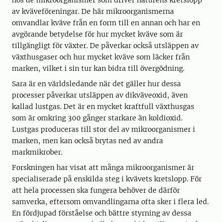
hos de mikroorganismer som driver naturens kretslopp
av kväveföreningar. De här mikroorganismerna
omvandlar kväve från en form till en annan och har en
avgörande betydelse för hur mycket kväve som är
tillgängligt för växter. De påverkar också utsläppen av
växthusgaser och hur mycket kväve som läcker från
marken, vilket i sin tur kan bidra till övergödning.
Sara är en världsledande när det gäller hur dessa
processer påverkar utsläppen av dikväveoxid, även
kallad lustgas. Det är en mycket kraftfull växthusgas
som är omkring 300 gånger starkare än koldioxid.
Lustgas produceras till stor del av mikroorganismer i
marken, men kan också brytas ned av andra
markmikrober.
Forskningen har visat att många mikroorganismer är
specialiserade på enskilda steg i kvävets kretslopp. För
att hela processen ska fungera behöver de därför
samverka, eftersom omvandlingarna ofta sker i flera led.
En fördjupad förståelse och bättre styrning av dessa