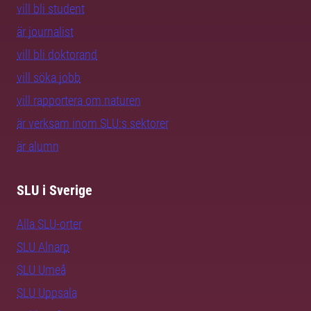
vill bli student
är journalist
vill bli doktorand
vill söka jobb
vill rapportera om naturen
är verksam inom SLU:s sektorer
är alumn
SLU i Sverige
Alla SLU-orter
SLU Alnarp
SLU Umeå
SLU Uppsala