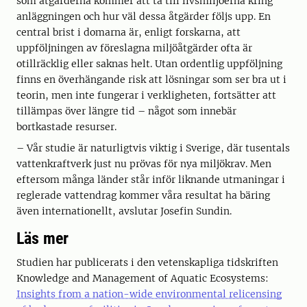
som åtgärderna kommer att ta till livsmiljöerna kring
anläggningen och hur väl dessa åtgärder följs upp. En
central brist i domarna är, enligt forskarna, att
uppföljningen av föreslagna miljöåtgärder ofta är
otillräcklig eller saknas helt. Utan ordentlig uppföljning
finns en överhängande risk att lösningar som ser bra ut i
teorin, men inte fungerar i verkligheten, fortsätter att
tillämpas över längre tid – något som innebär
bortkastade resurser.
– Vår studie är naturligtvis viktig i Sverige, där tusentals
vattenkraftverk just nu prövas för nya miljökrav. Men
eftersom många länder står inför liknande utmaningar i
reglerade vattendrag kommer våra resultat ha bäring
även internationellt, avslutar Josefin Sundin.
Läs mer
Studien har publicerats i den vetenskapliga tidskriften
Knowledge and Management of Aquatic Ecosystems:
Insights from a nation-wide environmental relicensing