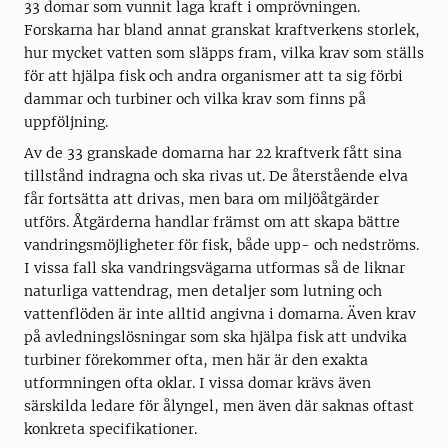
33 domar som vunnit laga kraft i omprövningen.
Forskarna har bland annat granskat kraftverkens storlek,
hur mycket vatten som släpps fram, vilka krav som ställs
för att hjälpa fisk och andra organismer att ta sig förbi
dammar och turbiner och vilka krav som finns på
uppföljning.
Av de 33 granskade domarna har 22 kraftverk fått sina
tillstånd indragna och ska rivas ut. De återstående elva
får fortsätta att drivas, men bara om miljöåtgärder
utförs. Åtgärderna handlar främst om att skapa bättre
vandringsmöjligheter för fisk, både upp- och nedströms.
I vissa fall ska vandringsvägarna utformas så de liknar
naturliga vattendrag, men detaljer som lutning och
vattenflöden är inte alltid angivna i domarna. Även krav
på avledningslösningar som ska hjälpa fisk att undvika
turbiner förekommer ofta, men här är den exakta
utformningen ofta oklar. I vissa domar krävs även
särskilda ledare för ålyngel, men även där saknas oftast
konkreta specifikationer.