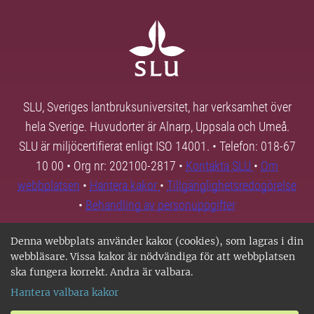
SLU, Sveriges lantbruksuniversitet, har verksamhet över
hela Sverige. Huvudorter är Alnarp, Uppsala och Umeå.
SLU är miljöcertifierat enligt ISO 14001. • Telefon: 018-67
10 00 • Org nr: 202100-2817 •
Kontakta SLU
•
Om
webbplatsen
•
Hantera kakor
•
Tillgänglighetsredogörelse
•
Behandling av personuppgifter
Denna webbplats använder kakor (cookies), som lagras i din
webbläsare. Vissa kakor är nödvändiga för att webbplatsen
ska fungera korrekt. Andra är valbara.
Hantera valbara kakor