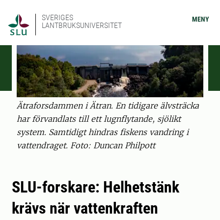
SVERIGES
MENY
LANTBRUKSUNIVERSITET
Ätraforsdammen i Ätran. En tidigare älvsträcka
har förvandlats till ett lugnflytande, sjölikt
system. Samtidigt hindras fiskens vandring i
vattendraget. Foto: Duncan Philpott
SLU-forskare: Helhetstänk
krävs när vattenkraften