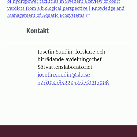
of hydropower facilities in Sweden: a review of court
verdicts from a biological perspective | Knowledge and
Management of Aquatic Ecosystems
Kontakt
Person
Josefin Sundin, forskare och
biträdande avdelningschef
Sötvattenslaboratoriet
josefin.sundin@slu.se
+46104784224
+46761317908