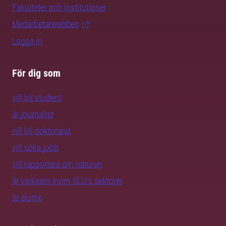
Fakulteter och institutioner
Medarbetarwebben
Logga in
För dig som
vill bli student
är journalist
vill bli doktorand
vill söka jobb
vill rapportera om naturen
är verksam inom SLU:s sektorer
är alumn