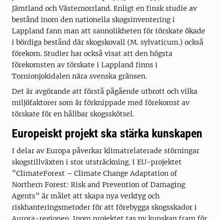
Jämtland och Västernorrland. Enligt en finsk studie av
bestånd inom den nationella skogsinventering i
Lappland fann man att sannolikheten för törskate ökade
i bördiga bestånd där skogskovall (M. sylvaticum.) också
förekom. Studier har också visat att den högsta
förekomsten av törskate i Lappland finns i
Tornionjokidalen nära svenska gränsen.
Det är avgörande att förstå pågående utbrott och vilka
miljöfaktorer som är förknippade med förekomst av
törskate för en hållbar skogsskötsel.
Europeiskt projekt ska stärka kunskapen
I delar av Europa påverkar klimatrelaterade störningar
skogstillväxten i stor utsträckning. I EU-projektet
”ClimateForest – Climate Change Adaptation of
Northern Forest: Risk and Prevention of Damaging
Agents” är målet att skapa nya verktyg och
riskhanteringsmetoder för att förebygga skogsskador i
Aurora-regionen. Inom projektet tas ny kunskap fram för