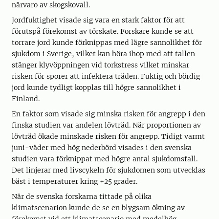
närvaro av skogskovall.
Jordfuktighet visade sig vara en stark faktor för att
förutspå förekomst av törskate. Forskare kunde se att
torrare jord kunde förknippas med lägre sannolikhet för
sjukdom i Sverige, vilket kan höra ihop med att tallen
stänger klyvöppningen vid torkstress vilket minskar
risken för sporer att infektera träden. Fuktig och bördig
jord kunde tydligt kopplas till högre sannolikhet i
Finland.
En faktor som visade sig minska risken för angrepp i den
finska studien var andelen lövträd. När proportionen av
lövträd ökade minskade risken för angrepp. Tidigt varmt
juni-väder med hög nederbörd visades i den svenska
studien vara förknippat med högre antal sjukdomsfall.
Det linjerar med livscykeln för sjukdomen som utvecklas
bäst i temperaturer kring +25 grader.
När de svenska forskarna tittade på olika
klimatscenarion kunde de se en blygsam ökning av