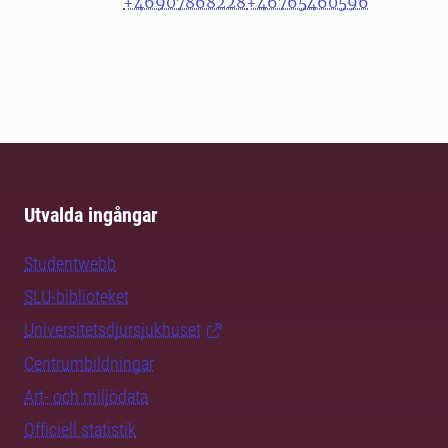
+46907868228
+46765460596
Utvalda ingångar
Studentwebb
SLU-biblioteket
Universitetsdjursjukhuset
Centrumbildningar
Art- och miljödata
Officiell statistik