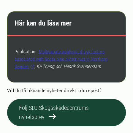
Här kan du läsa mer
Publikation -
Multivariate analysis of risk factors
associated with Scots pine blister rust in Northern
Sweden
,
Ke Zhang och Henrik Svennerstam
Vill du få liknande nyheter direkt i din epost?
Följ SLU Skogsskadecentrums
nyhetsbrev