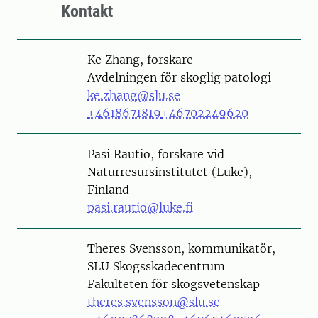
Kontakt
Person
Ke Zhang, forskare
Avdelningen för skoglig patologi
ke.zhang@slu.se
+4618671819
+46702249620
Pasi Rautio, forskare vid
Naturresursinstitutet (Luke),
Finland
pasi.rautio@luke.fi
Person
Theres Svensson, kommunikatör,
SLU Skogsskadecentrum
Fakulteten för skogsvetenskap
theres.svensson@slu.se