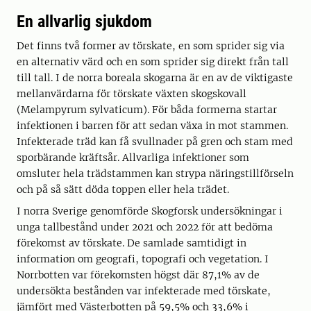
En allvarlig sjukdom
Det finns två former av törskate, en som sprider sig via
en alternativ värd och en som sprider sig direkt från tall
till tall. I de norra boreala skogarna är en av de viktigaste
mellanvärdarna för törskate växten skogskovall
(Melampyrum sylvaticum). För båda formerna startar
infektionen i barren för att sedan växa in mot stammen.
Infekterade träd kan få svullnader på gren och stam med
sporbärande kräftsår. Allvarliga infektioner som
omsluter hela trädstammen kan strypa näringstillförseln
och på så sätt döda toppen eller hela trädet.
I norra Sverige genomförde Skogforsk undersökningar i
unga tallbestånd under 2021 och 2022 för att bedöma
förekomst av törskate. De samlade samtidigt in
information om geografi, topografi och vegetation. I
Norrbotten var förekomsten högst där 87,1% av de
undersökta bestånden var infekterade med törskate,
jämfört med Västerbotten på 59,5% och 33,6% i