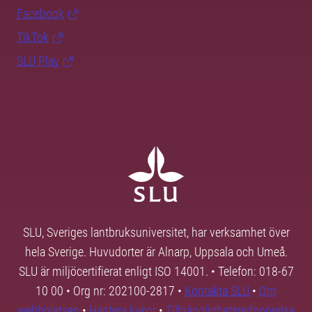
Facebook
TikTok
SLU Play
SLU, Sveriges lantbruksuniversitet, har verksamhet över
hela Sverige. Huvudorter är Alnarp, Uppsala och Umeå.
SLU är miljöcertifierat enligt ISO 14001. • Telefon: 018-67
10 00 • Org nr: 202100-2817 •
Kontakta SLU
•
Om
webbplatsen
•
Hantera kakor
•
Tillgänglighetsredogörelse