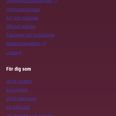
Universitetsdjursjukhuset
Centrumbildningar
Art- och miljödata
Officiell statistik
Fakulteter och institutioner
Medarbetarwebben
Logga in
För dig som
vill bli student
är journalist
vill bli doktorand
vill söka jobb
vill rapportera om naturen