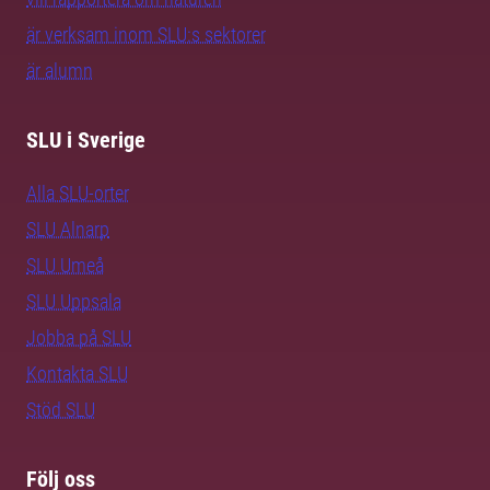
är verksam inom SLU:s sektorer
är alumn
SLU i Sverige
Alla SLU-orter
SLU Alnarp
SLU Umeå
SLU Uppsala
Jobba på SLU
Kontakta SLU
Stöd SLU
Följ oss