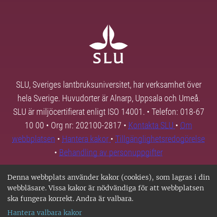
SLU, Sveriges lantbruksuniversitet, har verksamhet över
hela Sverige. Huvudorter är Alnarp, Uppsala och Umeå.
SLU är miljöcertifierat enligt ISO 14001. • Telefon: 018-67
10 00 • Org nr: 202100-2817 •
Kontakta SLU
•
Om
webbplatsen
•
Hantera kakor
•
Tillgänglighetsredogörelse
•
Behandling av personuppgifter
Denna webbplats använder kakor (cookies), som lagras i din
webbläsare. Vissa kakor är nödvändiga för att webbplatsen
ska fungera korrekt. Andra är valbara.
Hantera valbara kakor