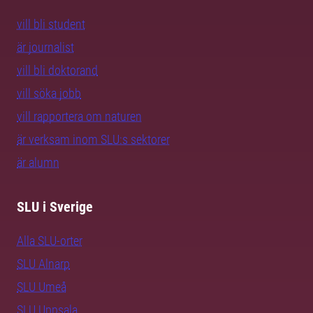
vill bli student
är journalist
vill bli doktorand
vill söka jobb
vill rapportera om naturen
är verksam inom SLU:s sektorer
är alumn
SLU i Sverige
Alla SLU-orter
SLU Alnarp
SLU Umeå
SLU Uppsala