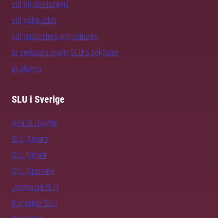
vill bli doktorand
vill söka jobb
vill rapportera om naturen
är verksam inom SLU:s sektorer
är alumn
SLU i Sverige
Alla SLU-orter
SLU Alnarp
SLU Umeå
SLU Uppsala
Jobba på SLU
Kontakta SLU