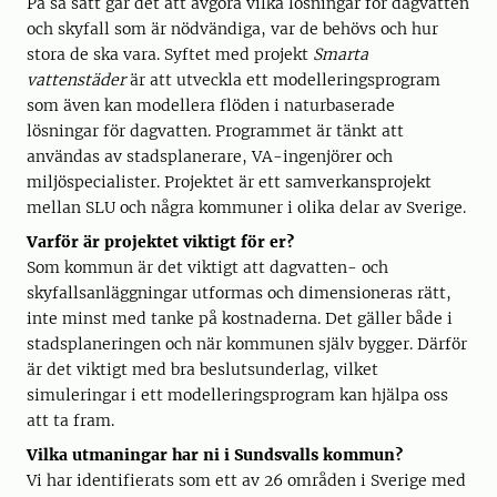
På så sätt går det att avgöra vilka lösningar för dagvatten
och skyfall som är nödvändiga, var de behövs och hur
stora de ska vara. Syftet med projekt
Smarta
vattenstäder
är att utveckla ett modelleringsprogram
som även kan modellera flöden i naturbaserade
lösningar för dagvatten. Programmet är tänkt att
användas av stadsplanerare, VA-ingenjörer och
miljöspecialister. Projektet är ett samverkansprojekt
mellan SLU och några kommuner i olika delar av Sverige.
Varför är projektet viktigt för er?
Som kommun är det viktigt att dagvatten- och
skyfallsanläggningar utformas och dimensioneras rätt,
inte minst med tanke på kostnaderna. Det gäller både i
stadsplaneringen och när kommunen själv bygger. Därför
är det viktigt med bra beslutsunderlag, vilket
simuleringar i ett modelleringsprogram kan hjälpa oss
att ta fram.
Vilka utmaningar har ni i Sundsvalls kommun?
Vi har identifierats som ett av 26 områden i Sverige med