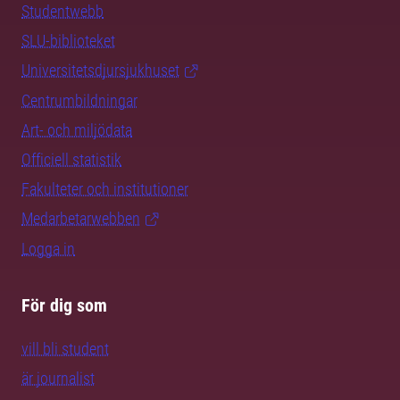
Studentwebb
SLU-biblioteket
Universitetsdjursjukhuset
Centrumbildningar
Art- och miljödata
Officiell statistik
Fakulteter och institutioner
Medarbetarwebben
Logga in
För dig som
vill bli student
är journalist