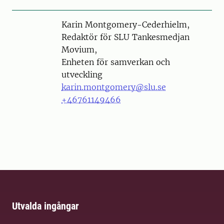
Person
Karin Montgomery-Cederhielm,
Redaktör för SLU Tankesmedjan
Movium,
Enheten för samverkan och
utveckling
karin.montgomery@slu.se
+46761149466
Utvalda ingångar