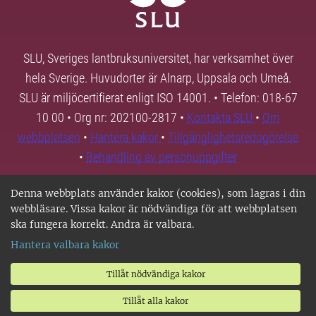
SLU, Sveriges lantbruksuniversitet, har verksamhet över
hela Sverige. Huvudorter är Alnarp, Uppsala och Umeå.
SLU är miljöcertifierat enligt ISO 14001. • Telefon: 018-67
10 00 • Org nr: 202100-2817 •
Kontakta SLU
•
Om
webbplatsen
•
Hantera kakor
•
Tillgänglighetsredogörelse
•
Behandling av personuppgifter
Denna webbplats använder kakor (cookies), som lagras i din
webbläsare. Vissa kakor är nödvändiga för att webbplatsen
ska fungera korrekt. Andra är valbara.
Hantera valbara kakor
Tillåt nödvändiga kakor
Tillåt alla kakor