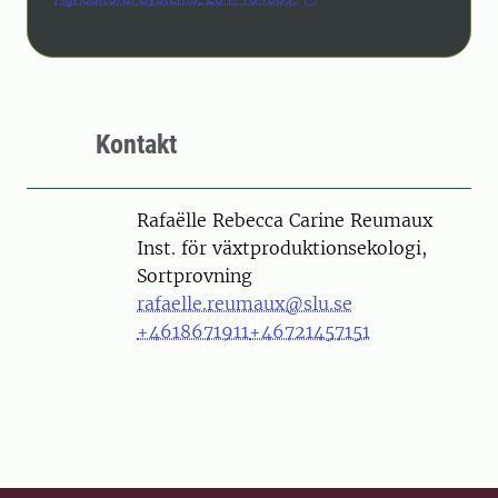
Kontakt
Person
Rafaëlle Rebecca Carine Reumaux
Inst. för växtproduktionsekologi,
Sortprovning
rafaelle.reumaux@slu.se
+4618671911
+46721457151