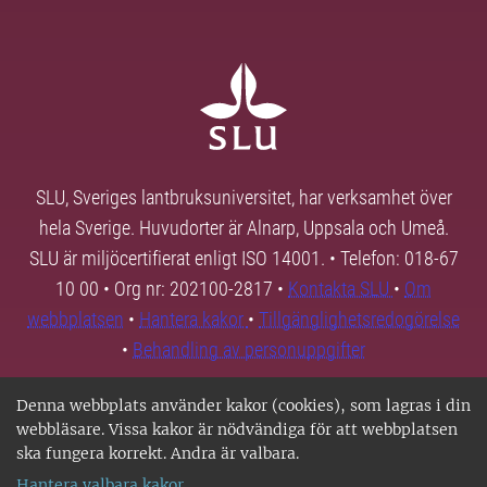
SLU, Sveriges lantbruksuniversitet, har verksamhet över
hela Sverige. Huvudorter är Alnarp, Uppsala och Umeå.
SLU är miljöcertifierat enligt ISO 14001. • Telefon: 018-67
10 00 • Org nr: 202100-2817 •
Kontakta SLU
•
Om
webbplatsen
•
Hantera kakor
•
Tillgänglighetsredogörelse
•
Behandling av personuppgifter
Denna webbplats använder kakor (cookies), som lagras i din
webbläsare. Vissa kakor är nödvändiga för att webbplatsen
ska fungera korrekt. Andra är valbara.
Hantera valbara kakor