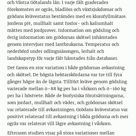
och Västra Götalands län. I varje fält graderades
förekomsten av ogräs, bladlöss och växtsjukdomar och
grödans kvävestatus bestämdes med en klorofyllmätare.
Jordens pH, mullhalt samt fosfor- och kaliumhalt
mättes med jordprover. Information om gödsling och
övrig information om grödornas skötsel inhämtades
genom intervjuer med lantbrukarna. Temperatur och
nederbörd under odlingssäsongen, lerhalt och
landskapstyp för varje fält hämtades från databaser.
Det fanns en stor variation i både grödornas avkastning
och skötsel. De högsta hektarskördarna var tre till fyra
gånger högre än de lägsta. Tillfört kväve genom gödsling
varierade mellan 0–88 kg per ha i vårkorn och 0–160 kg
per ha i höstvete. Både de biofysiska förutsättningarna,
som jordart, mullhalt och väder, och grödornas skötsel
var relaterade till avkastningen. Grödans kvävestatus var
positivt relaterad till avkastning i båda grödorna och mer
ogräs var relaterat vill lägre avkastning i vårkorn.
Eftersom studien visar på stora variationer mellan