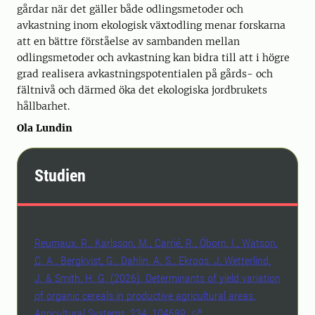
gårdar när det gäller både odlingsmetoder och
avkastning inom ekologisk växtodling menar forskarna
att en bättre förståelse av sambanden mellan
odlingsmetoder och avkastning kan bidra till att i högre
grad realisera avkastningspotentialen på gårds- och
fältnivå och därmed öka det ekologiska jordbrukets
hållbarhet.
Ola Lundin
Studien
Reumaux, R., Karlsson, M., Carrié, R., Öborn, I., Watson,
C. A., Bergkvist, G., Dahlin, A. S., Ekroos, J, Wetterlind,
J. & Smith, H. G. (2026). Determinants of yield variation
of organic cereals in productive agricultural areas.
Agricultural Systems, 234, 104689.