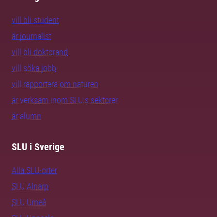
vill bli student
är journalist
vill bli doktorand
vill söka jobb
vill rapportera om naturen
är verksam inom SLU:s sektorer
är alumn
SLU i Sverige
Alla SLU-orter
SLU Alnarp
SLU Umeå