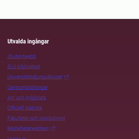
Utvalda ingångar
Studentwebb
SLU-biblioteket
Universitetsdjursjukhuset
Centrumbildningar
Art- och miljödata
Officiell statistik
Fakulteter och institutioner
Medarbetarwebben
Logga in