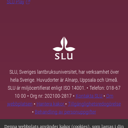
SLU Play
SLU, Sveriges lantbruksuniversitet, har verksamhet över
hela Sverige. Huvudorter är Alnarp, Uppsala och Umeå.
SLU är miljöcertifierat enligt ISO 14001. • Telefon: 018-67
10 00 • Org nr: 202100-2817 •
Kontakta SLU
•
Om
webbplatsen
•
Hantera kakor
•
Tillgänglighetsredogörelse
•
Behandling av personuppgifter
Denna webbplats använder kakor (cookies), som lagras i din