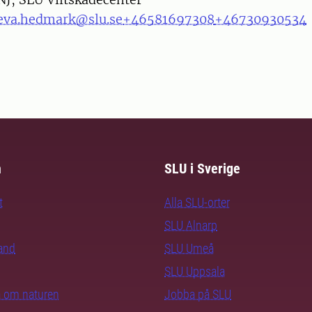
eva.hedmark@slu.se
+46581697308
+46730930534
m
SLU i Sverige
t
Alla SLU-orter
SLU Alnarp
rand
SLU Umeå
SLU Uppsala
ra om naturen
Jobba på SLU