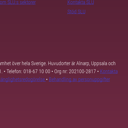
nom SLU:s sektorer
Kontakta SLU
Stöd SLU
samhet över hela Sverige. Huvudorter är Alnarp, Uppsala och
01. • Telefon: 018-67 10 00 • Org nr: 202100-2817 •
Kontakta
lgänglighetsredogörelse
•
Behandling av personuppgifter