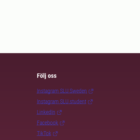
Följ oss
Instagram SLU.Sweden
Instagram SLU.student
LinkedIn
Facebook
TikTok