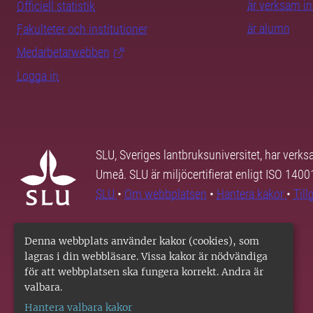
är verksam i
Officiell statistik
är alumn
Fakulteter och institutioner
Medarbetarwebben
Logga in
SLU, Sveriges lantbruksuniversitet, har verk
Umeå. SLU är miljöcertifierat enligt ISO 140
SLU
•
Om webbplatsen
•
Hantera kakor
•
Til
Denna webbplats använder kakor (cookies), som
lagras i din webbläsare. Vissa kakor är nödvändiga
för att webbplatsen ska fungera korrekt. Andra är
valbara.
Hantera valbara kakor