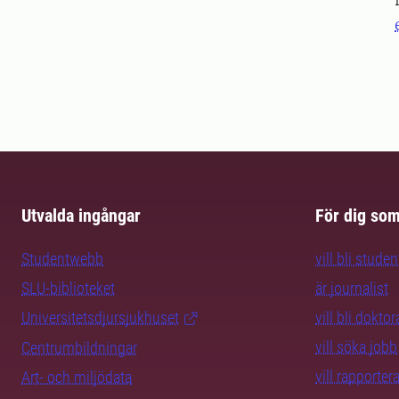
Utvalda ingångar
För dig so
Studentwebb
vill bli studen
SLU-biblioteket
är journalist
Universitetsdjursjukhuset
vill bli dokto
vill söka jobb
Centrumbildningar
vill rapporte
Art- och miljödata