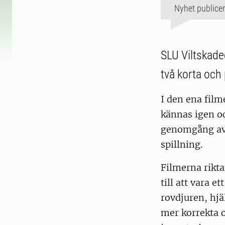
Nyhet publice
SLU Viltskade
två korta och 
I den ena film
kännas igen oc
genomgång av 
spillning.
Filmerna rikta
till att vara 
rovdjuren, hjä
mer korrekta o