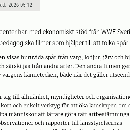
rad: 2026-05-12
center har, med ekonomiskt stöd från WWF Sverig
pedagogiska filmer som hjälper till att tolka spår 
en visas huruvida spår från varg, lodjur, järv och b
h särskiljas från andra arter. Den andra filmen ge
vargens kännetecken, både när det gäller utseend
r sig till allmänhet, myndigheter och organisatione
ett kort och enkelt verktyg för att öka kunskapen om 
lpa människor att lättare göra rätt artbestämningar
bservationer och rapporter till länsstyrelsernas