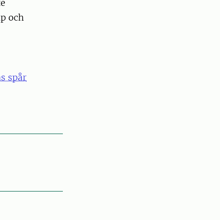
te
ap och
s spår