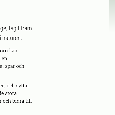
e, tagit fram
i naturen.
jörn kan
r en
e, spår och
r, och syftar
de stora
 och bidra till