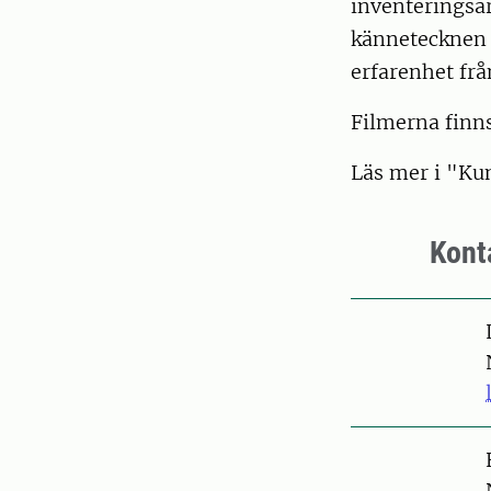
inventeringsarb
kännetecknen 
erfarenhet frå
Filmerna finn
Läs mer i "K
Kont
Pers
Pers