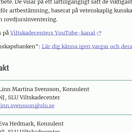
ete. De visar på ett lättillgängligt sätt de viktigas
för artbestämning, baserat på vetenskaplig kunsk
n rovdjursinventering.
s på
Viltskadecenters YouTube-kanal
unskapsbanken":
Lär dig känna igen vargar och dera
akt
on
Linn Martina Svensson, Konsulent
NJ, SLU Viltskadecenter
linn.svensson@slu.se
on
Eva Hedmark, Konsulent
NJ, SLU Viltskadecenter