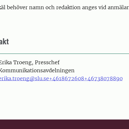
käl behöver namn och redaktion anges vid anmälan
akt
on
Erika Troeng, Presschef
Kommunikationsavdelningen
erika.troeng@slu.se
+4618672608
+46738078890