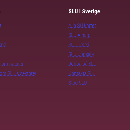
m
SLU i Sverige
t
Alla SLU-orter
SLU Alnarp
rand
SLU Umeå
SLU Uppsala
ra om naturen
Jobba på SLU
nom SLU:s sektorer
Kontakta SLU
Stöd SLU