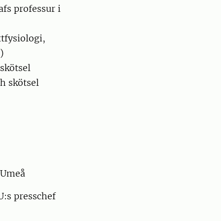
fs professur i
tfysiologi,
)
skötsel
h skötsel
, Umeå
U:s presschef