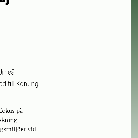
 Umeå
d till Konung
fokus på
skning.
gsmiljöer vid