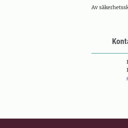
Av säkerhetss
Kont
Pers