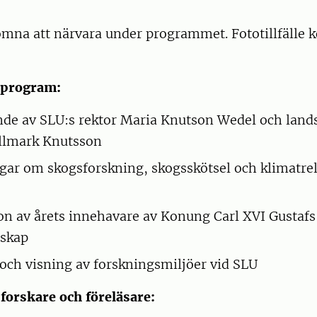
omna att närvara under programmet. Fototillfälle 
 program:
de av SLU:s rektor Maria Knutson Wedel och land
llmark Knutsson
gar om skogsforskning, skogsskötsel och klimatre
on av årets innehavare av Konung Carl XVI Gustafs 
nskap
och visning av forskningsmiljöer vid SLU
orskare och föreläsare: