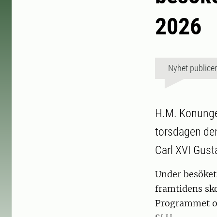
2026
Nyhet publice
H.M. Konungen
torsdagen de
Carl XVI Gust
Under besöket
framtidens sk
Programmet om