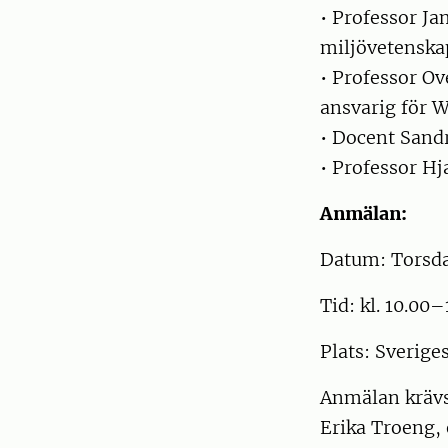
• Professor Ja
miljövetenska
• Professor Ov
ansvarig för W
• Docent Sandr
• Professor Hj
Anmälan:
Datum: Torsd
Tid: kl. 10.00–
Plats: Sverig
Anmälan krävs.
Erika Troeng, 