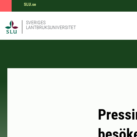
SLU.se
SVERIGES
LANTBRUKSUNIVERSITET
Press
besöke