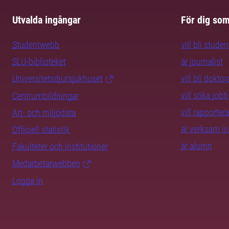
Utvalda ingångar
För dig so
Studentwebb
vill bli studen
SLU-biblioteket
är journalist
Universitetsdjursjukhuset
vill bli dokto
vill söka jobb
Centrumbildningar
vill rapporte
Art- och miljödata
är verksam i
Officiell statistik
är alumn
Fakulteter och institutioner
Medarbetarwebben
Logga in