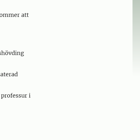
kommer att
shövding
laterad
professur i