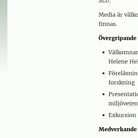
SLU.
Media är välk
finnas.
Övergripande
Välkomnan
Helene He
Föreläsnin
forskning
Presentati
miljövete
Exkursion 
Medverkande f