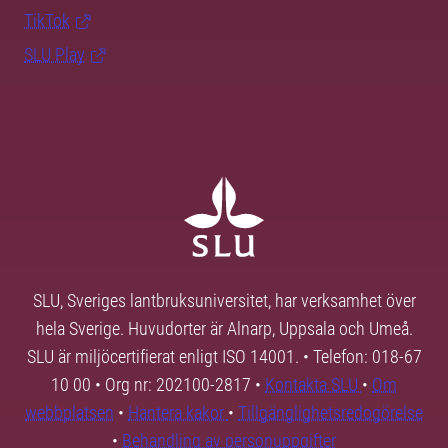
TikTok
SLU Play
SLU, Sveriges lantbruksuniversitet, har verksamhet över
hela Sverige. Huvudorter är Alnarp, Uppsala och Umeå.
SLU är miljöcertifierat enligt ISO 14001. • Telefon: 018-67
10 00 • Org nr: 202100-2817 •
Kontakta SLU
•
Om
webbplatsen
•
Hantera kakor
•
Tillgänglighetsredogörelse
•
Behandling av personuppgifter