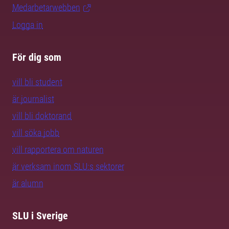
Medarbetarwebben
Logga in
För dig som
vill bli student
är journalist
vill bli doktorand
vill söka jobb
vill rapportera om naturen
är verksam inom SLU:s sektorer
är alumn
SLU i Sverige