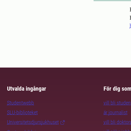
Pers
Utvalda ingångar
För dig so
Studentwebb
vill bli studen
SLU-biblioteket
är journalist
Universitetsdjursjukhuset
vill bli dokto