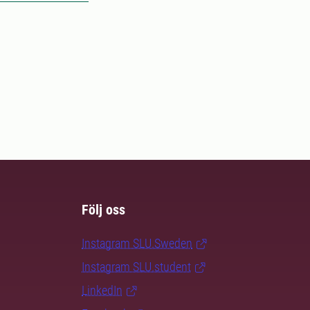
Följ oss
Instagram SLU.Sweden
Instagram SLU.student
LinkedIn