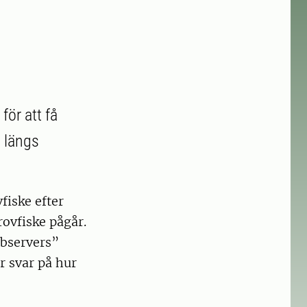
för att få
 längs
fiske efter
ovfiske pågår.
observers”
r svar på hur