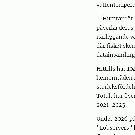
vattentemperat
– Humrar rör 
påverka deras 
närliggande vä
där fisket sker
datainsamling
Hittills har 1
hemområden m
storleksfördel
Totalt har öv
2021-2025.
Under 2026 påg
”Lobservers” k