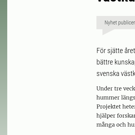
Nyhet publice
För sjätte åre
bättre kunsk
svenska väst
Under tre veck
hummer längs 
Projektet het
hjälper forsk
många och hur