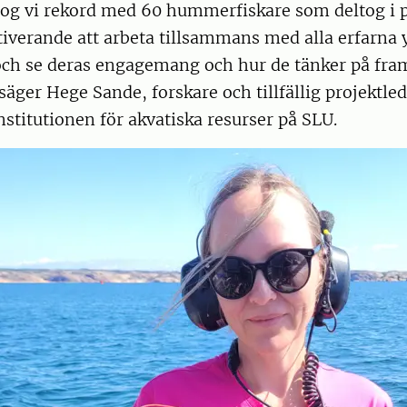
log vi rekord med 60 hummerfiskare som deltog i p
tiverande att arbeta tillsammans med alla erfarna 
 och se deras engagemang och hur de tänker på fra
säger Hege Sande, forskare och tillfällig projektled
nstitutionen för akvatiska resurser på SLU.