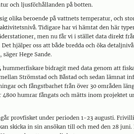
ur och ljusförhållanden på botten.
sig olika beroende på vattnets temperatur, och st
aktivitetsnivå. Tidigare har vi hämtat den här type
derstationer, men nu får vi i stället data direkt frå
. Det hjälper oss att både bredda och öka detaljnivå
, säger Hege Sande.
04 hummerfiskare bidragit med data genom att fiska
ellan Strömstad och Båstad och sedan lämnat in
ningar och fångstbarhet från över 30 områden läng
er 4800 humrar fångats och mätts inom projektet u
år provfisket under perioden 1-23 augusti. Frivill
an skicka in sin ansökan till och med den 28 juni. 