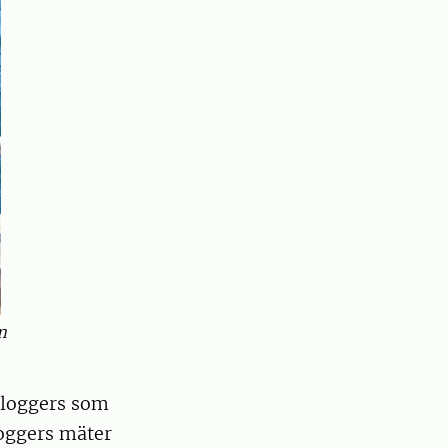
m
a loggers som
loggers mäter