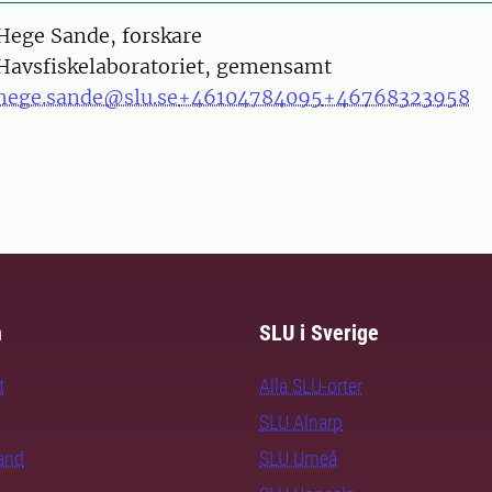
on
Hege Sande, forskare
Havsfiskelaboratoriet, gemensamt
hege.sande@slu.se
+46104784095
+46768323958
m
SLU i Sverige
t
Alla SLU-orter
SLU Alnarp
rand
SLU Umeå