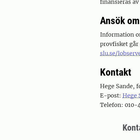
finansieras a
Ansök om 
Information om
provfisket går
slu.se/lobserv
Kontakt
Hege Sande, fo
E-post:
Hege 
Telefon: 010-
Kont