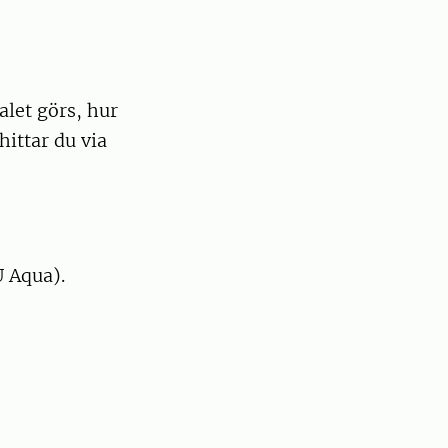
alet görs, hur
hittar du via
U Aqua).