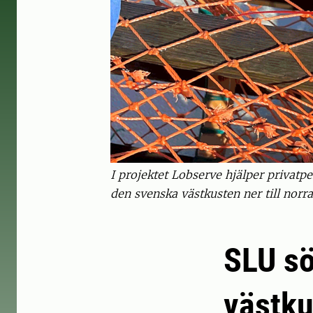
I projektet Lobserve hjälper priva
den svenska västkusten ner till nor
SLU sö
västku