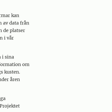
ormar kan
n av data från
n de platser
n i vår
 i sina
formation om
s kusten.
nder åren
iga
Projektet