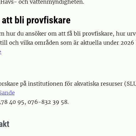
v Havs- och vattenmyndigheten.
att bli provfiskare
 hur du ansöker om att få bli provfiskare, hur urv
 till och vilka områden som är aktuella under 2026 
e
rskare på institutionen för akvatiska resurser (SL
Sande
478 40 95, 076-832 39 58.
akt