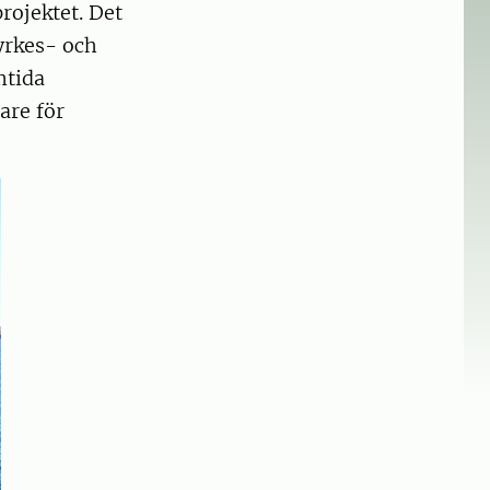
rojektet. Det
yrkes- och
mtida
are för