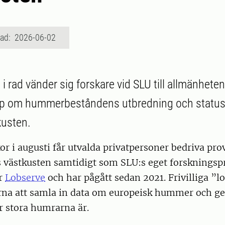
rad: 2026-06-02
t i rad vänder sig forskare vid SLU till allmänheten 
ap om hummerbeståndens utbredning och status
kusten.
or i augusti får utvalda privatpersoner bedriva prov
västkusten samtidigt som SLU:s eget forskningspr
er
Lobserve
och har pågått sedan 2021. Frivilliga ”l
arna att samla in data om europeisk hummer och ge
 stora humrarna är.