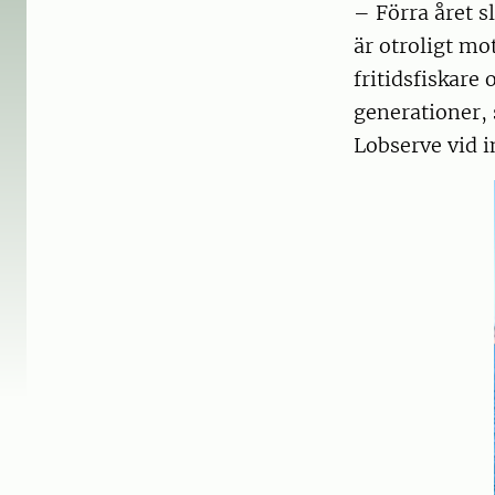
– Förra året s
är otroligt mo
fritidsfiskare
generationer, 
Lobserve vid i