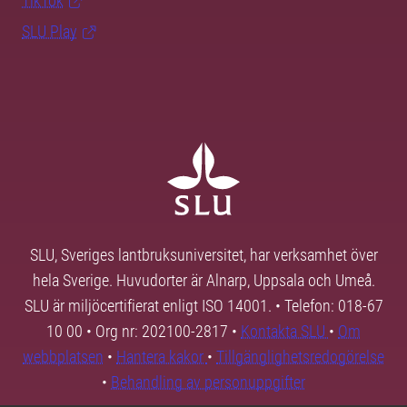
TikTok
SLU Play
SLU, Sveriges lantbruksuniversitet, har verksamhet över
hela Sverige. Huvudorter är Alnarp, Uppsala och Umeå.
SLU är miljöcertifierat enligt ISO 14001. • Telefon: 018-67
10 00 • Org nr: 202100-2817 •
Kontakta SLU
•
Om
webbplatsen
•
Hantera kakor
•
Tillgänglighetsredogörelse
•
Behandling av personuppgifter