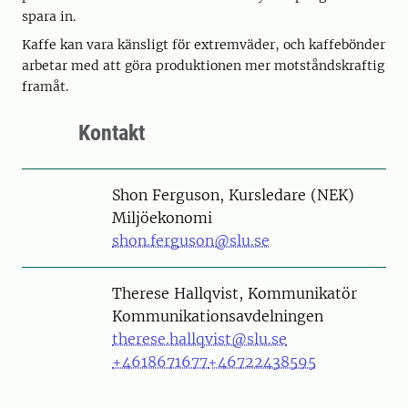
spara in.
Kaffe kan vara känsligt för extremväder, och kaffebönder
arbetar med att göra produktionen mer motståndskraftig
framåt.
Kontakt
Person
Shon Ferguson, Kursledare (NEK)
Miljöekonomi
shon.ferguson@slu.se
Person
Therese Hallqvist, Kommunikatör
Kommunikationsavdelningen
therese.hallqvist@slu.se
+4618671677
+46722438595