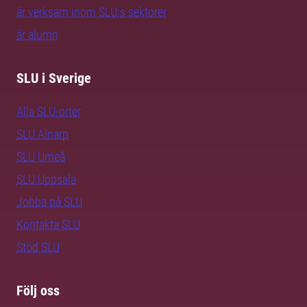
är verksam inom SLU:s sektorer
är alumn
SLU i Sverige
Alla SLU-orter
SLU Alnarp
SLU Umeå
SLU Uppsala
Jobba på SLU
Kontakta SLU
Stöd SLU
Följ oss