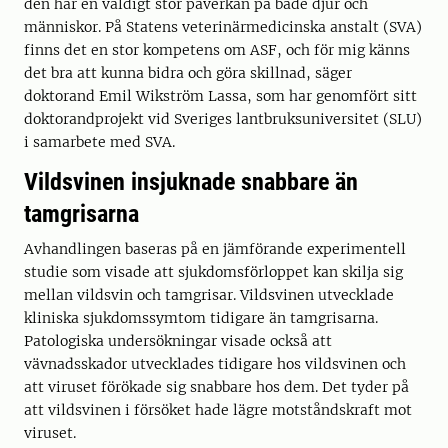
den har en väldigt stor påverkan på både djur och
människor. På Statens veterinärmedicinska anstalt (SVA)
finns det en stor kompetens om ASF, och för mig känns
det bra att kunna bidra och göra skillnad, säger
doktorand Emil Wikström Lassa, som har genomfört sitt
doktorandprojekt vid Sveriges lantbruksuniversitet (SLU)
i samarbete med SVA.
Vildsvinen insjuknade snabbare än
tamgrisarna
Avhandlingen baseras på en jämförande experimentell
studie som visade att sjukdomsförloppet kan skilja sig
mellan vildsvin och tamgrisar. Vildsvinen utvecklade
kliniska sjukdomssymtom tidigare än tamgrisarna.
Patologiska undersökningar visade också att
vävnadsskador utvecklades tidigare hos vildsvinen och
att viruset förökade sig snabbare hos dem. Det tyder på
att vildsvinen i försöket hade lägre motståndskraft mot
viruset.