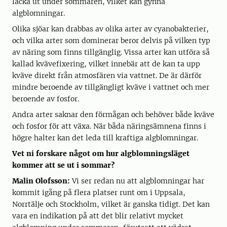
läcka ut under sommaren, vilket kan gynna
algblomningar.
Olika sjöar kan drabbas av olika arter av cyanobakterier,
och vilka arter som dominerar beror delvis på vilken typ
av näring som finns tillgänglig. Vissa arter kan utföra så
kallad kvävefixering, vilket innebär att de kan ta upp
kväve direkt från atmosfären via vattnet. De är därför
mindre beroende av tillgängligt kväve i vattnet och mer
beroende av fosfor.
Andra arter saknar den förmågan och behöver både kväve
och fosfor för att växa. När båda näringsämnena finns i
högre halter kan det leda till kraftiga algblomningar.
Vet ni forskare något om hur algblomningsläget
kommer att se ut i sommar?
Malin Olofsson:
Vi ser redan nu att algblomningar har
kommit igång på flera platser runt om i Uppsala,
Norrtälje och Stockholm, vilket är ganska tidigt. Det kan
vara en indikation på att det blir relativt mycket