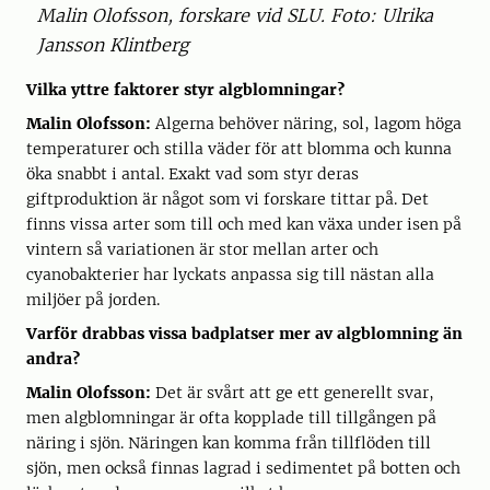
Malin Olofsson, forskare vid SLU. Foto: Ulrika
Jansson Klintberg
Vilka yttre faktorer styr algblomningar?
Malin Olofsson:
Algerna behöver näring, sol, lagom höga
temperaturer och stilla väder för att blomma och kunna
öka snabbt i antal. Exakt vad som styr deras
giftproduktion är något som vi forskare tittar på. Det
finns vissa arter som till och med kan växa under isen på
vintern så variationen är stor mellan arter och
cyanobakterier har lyckats anpassa sig till nästan alla
miljöer på jorden.
Varför drabbas vissa badplatser mer av algblomning än
andra?
Malin Olofsson:
Det är svårt att ge ett generellt svar,
men algblomningar är ofta kopplade till tillgången på
näring i sjön. Näringen kan komma från tillflöden till
sjön, men också finnas lagrad i sedimentet på botten och