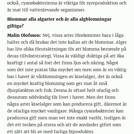
också, cyanobakterierna är viktiga för syreproduktion och
är mat till vattenlevande organismer.
Blommar alla algarter och är alla algblomningar
giftiga?
Malin Olofsson:
Nej, vissa arter förekommer bara i låga
halter och då brukar det inte kallas att de blommar. Alger
har lite olika förutsättningar för att blomma beroende på
deras tillväxtstrategi. Vissa är väldigt duktiga på att öka
kraftigt i antal så fort det finns ljus och näring. Något
som det inte pratas lika mycket om men som är en viktig
bas i havet är vårblomningen av kiselalger, det är också
en mycket kraftig blomning som ger mat åt små
djurplankton och fisk. Denna är oftast helt ofarlig och
dessutom nödvändig för livet i havet. Men det finns
några arter kiselalger som kan producera gift, däremot är
de ofarliga mycket vanligare. Många cyanobakterier kan
producera gift men man vet inte exakt varför, troligen är
det ett tecken på stress och att de använder giftet som
ett sätt att bli av med farliga biprodukter.