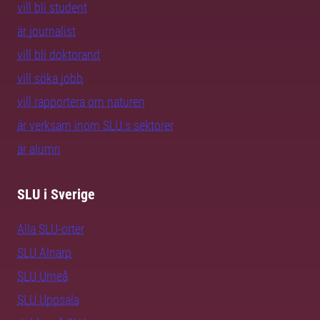
vill bli student
är journalist
vill bli doktorand
vill söka jobb
vill rapportera om naturen
är verksam inom SLU:s sektorer
är alumn
SLU i Sverige
Alla SLU-orter
SLU Alnarp
SLU Umeå
SLU Uppsala