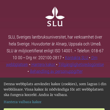
SLU, Sveriges lantbruksuniversitet, har verksamhet över
hela Sverige. Huvudorter är Alnarp, Uppsala och Umeå.
SLU är miljöcertifierat enligt ISO 14001. • Telefon: 018-67
10 00 • Org nr: 202100-2817 •
Kontakta SLU
•
Om
webbplatsen
•
Hantera kakor
•
Tillgänglighetsredogörelse
•
Behandling av personuppgifter
Denna webbplats använder kakor (cookies), som lagras i din
webbläsare. Vissa kakor är nödvändiga för att webbplatsen
ska fungera korrekt. Andra är valbara.
Hantera valbara kakor