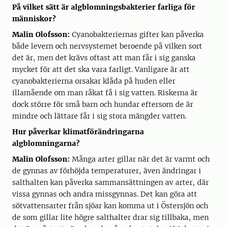
På vilket sätt är algblomningsbakterier farliga för
människor?
Malin Olofsson:
Cyanobakteriernas gifter kan påverka
både levern och nervsystemet beroende på vilken sort
det är, men det krävs oftast att man får i sig ganska
mycket för att det ska vara farligt. Vanligare är att
cyanobakterierna orsakar klåda på huden eller
illamående om man råkat få i sig vatten. Riskerna är
dock större för små barn och hundar eftersom de är
mindre och lättare får i sig stora mängder vatten.
Hur påverkar klimatförändringarna
algblomningarna?
Malin Olofsson:
Många arter gillar när det är varmt och
de gynnas av förhöjda temperaturer, även ändringar i
salthalten kan påverka sammansättningen av arter, där
vissa gynnas och andra missgynnas. Det kan göra att
sötvattensarter från sjöar kan komma ut i Östersjön och
de som gillar lite högre salthalter drar sig tillbaka, men