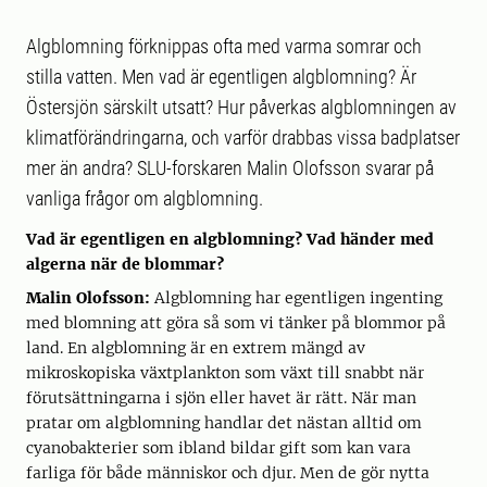
Algblomning förknippas ofta med varma somrar och
stilla vatten. Men vad är egentligen algblomning? Är
Östersjön särskilt utsatt? Hur påverkas algblomningen av
klimatförändringarna, och varför drabbas vissa badplatser
mer än andra? SLU-forskaren Malin Olofsson svarar på
vanliga frågor om algblomning.
Vad är egentligen en algblomning? Vad händer med
algerna när de blommar?
Malin Olofsson:
Algblomning har egentligen ingenting
med blomning att göra så som vi tänker på blommor på
land. En algblomning är en extrem mängd av
mikroskopiska växtplankton som växt till snabbt när
förutsättningarna i sjön eller havet är rätt. När man
pratar om algblomning handlar det nästan alltid om
cyanobakterier som ibland bildar gift som kan vara
farliga för både människor och djur. Men de gör nytta