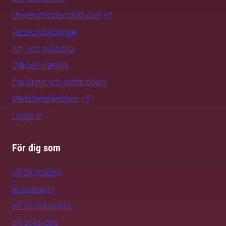
Universitetsdjursjukhuset
Centrumbildningar
Art- och miljödata
Officiell statistik
Fakulteter och institutioner
Medarbetarwebben
Logga in
För dig som
vill bli student
är journalist
vill bli doktorand
vill söka jobb