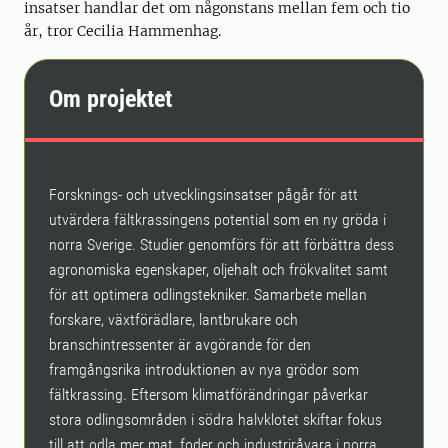
insatser handlar det om någonstans mellan fem och tio
år, tror Cecilia Hammenhag.
Om projektet
Forsknings- och utvecklingsinsatser pågår för att
utvärdera fältkrassingens potential som en ny gröda i
norra Sverige. Studier genomförs för att förbättra dess
agronomiska egenskaper, oljehalt och frökvalitet samt
för att optimera odlingstekniker. Samarbete mellan
forskare, växtförädlare, lantbrukare och
branschintressenter är avgörande för den
framgångsrika introduktionen av nya grödor som
fältkrassing. Eftersom klimatförändringar påverkar
stora odlingsområden i södra halvklotet skiftar fokus
till att odla mer mat, foder och industriråvara i norra