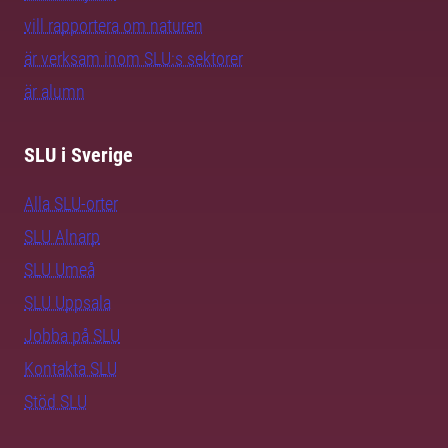
vill rapportera om naturen
är verksam inom SLU:s sektorer
är alumn
SLU i Sverige
Alla SLU-orter
SLU Alnarp
SLU Umeå
SLU Uppsala
Jobba på SLU
Kontakta SLU
Stöd SLU