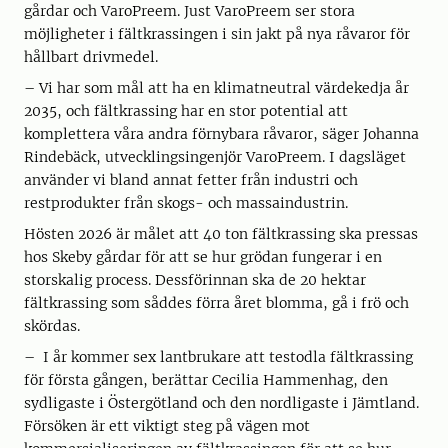
gårdar och VaroPreem. Just VaroPreem ser stora
möjligheter i fältkrassingen i sin jakt på nya råvaror för
hållbart drivmedel.
– Vi har som mål att ha en klimatneutral värdekedja år
2035, och fältkrassing har en stor potential att
komplettera våra andra förnybara råvaror, säger Johanna
Rindebäck, utvecklingsingenjör VaroPreem. I dagsläget
använder vi bland annat fetter från industri och
restprodukter från skogs- och massaindustrin.
Hösten 2026 är målet att 40 ton fältkrassing ska pressas
hos Skeby gårdar för att se hur grödan fungerar i en
storskalig process. Dessförinnan ska de 20 hektar
fältkrassing som såddes förra året blomma, gå i frö och
skördas.
– I år kommer sex lantbrukare att testodla fältkrassing
för första gången, berättar Cecilia Hammenhag, den
sydligaste i Östergötland och den nordligaste i Jämtland.
Försöken är ett viktigt steg på vägen mot