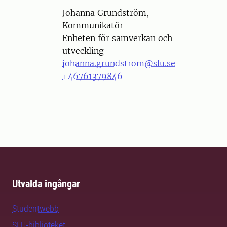
Person
Johanna Grundström,
Kommunikatör
Enheten för samverkan och
utveckling
johanna.grundstrom@slu.se
+46761379846
Utvalda ingångar
Studentwebb
SLU-biblioteket