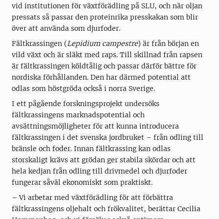
vid institutionen för växtförädling på SLU, och när oljan
pressats så passar den proteinrika presskakan som blir
över att använda som djurfoder.
Fältkrassingen (
Lepidium campestre
) är från början en
vild växt och är släkt med raps. Till skillnad från rapsen
är fältkrassingen köldtålig och passar därför bättre för
nordiska förhållanden. Den har därmed potential att
odlas som höstgröda också i norra Sverige.
I ett pågående forskningsprojekt undersöks
fältkrassingens marknadspotential och
avsättningsmöjligheter för att kunna introducera
fältkrassingen i det svenska jordbruket – från odling till
bränsle och foder. Innan fältkrassing kan odlas
storskaligt krävs att grödan ger stabila skördar och att
hela kedjan från odling till drivmedel och djurfoder
fungerar såväl ekonomiskt som praktiskt.
– Vi arbetar med växtförädling för att förbättra
fältkrassingens oljehalt och frökvalitet, berättar Cecilia