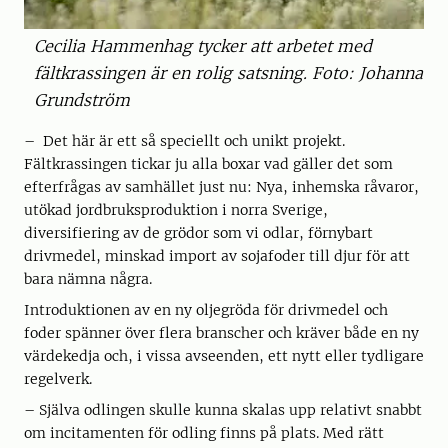
Cecilia Hammenhag tycker att arbetet med
fältkrassingen är en rolig satsning. Foto: Johanna
Grundström
– Det här är ett så speciellt och unikt projekt.
Fältkrassingen tickar ju alla boxar vad gäller det som
efterfrågas av samhället just nu: Nya, inhemska råvaror,
utökad jordbruksproduktion i norra Sverige,
diversifiering av de grödor som vi odlar, förnybart
drivmedel, minskad import av sojafoder till djur för att
bara nämna några.
Introduktionen av en ny oljegröda för drivmedel och
foder spänner över flera branscher och kräver både en ny
värdekedja och, i vissa avseenden, ett nytt eller tydligare
regelverk.
– Själva odlingen skulle kunna skalas upp relativt snabbt
om incitamenten för odling finns på plats. Med rätt