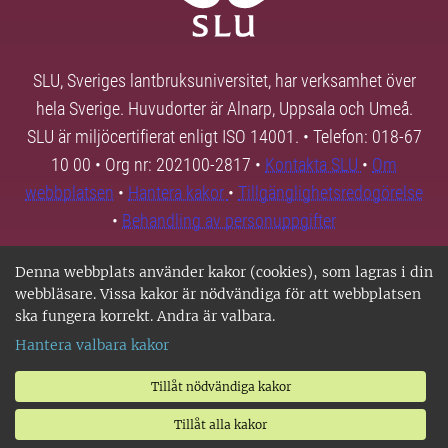
SLU, Sveriges lantbruksuniversitet, har verksamhet över
hela Sverige. Huvudorter är Alnarp, Uppsala och Umeå.
SLU är miljöcertifierat enligt ISO 14001. • Telefon: 018-67
10 00 • Org nr: 202100-2817 •
Kontakta SLU
•
Om
webbplatsen
•
Hantera kakor
•
Tillgänglighetsredogörelse
•
Behandling av personuppgifter
Denna webbplats använder kakor (cookies), som lagras i din
webbläsare. Vissa kakor är nödvändiga för att webbplatsen
ska fungera korrekt. Andra är valbara.
Hantera valbara kakor
Tillåt nödvändiga kakor
Tillåt alla kakor