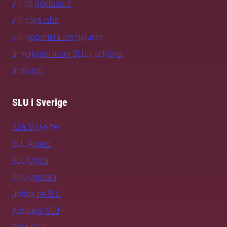
vill bli doktorand
vill söka jobb
vill rapportera om naturen
är verksam inom SLU:s sektorer
är alumn
SLU i Sverige
Alla SLU-orter
SLU Alnarp
SLU Umeå
SLU Uppsala
Jobba på SLU
Kontakta SLU