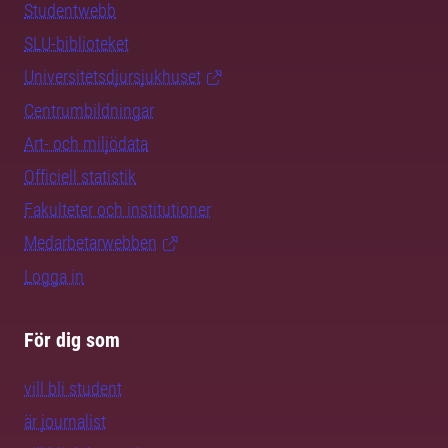
Studentwebb
SLU-biblioteket
Universitetsdjursjukhuset
Centrumbildningar
Art- och miljödata
Officiell statistik
Fakulteter och institutioner
Medarbetarwebben
Logga in
För dig som
vill bli student
är journalist