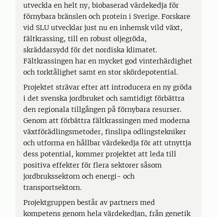
utveckla en helt ny, biobaserad värdekedja för
förnybara bränslen och protein i Sverige. Forskare
vid SLU utvecklar just nu en inhemsk vild växt,
fältkrassing, till en robust oljegröda,
skräddarsydd för det nordiska klimatet.
Fältkrassingen har en mycket god vinterhärdighet
och torktålighet samt en stor skördepotential.
Projektet strävar efter att introducera en ny gröda
i det svenska jordbruket och samtidigt förbättra
den regionala tillgången på förnybara resurser.
Genom att förbättra fältkrassingen med moderna
växtförädlingsmetoder, finslipa odlingstekniker
och utforma en hållbar värdekedja för att utnyttja
dess potential, kommer projektet att leda till
positiva effekter för flera sektorer såsom
jordbrukssektorn och energi- och
transportsektorn.
Projektgruppen består av partners med
kompetens genom hela värdekedjan, från genetik