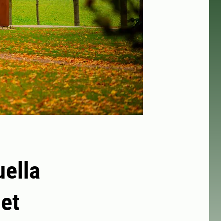
ella
et