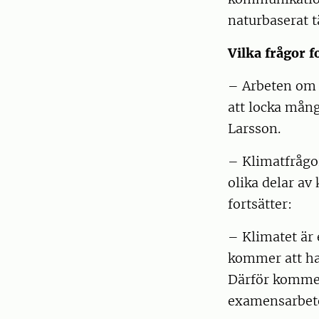
naturbaserat t
Vilka frågor f
– Arbeten om b
att locka mång
Larsson.
– Klimatfrågor
olika delar a
fortsätter:
– Klimatet är
kommer att ha 
Därför kommer 
examensarbet