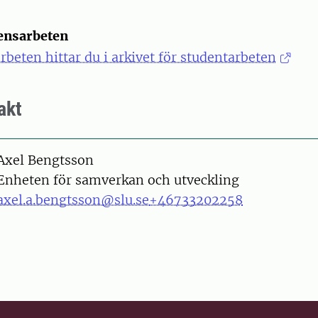
ensarbeten
beten hittar du i arkivet för studentarbeten
akt
on
Axel Bengtsson
Enheten för samverkan och utveckling
axel.a.bengtsson@slu.se
+46733202258