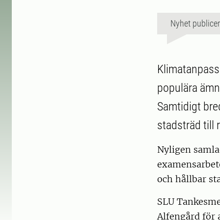
Nyhet publice
Klimatanpassn
populära ämn
Samtidigt bre
stadsträd till
Nyligen samlad
examensarbete
och hållbar st
SLU Tankesmed
Alfengård för 