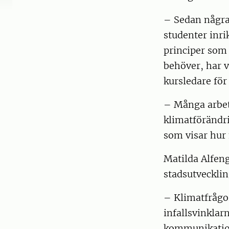
– Sedan några
studenter inri
principer som 
behöver, har v
kursledare för
– Många arbet
klimatförändri
som visar hur 
Matilda Alfeng
stadsutvecklin
– Klimatfrågo
infallsvinklarn
kommunikation