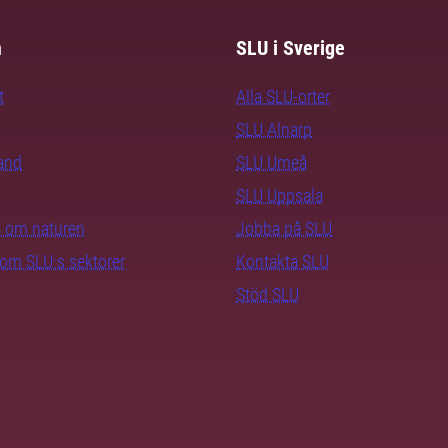
m
SLU i Sverige
t
Alla SLU-orter
SLU Alnarp
rand
SLU Umeå
SLU Uppsala
ra om naturen
Jobba på SLU
nom SLU:s sektorer
Kontakta SLU
Stöd SLU