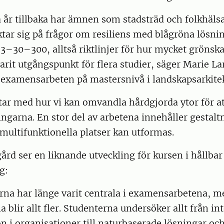
 år tillbaka har ämnen som stadsträd och folkhäls
ktar sig på frågor om resiliens med blågröna lösni
3–30–300, alltså riktlinjer för hur mycket grönska
arit utgångspunkt för flera studier, säger Marie La
 examensarbeten på mastersnivå i landskapsarkitek
ar med hur vi kan omvandla hårdgjorda ytor för a
ngarna. En stor del av arbetena innehåller gestalt
multifunktionella platser kan utformas.
ård ser en liknande utveckling för kursen i hållbar
g:
rna har länge varit centrala i examensarbetena, m
a blir allt fler. Studenterna undersöker allt från in
 i organisationer till naturbaserade lösningar oc