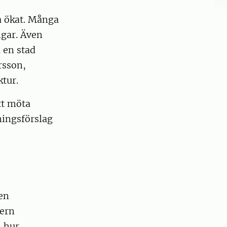
a ökat. Många
ngar. Även
 en stad
rsson,
tur.
tt möta
ningsförslag
en
tern
h hur