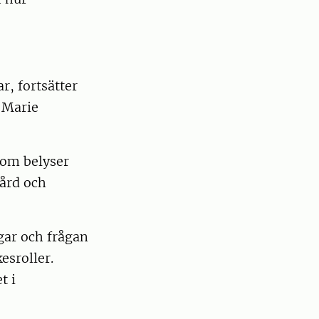
r, fortsätter
r Marie
 som belyser
gård och
gar och frågan
esroller.
t i