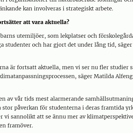
änkande kan involveras i strategiskt arbete.
ortsätter att vara aktuella?
arns utemiljöer, som lekplatser och förskolegårda
a studenter och har gjort det under lång tid, säge
na är fortsatt aktuella, men vi ser nu fler studier
v klimatanpassningsprocessen, säger Matilda Alfen
 en av vår tids mest alarmerande samhällsutmanin
stor påverkan för studenterna i deras framtida yrk
vi sannolikt att se ännu mer av klimatperspektive
en framöver.