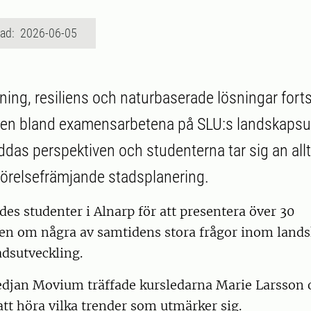
rad: 2026-06-05
ing, resiliens och naturbaserade lösningar fortsä
en bland examensarbetena på SLU:s landskapsut
ddas perspektiven och studenterna tar sig an allt
 rörelsefrämjande stadsplanering.
es studenter i Alnarp för att presentera över 30
n om några av samtidens stora frågor inom lands
adsutveckling.
jan Movium träffade kursledarna Marie Larsson 
att höra vilka trender som utmärker sig.