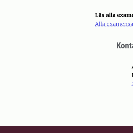
Läs alla exam
Alla examensar
Kont
Pers