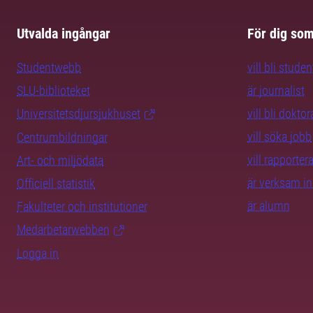
Utvalda ingångar
För dig so
Studentwebb
vill bli studen
SLU-biblioteket
är journalist
Universitetsdjursjukhuset
vill bli dokto
vill söka jobb
Centrumbildningar
vill rapporte
Art- och miljödata
är verksam i
Officiell statistik
är alumn
Fakulteter och institutioner
Medarbetarwebben
Logga in